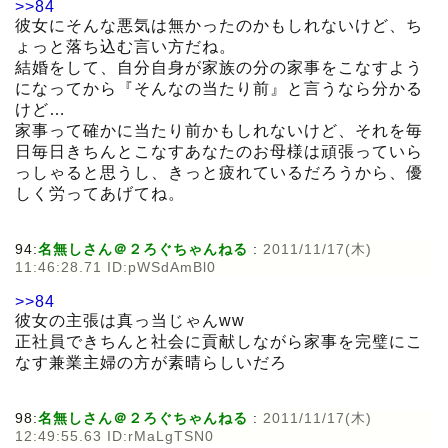
>>84
彼女にそんな悪気は無かったのかもしれないけど、ち
ょっと落ち込む言い方だね。
結婚をして、自分自身が家族の分の家事をこなすよう
になってから『そんなの当たり前』と言うなら分かる
けど…
家事って確かに当たり前かもしれないけど、それを毎
日毎日きちんとこなすあなたのお母様は頑張っていら
っしゃると思うし、きっと疲れているだろうから、優
しく労ってあげてね。
94:
名無しさん＠２ろぐちゃんねる
:
2011/11/17(木)
11:46:28.71 ID:pWSdAmBl0
>>84
彼女の主張は真っ当じゃんww
正社員できちんと社会に貢献しながら家事を完璧にこ
なす兼業主婦の方が素晴らしいだろ
98:
名無しさん＠２ろぐちゃんねる
:
2011/11/17(木)
12:49:55.63 ID:rMaLgTSN0