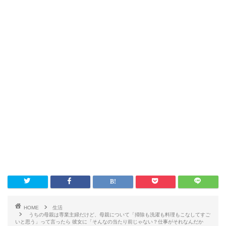
HOME
生活
うちの母親は専業主婦だけど、母親について「掃除も洗濯も料理もこなしてすご
いと思う」って言ったら 彼女に「そんなの当たり前じゃない？仕事がそれなんだか