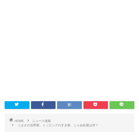
HOME
ニュース速報
うまさの吉野家、トッピングのすき家、じゃあ松屋は何？