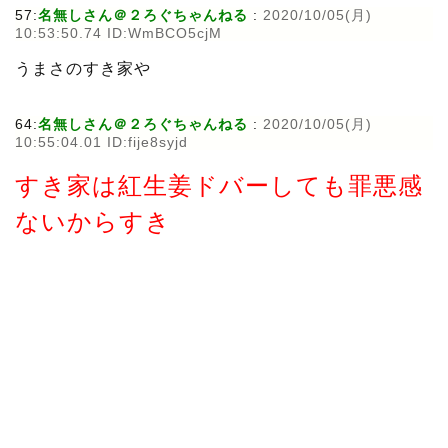
57:
名無しさん＠２ろぐちゃんねる
:
2020/10/05(月)
10:53:50.74 ID:WmBCO5cjM
うまさのすき家や
64:
名無しさん＠２ろぐちゃんねる
:
2020/10/05(月)
10:55:04.01 ID:fije8syjd
すき家は紅生姜ドバーしても罪悪感
ないからすき