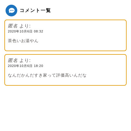
コメント一覧
匿名
より:
2020年10月6日 08:32
茶色いお湯やん
匿名
より:
2020年10月6日 18:20
なんだかんだすき家って評価高いんだな