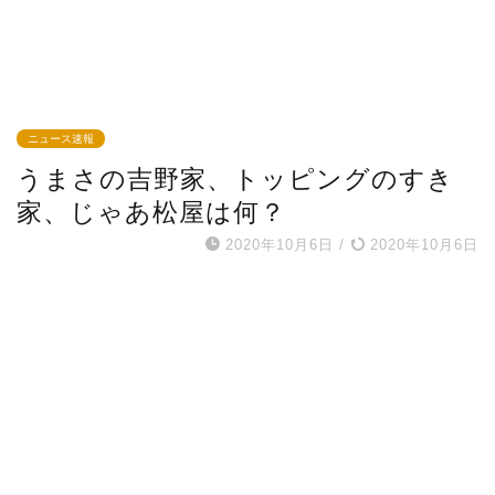
ニュース速報
うまさの吉野家、トッピングのすき
家、じゃあ松屋は何？
2020年10月6日
/
2020年10月6日