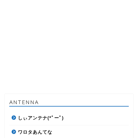
ANTENNA
しぃアンテナ(*ﾟーﾟ)
ワロタあんてな