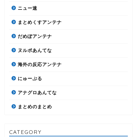
ニュー速
まとめくすアンテナ
だめぽアンテナ
ヌルポあんてな
海外の反応アンテナ
にゅーぷる
アナグロあんてな
まとめのまとめ
CATEGORY