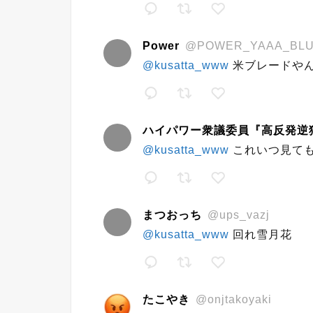
Power
@POWER_YAAA_BL
@kusatta_www
米ブレードや
ハイパワー衆議委員『高反発逆
@kusatta_www
これいつ見て
まつおっち
@ups_vazj
@kusatta_www
回れ雪月花
たこやき
@onjtakoyaki