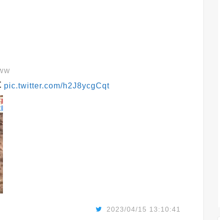
www
草
pic.twitter.com/h2J8ycgCqt
2023/04/15 13:10:41