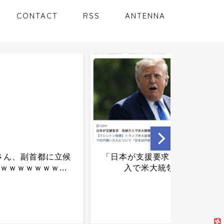
CONTACT
RSS
ANTENNA
が支援要求」為替介
【夏の悲劇】父親、溺れた
で米大統領...
息子を救おうとしてﾀﾋ亡 →
専門家も警鐘「救助は二次
被害が多い」...