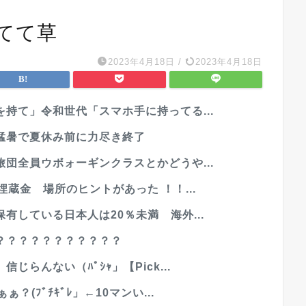
てて草
2023年4月18日
/
2023年4月18日
持て」令和世代「スマホ手に持ってる...
猛暑で夏休み前に力尽き終了
団全員ウボォーギンクラスとかどうや...
蔵金 場所のヒントがあった ！！...
有している日本人は20％未満 海外...
？？？？？？？？？？？
らんない（ﾊﾟｼｬ」【Pick...
(ﾌﾞﾁｷﾞﾚ」←10マンい...