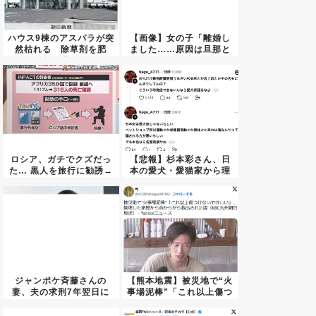
ハウス9棟のアスパラが突
【画像】女の子「離婚し
然枯れる 除草剤を肥
ました……原因は旦那と
料・農...
子供の...
ロシア、ガチでクズだっ
【悲報】杉本彩さん、日
た… 黒人を旅行に勧誘→
本の愛犬・愛猫家から理
ロシ...
不尽に...
ジャンポケ斉藤さんの
【熊本地震】被災地で“火
妻、夫の求刑7年翌日に
事場泥棒”「これ以上傷つ
Inst...
け...