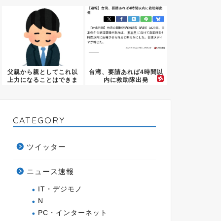
支援」
居ない
父親から親としてこれ以
台湾、要請あれば4時間以
上力になることはできま
内に救助隊出発
せんっ...
CATEGORY
ツイッター
ニュース速報
IT・デジモノ
N
PC・インターネット