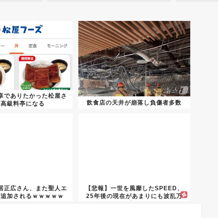
卓でありたかった松屋さ
飲食店の天井が崩落し負傷者多数
、高級料亭になる
居正広さん、また聖人エ
【悲報】一世を風靡したSPEED、
が追加されるｗｗｗｗｗ
25年後の現在があまりにも波乱万
丈...