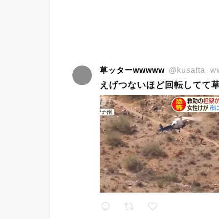
草ッターwwwww
@kusatta_
えげつないほど回転してて