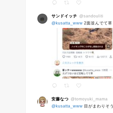
サンドイッチ
@sandouliti
@kusatta_www
2面並んでて
安藤なつ
@tomoyuki_mama
@kusatta_www
目がまわりそ