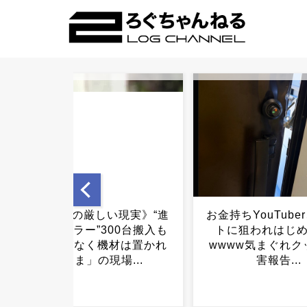
お金持ちYouTuber、闇バイ
【速報】日本製紙
トに狙われはじめ終わる
場、5人死亡 4
wwww気まぐれクックが被
明...
害報告...