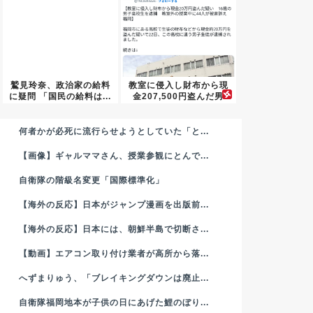
鷲見玲奈、政治家の給料
教室に侵入し財布から現
に疑問 「国民の給料は...
金207,500円盗んだ男
子...
何者かが必死に流行らせようとしていた「と...
【画像】ギャルママさん、授業参観にとんで...
自衛隊の階級名変更「国際標準化」
【海外の反応】日本がジャンプ漫画を出版前...
【海外の反応】日本には、朝鮮半島で切断さ...
【動画】エアコン取り付け業者が高所から落...
へずまりゅう、「ブレイキングダウンは廃止...
自衛隊福岡地本が子供の日にあげた鯉のぼり...