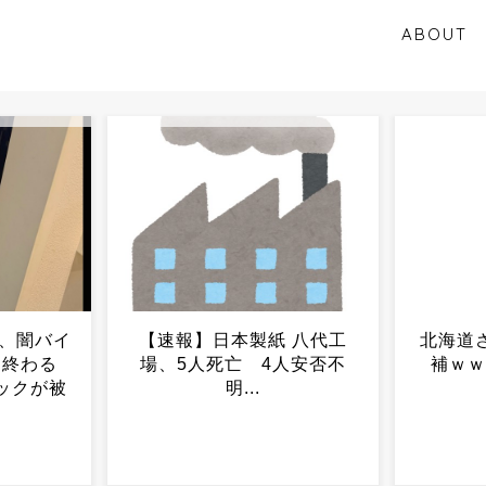
ABOUT
 八代工
北海道さん、副首都に立候
「日本
人安否不
補ｗｗｗｗｗｗｗｗｗ...
入