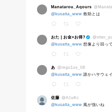
Manatarou_Aqours
@Manata
@kusatta_www
救助とは
おた | お金×お得?
@otter_p
@kusatta_www
想像より回っ
あ
@regu1us_08
@kusatta_www
誰かハサウェイ
佐藤
@A1uKc
@kusatta_www
風が強いね