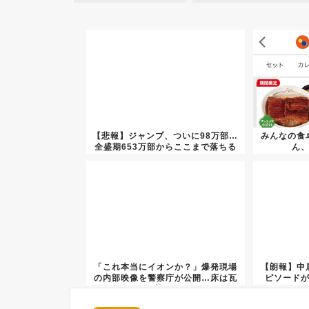
【悲報】ジャンプ、ついに98万部…
みんなの食
全盛期653万部からここまで落ちる
ん
「これ本当にイオンか？」爆発現場
【朗報】中
の内部映像を警察庁が公開…床は瓦
ピソード
礫ま...