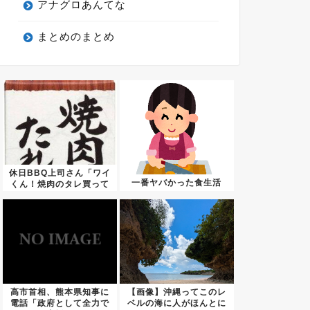
アナグロあんてな
まとめのまとめ
休日BBQ上司さん「ワイ
一番ヤバかった食生活
くん！焼肉のタレ買って
きて...
高市首相、熊本県知事に
【画像】沖縄ってこのレ
電話「政府として全力で
ベルの海に人がほんとに