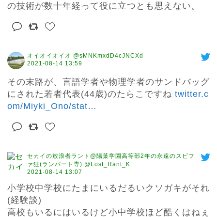
の技術が数十年経って役に立つとも思えない。
オイオイオイオ @sMNKmxdD4cJNCXd
2021-08-14 13:59
その末路が、言語学者や物理学者のサンドバッグ
にされた若者代表(44歳)のたらこですね 
twitter.c
om/Miyki_Ono/stat
…
セカイの放浪者ラント@陽葉学園高等部2年の永遠のスピフ
ァ狂(ランパート専) @Lost_Rant_K
2021-08-14 13:07
小学校中学校にたまにいるだるいクソガキがそれ
(経験談)

高校もいるにはいるけど小中学校ほど酷くはねぇ 