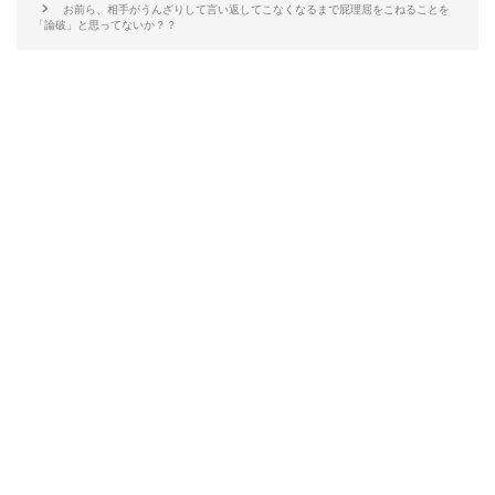
お前ら、相手がうんざりして言い返してこなくなるまで屁理屈をこねることを
「論破」と思ってないか？？