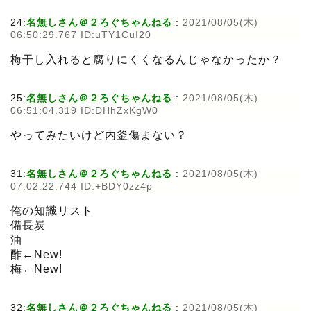
24:
名無しさん＠２ろぐちゃんねる
:
2021/08/05(木)
06:50:29.767 ID:uTY1CuI20
梅干し入れると腐りにくくなるんじゃなかったか？
25:
名無しさん＠２ろぐちゃんねる
:
2021/08/05(木)
06:51:04.319 ID:DHhZxKgW0
やってみたいけど内釜傷まない？
31:
名無しさん＠２ろぐちゃんねる
:
2021/08/05(木)
07:02:22.744 ID:+BDY0zz4p
俺の知識リスト
備長炭
油
酢←New!
梅←New!
32:
名無しさん＠２ろぐちゃんねる
:
2021/08/05(木)