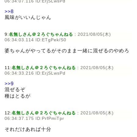
06:34:07.116 ID:ErjSLwsPd
>>8
風味がいいんじゃん
9:
名無しさん＠２ろぐちゃんねる
:
2021/08/05(木)
06:34:03.114 ID:ETgPek/S0
婆ちゃんがやってるがそのまま一緒に混ぜるのやめろ
11:
名無しさん＠２ろぐちゃんねる
:
2021/08/05(木)
06:34:33.216 ID:ErjSLwsPd
>>9
混ぜるぞ
種はとるが
12:
名無しさん＠２ろぐちゃんねる
:
2021/08/05(木)
06:34:37.175 ID:PrfPmiTpr
それだけあれば十分