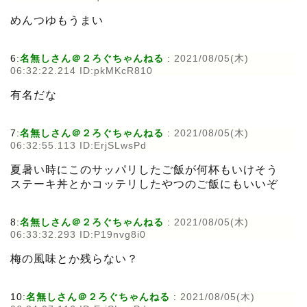
めんつゆもうまい
6:
名無しさん＠２ろぐちゃんねる
:
2021/08/05(木)
06:32:22.214 ID:pkMKcR810
有名だな
7:
名無しさん＠２ろぐちゃんねる
:
2021/08/05(木)
06:32:55.113 ID:ErjSLwsPd
夏暑い時にこのサッパリしたご飯が何杯もいけそう
ステーキ丼とかコッテリしたやつのご飯にもいいぞ
8:
名無しさん＠２ろぐちゃんねる
:
2021/08/05(木)
06:33:32.293 ID:P19nvg8i0
梅の風味とか残らない？
10:
名無しさん＠２ろぐちゃんねる
:
2021/08/05(木)