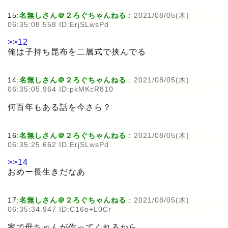
15:
名無しさん＠２ろぐちゃんねる
:
2021/08/05(木)
06:35:08.558 ID:ErjSLwsPd
>>12
俺は子持ち昆布を二層式で挟んでる
14:
名無しさん＠２ろぐちゃんねる
:
2021/08/05(木)
06:35:05.964 ID:pkMKcR810
何百年もある話を今さら？
16:
名無しさん＠２ろぐちゃんねる
:
2021/08/05(木)
06:35:25.662 ID:ErjSLwsPd
>>14
おめー長生きだなあ
17:
名無しさん＠２ろぐちゃんねる
:
2021/08/05(木)
06:35:34.947 ID:C16o+L0Cr
家で母ちゃんが作ってくれるから