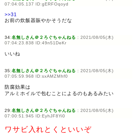
07:04:05.137 ID:gERFOqoyd
>>31
お前の炊飯器賑やかそうだな
34:
名無しさん＠２ろぐちゃんねる
:
2021/08/05(木)
07:04:23.838 ID:49n51DeKr
いいね
35:
名無しさん＠２ろぐちゃんねる
:
2021/08/05(木)
07:05:59.968 ID:sxAMZMhf0
防腐効果は
アルミホイルで包むことによるのもあるみたい
29:
名無しさん＠２ろぐちゃんねる
:
2021/08/05(木)
07:00:51.945 ID:EyhJF8Yi0
ワサビ入れとくといいぞ