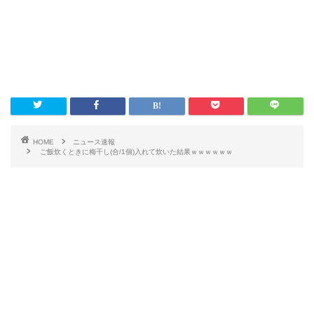
HOME
ニュース速報
ご飯炊くときに梅干し(合/1個)入れて炊いた結果ｗｗｗｗｗｗ