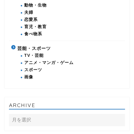
動物・生物
夫婦
恋愛系
育児・教育
食べ物系
芸能・スポーツ
TV・芸能
アニメ・マンガ・ゲーム
スポーツ
画像
ARCHIVE