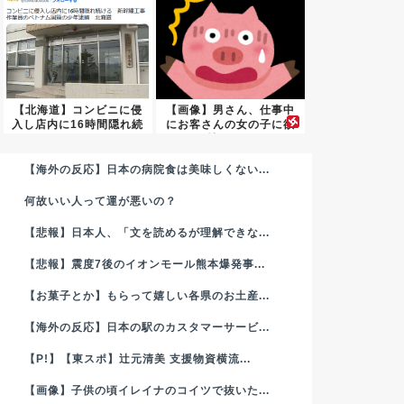
【北海道】コンビニに侵
【画像】男さん、仕事中
入し店内に16時間隠れ続
にお客さんの女の子に欲
ける...
情して...
【海外の反応】日本の病院食は美味しくない...
何故いい人って運が悪いの？
【悲報】日本人、「文を読めるが理解できな...
【悲報】震度7後のイオンモール熊本爆発事...
【お菓子とか】もらって嬉しい各県のお土産...
【海外の反応】日本の駅のカスタマーサービ...
【P!】【東スポ】辻元清美 支援物資横流...
【画像】子供の頃イレイナのコイツで抜いた...