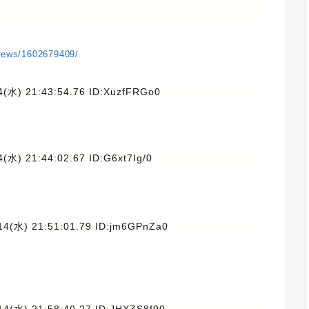
/news/1602679409/
4(水) 21:43:54.76 ID:XuzfFRGo0
4(水) 21:44:02.67 ID:G6xt7Ig/0
14(水) 21:51:01.79 ID:jm6GPnZa0