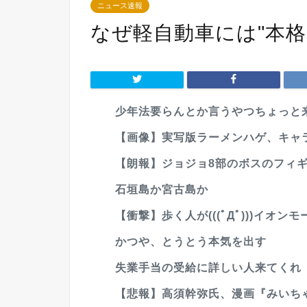
ニュース速報
なぜ軽自動車には"本
少年法要らんとか言うやつちょっと
【画像】実写版ラーメンハゲ、キャ
【朗報】ジョジョ8部のボスのフィ
石垣島か宮古島か
【衝撃】歩く人が(((ﾟДﾟ)))イオン
かつや、とうとう本気を出す
失業手当の受給に詳しい人来てくれ
【悲報】高須幹弥氏、漫画『みいちゃ