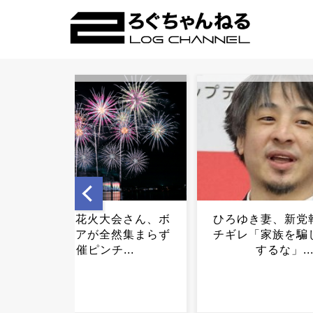
ひろゆき妻、新党報道にブ
【困惑】ワンピー
チギレ「家族を騙し討ちに
さん「最近また若
するな」...
どんどん入ってき
る実感があり嬉
す」・・・・・・・