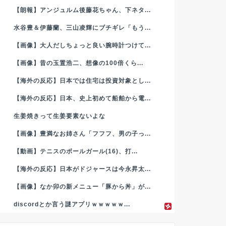
【朗報】アンジュルム後藤花ちゃん、下ネタ...
水谷豊＆伊藤蘭、三山凌輝にブチギレ「もう...
【画像】大人だしちょっと良い腕時計つけて...
【画像】昔の玉置浩二、想像の100倍くら...
【海外の反応】日本では住宅は投資対象とし...
【海外の反応】日本、史上初めて船舶から電...
生姜焼きって生姜要素ないよな
【画像】豊満なお姉さん「フフフ、男の子っ...
【動画】テニスのボールガール(16)、打...
【海外の反応】日本がドジャースは今永昇太...
【画像】なか卯の新メニュー「豚から丼」が...
discordとか言う謎アプリｗｗｗｗｗ...