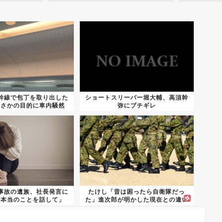
幹線で包丁を取り出した
ショートスリーパー堀大輔、高須幹
まさかの目的に車内騒然
弥にブチギレ
事故の遺族、社長発言に
たけし「昔は困ったら自衛隊だっ
「本当のことを話して」
た」進次郎が明かした現在との違い
がこち...