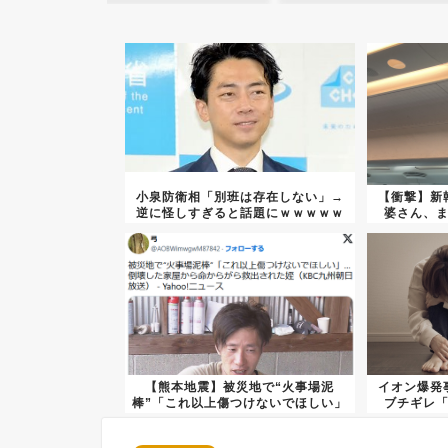
小泉防衛相「別班は存在しない」→
【衝撃】新
逆に怪しすぎると話題にｗｗｗｗｗ
婆さん、
ｗｗ...
【熊本地震】被災地で“火事場泥
イオン爆発
棒”「これ以上傷つけないでほしい」
ブチギレ
…倒...