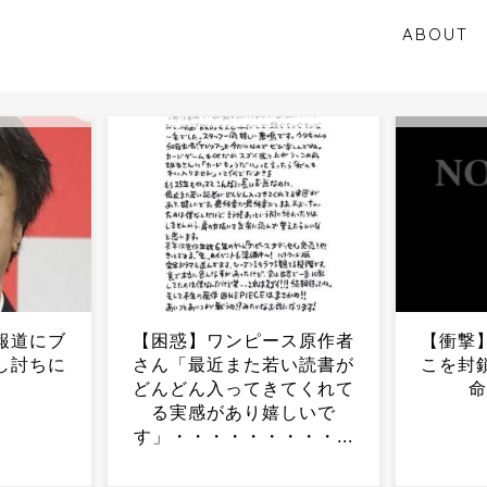
ABOUT
ス原作者
【衝撃】フーシ派「次はこ
江別・
い読書が
こを封鎖する」→日本に致
当時17
てくれて
命傷の可能性...
しいで
・・...