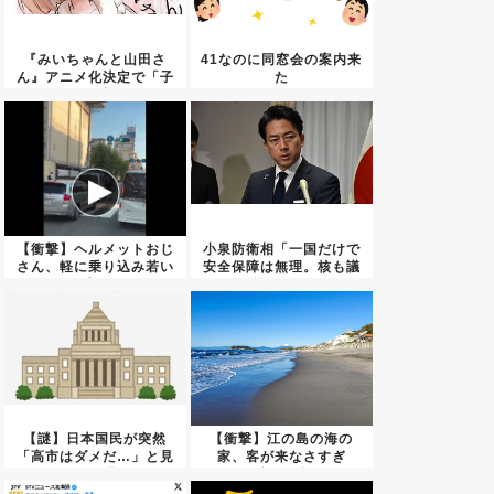
『みいちゃんと山田さ
41なのに同窓会の案内来
ん』アニメ化決定で「子
た
どもが標...
【衝撃】ヘルメットおじ
小泉防衛相「一国だけで
さん、軽に乗り込み若い
安全保障は無理。核も議
配達員...
論すべ...
【謎】日本国民が突然
【衝撃】江の島の海の
「高市はダメだ…」と見
家、客が来なさすぎ
限った理...
て”酒”に全...