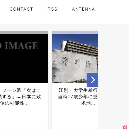
CONTACT
RSS
ANTENNA
大学生暴行死事件
「住信SBI」が「ドコモの銀
歳少年に懲役30年を
行」に変わってうんざりし
求刑...
てるやつｗｗｗｗｗｗｗｗ
ｗｗ...