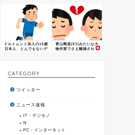
あ...
ドルトムント加入の18歳
青山剛昌(63)みたいな大
日本人、とんでもないデ
物作家でさえ離婚されて
ビュ...
か...
CATEGORY
ツイッター
ニュース速報
IT・デジモノ
N
PC・インターネット