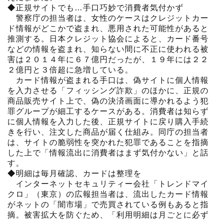
◆正規サイトでも…手口巧妙で消費者気付かず
警察庁の担当者は、女性のケースはクレジットカー
ド情報がどこかで盗まれ、悪用された可能性があると
推測する。日本クレジット協会によると、カード番号
などの情報を盗まれ、知らない間に不正に使われる被
害は２０１４年に６７億円だったが、１９年には２２
２億円と３倍超に急増している。
カード情報が盗まれる手口は、偽サイトに個人情報
を入力させる「フィッシング詐欺」のほかに、正規の
商品販売サイト上で、偽の決済画面に導かれるよう犯
罪グループが細工するケースがある。消費者は知らず
に個人情報を入力した後、正規サイトに戻り購入手続
きを行い、注文した商品が届く仕組み。同庁の担当者
は、サイトの脆弱性を突かれた犯罪であることを指摘
した上で「情報流出に消費者はまず気付かない」と話
す。
◆明細は毎月確認、カードは整理を
インターネットセキュリティー会社「トレンドマイ
クロ」（東京）の広報担当者は、流出したカード情報
がネットの「闇市場」で売買されている例もあると指
摘。被害拡大を防ぐため、「利用明細は月ごとに必ず