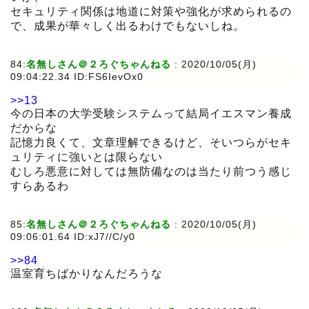
セキュリティ関係は地道に対策や強化が求められるの
で、成果が華々しく出るわけでもないしね。
84:
名無しさん＠２ろぐちゃんねる
:
2020/10/05(月)
09:04:22.34 ID:FS6IevOx0
>>13
今の日本の大学受験システムって結局イエスマン養成
だからな
記憶力良くて、文章理解できるけど、そいつらがセキ
ュリティに強いとは限らない
むしろ悪意に対しては無防備なのは当たり前つう感じ
すらあるわ
85:
名無しさん＠２ろぐちゃんねる
:
2020/10/05(月)
09:06:01.64 ID:xJ7//C/y0
>>84
温室育ちばかりなんだろうな