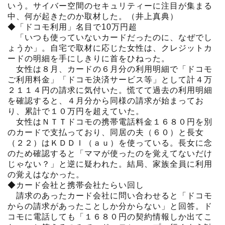
いう。サイバー空間のセキュリティーに注目が集まる
中、何が起きたのか取材した。（井上真典）
◆「ドコモ利用」名目で10万円超
「いつも使っていないカードだったのに、なぜでし
ょうか」。自宅で取材に応じた女性は、クレジットカ
ードの明細を手にしきりに首をひねった。
女性は８月、カードの６月分の利用明細で「ドコモ
ご利用料金」「ドコモ決済サービス等」として計４万
２１１４円の請求に気付いた。慌てて過去の利用明細
を確認すると、４月分から同様の請求が始まってお
り、累計で１０万円を超えていた。
女性はＮＴＴドコモの携帯電話料金１６８０円を別
のカードで支払っており、同居の夫（６０）と長女
（２２）はＫＤＤＩ（ａｕ）を使っている。長女に念
のため確認すると「ママが使ったのを覚えてないだけ
じゃない？」と逆に疑われた。結局、家族全員に利用
の覚えはなかった。
◆カード会社と携帯会社たらい回し
請求のあったカード会社に問い合わせると「ドコモ
からの請求があったことしか分からない」と回答。ド
コモに電話しても「１６８０円の契約情報しか出てこ