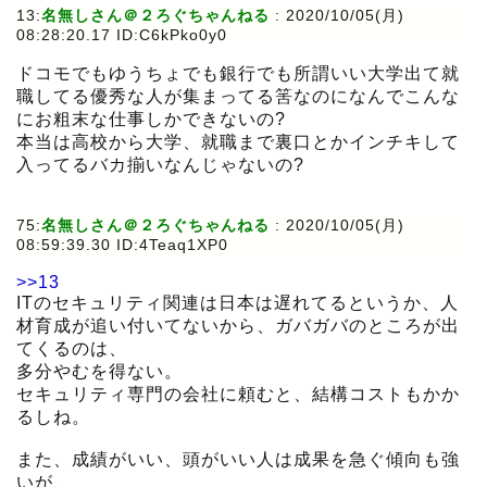
13:
名無しさん＠２ろぐちゃんねる
:
2020/10/05(月)
08:28:20.17 ID:C6kPko0y0
ドコモでもゆうちょでも銀行でも所謂いい大学出て就
職してる優秀な人が集まってる筈なのになんでこんな
にお粗末な仕事しかできないの?
本当は高校から大学、就職まで裏口とかインチキして
入ってるバカ揃いなんじゃないの?
75:
名無しさん＠２ろぐちゃんねる
:
2020/10/05(月)
08:59:39.30 ID:4Teaq1XP0
>>13
ITのセキュリティ関連は日本は遅れてるというか、人
材育成が追い付いてないから、ガバガバのところが出
てくるのは、
多分やむを得ない。
セキュリティ専門の会社に頼むと、結構コストもかか
るしね。
また、成績がいい、頭がいい人は成果を急ぐ傾向も強
いが、