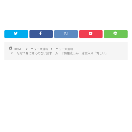
HOME
ニュース速報
ニュース速報
なぜ？身に覚えのない請求 カード情報流出か…迷宮入り「悔しい」