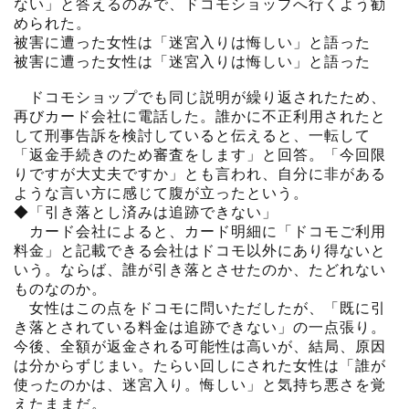
ない」と答えるのみで、ドコモショップへ行くよう勧
められた。
被害に遭った女性は「迷宮入りは悔しい」と語った
被害に遭った女性は「迷宮入りは悔しい」と語った
ドコモショップでも同じ説明が繰り返されたため、
再びカード会社に電話した。誰かに不正利用されたと
して刑事告訴を検討していると伝えると、一転して
「返金手続きのため審査をします」と回答。「今回限
りですが大丈夫ですか」とも言われ、自分に非がある
ような言い方に感じて腹が立ったという。
◆「引き落とし済みは追跡できない」
カード会社によると、カード明細に「ドコモご利用
料金」と記載できる会社はドコモ以外にあり得ないと
いう。ならば、誰が引き落とさせたのか、たどれない
ものなのか。
女性はこの点をドコモに問いただしたが、「既に引
き落とされている料金は追跡できない」の一点張り。
今後、全額が返金される可能性は高いが、結局、原因
は分からずじまい。たらい回しにされた女性は「誰が
使ったのかは、迷宮入り。悔しい」と気持ち悪さを覚
えたままだ。