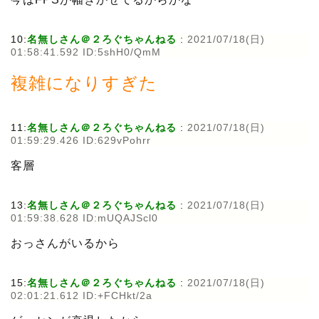
10:
名無しさん＠２ろぐちゃんねる
:
2021/07/18(日)
01:58:41.592 ID:5shH0/QmM
複雑になりすぎた
11:
名無しさん＠２ろぐちゃんねる
:
2021/07/18(日)
01:59:29.426 ID:629vPohrr
客層
13:
名無しさん＠２ろぐちゃんねる
:
2021/07/18(日)
01:59:38.628 ID:mUQAJScl0
おっさんがいるから
15:
名無しさん＠２ろぐちゃんねる
:
2021/07/18(日)
02:01:21.612 ID:+FCHkt/2a