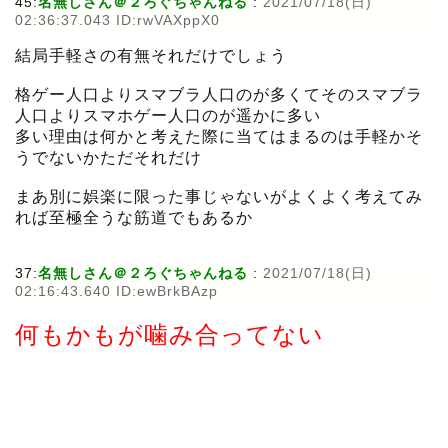
45:
名無しさん＠２ろぐちゃんねる
:
2021/07/18(日)
02:36:37.043 ID:rwVAXppX0
結局手軽さの有無それだけでしょう
格ゲー人口よりスマブラ人口のが多くてそのスマブラ
人口よりスマホゲー人口のが遥かに多い
多い理由は何かと考えた際に当てはまるのは手軽かそ
うでないかただそれだけ
まあ別に娯楽に限った事じゃないがよくよく考えてみ
れば至極全うな筋道でもあるか
37:
名無しさん＠２ろぐちゃんねる
:
2021/07/18(日)
02:16:43.640 ID:ewBrkBAzp
何もかもが噛み合ってない