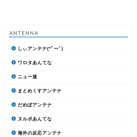
ANTENNA
しぃアンテナ(*ﾟーﾟ)
ワロタあんてな
ニュー速
まとめくすアンテナ
だめぽアンテナ
ヌルポあんてな
海外の反応アンテナ