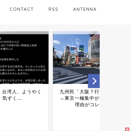
CONTACT
RSS
ANTENNA
「大阪？行かんで」
佐藤二朗、橋本愛との騒動
一極集中が始まった
で主演映画が完全白紙へｗ
理由がコレ...
ｗｗｗｗ...