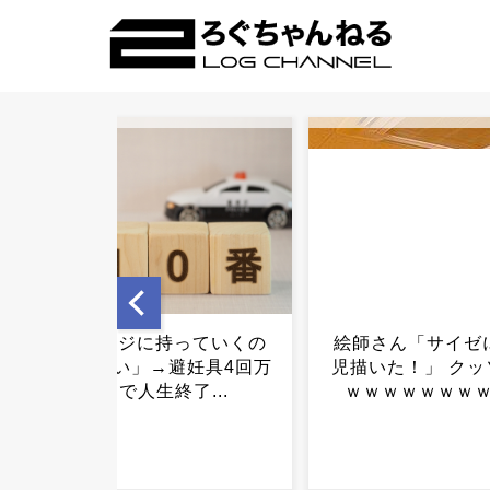
絵師さん「サイゼにいた女
「コンビニ、馬鹿
児描いた！」 クッソ大炎上
よ」→あのオーナ
ｗｗｗｗｗｗｗｗｗｗ...
不起訴ｗｗｗｗ
ｗ...