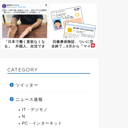
様・・・・・
「日本で働く意欲なくな
旧健康保険証、ついに完
る」 外国人、自活でき
全終了…8月から「マイナ
ても新...
保険...
CATEGORY
ツイッター
ニュース速報
IT・デジモノ
N
PC・インターネット