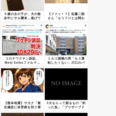
５歳の女の子が、犬の散
【ファッ！？】佐藤二朗
歩中にサル襲来…逃げて
さん「もうフジとは関わ
も追わ...
りたく...
コロナワクチン訴訟、
トルコ国籍の男「もう運
Meiji Seikaファルマ...
転したくない」川口のバ
イク1...
【熊本地震】サヨク「複
3大もらって困るもの「釣
合施設に体育館を切り替
った魚」「プリザーブド
えれば...
フラ...