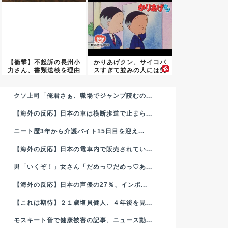
【衝撃】不起訴の長州小
かりあげクン、サイコパ
力さん、書類送検を理由
スすぎて並みの人には笑
にクビ...
いどこ...
クソ上司「俺君さぁ、職場でジャンプ読むの...
【海外の反応】日本の車は横断歩道で止まら...
ニート歴3年から介護バイト15日目を迎え...
【海外の反応】日本の電車内で販売されてい...
男「いくぞ！」女さん「だめっ♡だめっ♡あ...
【海外の反応】日本の声優の27％、インボ...
【これは期待】２１歳塩貝健人、４年後を見...
モスキート音で健康被害の記事、ニュース動...