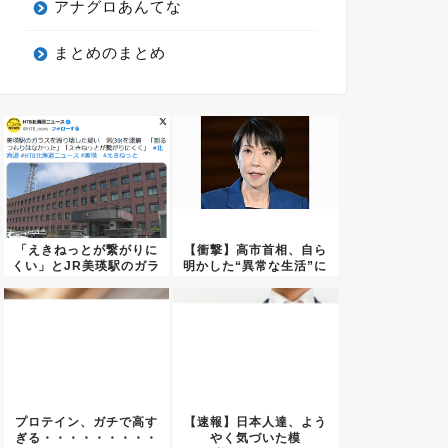
アナグロあんてな
まとめのまとめ
「えきねっとが繋がりに
【衝撃】高市首相、自ら
くい」とJR美瑛駅のガラ
明かした“異常な生活”に
スを...
ネッ...
プロテイン、ガチで高す
【速報】日本人達、よう
ぎる・・・・・・・・・
やく気づいた模