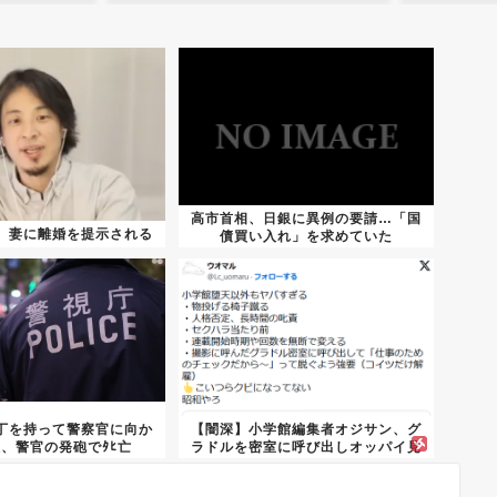
高市首相、日銀に異例の要請…「国
、妻に離婚を提示される
債買い入れ」を求めていた
丁を持って警察官に向か
【闇深】小学館編集者オジサン、グ
、警官の発砲でﾀﾋ亡
ラドルを密室に呼び出しオッパイ見
せろ...