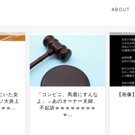
ABOUT
にすんな
【画像】台湾人、ようやく
九州民
ー夫婦、
気ずく...
→東京
ｗｗｗｗ