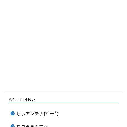
ANTENNA
しぃアンテナ(*ﾟーﾟ)
ワロタあんてな