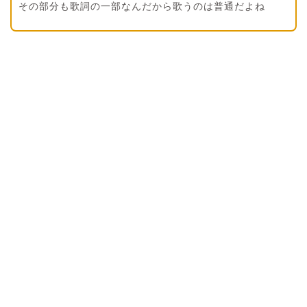
その部分も歌詞の一部なんだから歌うのは普通だよね