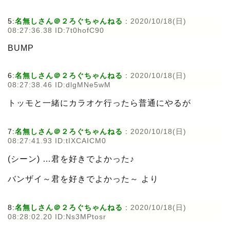
5:
名無しさん＠２ろぐちゃんねる
:
2020/10/18(日)
08:27:36.38 ID:7t0hofC90
BUMP
6:
名無しさん＠２ろぐちゃんねる
:
2020/10/18(日)
08:27:38.46 ID:dlgMNe5wM
トッモと一緒にカラオケ行ったら普通にやるが
7:
名無しさん＠２ろぐちゃんねる
:
2020/10/18(日)
08:27:41.93 ID:tIXCAICM0
(シーン) …君を好きでよかった♪
バンザイ～君を好きでよかった～ より
8:
名無しさん＠２ろぐちゃんねる
:
2020/10/18(日)
08:28:02.20 ID:Ns3MPtosr