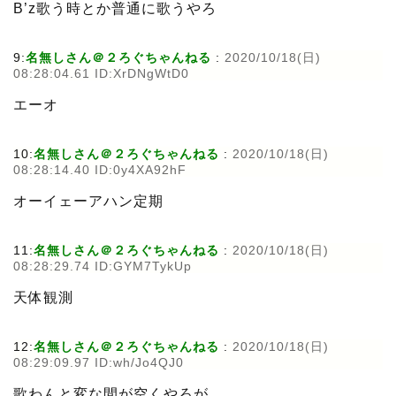
B’z歌う時とか普通に歌うやろ
9:
名無しさん＠２ろぐちゃんねる
:
2020/10/18(日)
08:28:04.61 ID:XrDNgWtD0
エーオ
10:
名無しさん＠２ろぐちゃんねる
:
2020/10/18(日)
08:28:14.40 ID:0y4XA92hF
オーイェーアハン定期
11:
名無しさん＠２ろぐちゃんねる
:
2020/10/18(日)
08:28:29.74 ID:GYM7TykUp
天体観測
12:
名無しさん＠２ろぐちゃんねる
:
2020/10/18(日)
08:29:09.97 ID:wh/Jo4QJ0
歌わんと変な間が空くやろが