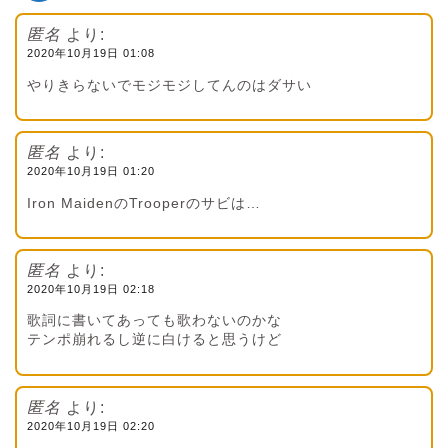
匿名
より:
2020年10月19日 01:08
やりきらないでモジモジしてんのはダサい
匿名
より:
2020年10月19日 01:20
Iron MaidenのTrooperのサビは…
匿名
より:
2020年10月19日 02:18
歌詞に書いてあっても歌わないのかな
テンポ崩れるし逆に白けると思うけど
匿名
より:
2020年10月19日 02:20