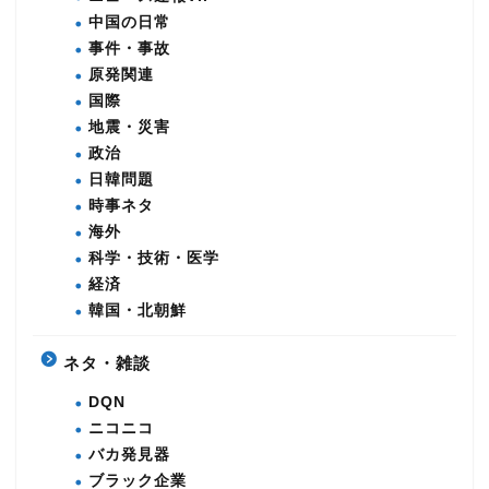
中国の日常
事件・事故
原発関連
国際
地震・災害
政治
日韓問題
時事ネタ
海外
科学・技術・医学
経済
韓国・北朝鮮
ネタ・雑談
DQN
ニコニコ
バカ発見器
ブラック企業