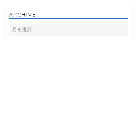
ARCHIVE