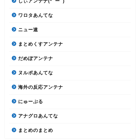
しぃアンテナ(*ﾟーﾟ)
ワロタあんてな
ニュー速
まとめくすアンテナ
だめぽアンテナ
ヌルポあんてな
海外の反応アンテナ
にゅーぷる
アナグロあんてな
まとめのまとめ