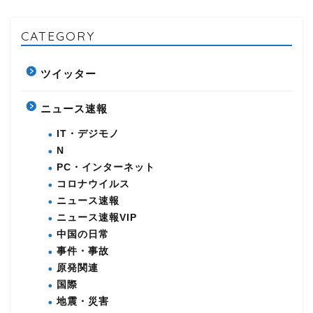
CATEGORY
ツイッター
ニュース速報
IT・デジモノ
N
PC・インターネット
コロナウイルス
ニュース速報
ニュース速報VIP
中国の日常
事件・事故
原発関連
国際
地震・災害