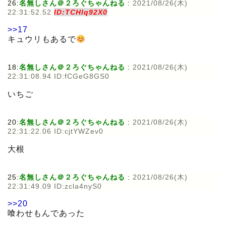
26:
名無しさん＠２ろぐちゃんねる
:
2021/08/26(木)
22:31:52.52
ID:TCHlq92X0
>>17
キュウリもあるで
18:
名無しさん＠２ろぐちゃんねる
:
2021/08/26(木)
22:31:08.94 ID:fCGeG8GS0
いちご
20:
名無しさん＠２ろぐちゃんねる
:
2021/08/26(木)
22:31:22.06 ID:cjtYWZev0
大根
25:
名無しさん＠２ろぐちゃんねる
:
2021/08/26(木)
22:31:49.09 ID:zcla4nyS0
>>20
喰わせもんであった