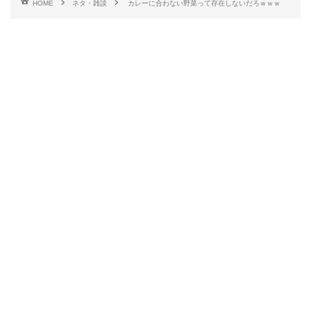
HOME
ネタ・雑談
カレーに合わない野菜って存在しないだろｗｗｗ