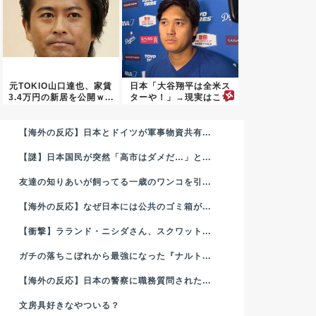
元TOKIO山口達也、家賃
日本「大谷翔平は全米ス
3.4万円の新居を公開ｗ...
ターや！」→現実はこち
ら…
【海外の反応】日本とドイツが軍事物資共有...
【謎】日本国民が突然「高市はダメだ…」と...
友達の知りあいが飼ってる一歳のワンコを引...
【海外の反応】なぜ日本には公共のゴミ箱が...
【衝撃】ラランド・ニシダさん、スクワット...
ガチの落ちこぼれから最強になった『ナルト...
【海外の反応】日本の警察に職務質問された...
文房具好きなやついる？