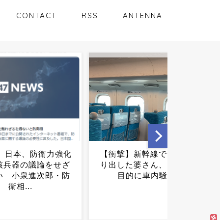
CONTACT
RSS
ANTENNA
】新幹線で包丁を取
小泉防衛相「別班は存在し
た婆さん、まさかの
ない」→逆に怪しすぎると
的に車内騒然...
話題にｗｗｗｗｗｗｗｗｗ
ｗｗ...