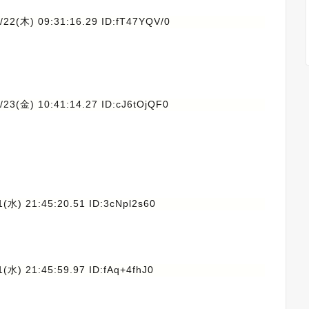
/22(木) 09:31:16.29 ID:fT47YQV/0
/23(金) 10:41:14.27 ID:cJ6tOjQF0
1(水) 21:45:20.51 ID:3cNpl2s60
1(水) 21:45:59.97 ID:fAq+4fhJ0