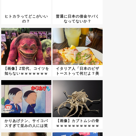
ヒトカラってどこがいい
普通に日本の借金ヤバく
の？
なってないか？
【画像】Z世代、コイツを
イタリア人「日本のピザ
知らないｗｗｗｗｗｗｗ
トーストって何だよ？美
ｗｗ...
味しす...
かりあげクン、サイコパ
【画像】カブトムシの骨
スすぎて並みの人には笑
ｗｗｗｗｗｗｗｗｗｗｗ
いどこ...
ｗｗｗ...