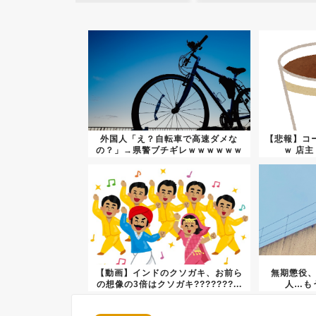
外国人「え？自転車で高速ダメな
【悲報】コ
の？」→県警ブチギレｗｗｗｗｗｗ
ｗ 店
ｗｗ
【動画】インドのクソガキ、お前ら
無期懲役
の想像の3倍はクソガキ???????...
人…も