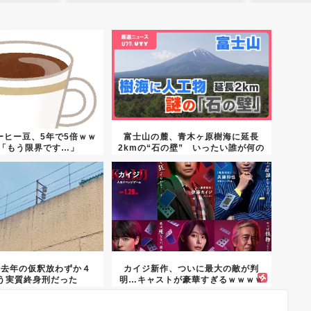
ーヒー豆、5年で5倍ｗｗ
富士山の麓、青木ヶ原樹海に延長
主「もう限界です…」
2kmの“石の壁” いったい誰が何の
た...
、去年の仮釈放わずか４
カイジ新作、ついに最大の敵が判
う実質終身刑だった
明…キャストが豪華すぎるｗｗｗｗ
ｗｗｗ...