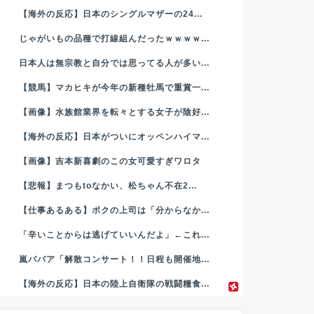
【海外の反応】日本のシングルマザーの24...
じゃがいもの品種で打線組んだったｗｗｗｗ...
日本人は無宗教と自分では思ってる人が多い...
【競馬】マカヒキが今年の新種牡馬で重賞一...
【画像】水族館業界を転々とする女子が陰好...
【海外の反応】日本がついにオッペンハイマ...
【画像】吉本新喜劇のこの女可愛すぎワロタ
【悲報】まつもtoなかい、松ちゃん不在2...
【仕事あるある】ボクの上司は「分からなか...
「辛いことからは逃げていいんだよ」←これ...
嵐ババア「解散コンサート！！日程も開催地...
【海外の反応】日本の陸上自衛隊の戦闘糧食...