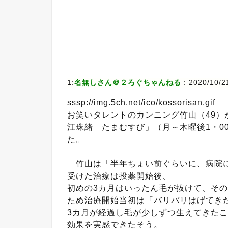
1:
名無しさん＠２ろぐちゃんねる
: 2020/10/2
sssp://img.5ch.net/ico/kossorisan.gif
お笑いタレントのカンニング竹山（49）
江珠緒 たまむすび」（月～木曜後1・0
た。
竹山は「半年ちょい前ぐらいに、病院に
受けた治療は投薬開始後、
初めの3カ月はいったん毛が抜けて、そ
ため治療開始当初は「バリバリはげてき
3カ月が経過し毛が少しずつ生えてきた
効果を実感できたそう。