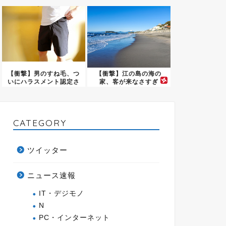
じ「漫...
プライ...
【衝撃】男のすね毛、つ
【衝撃】江の島の海の
いにハラスメント認定さ
家、客が来なさすぎ
れ始め...
て”酒”に全...
CATEGORY
ツイッター
ニュース速報
IT・デジモノ
N
PC・インターネット