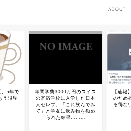
ABOUT
円のスイス
【速報】 日本、防衛力強化
【衝撃
した日本
のため核兵器の議論をせざ
り出し
飲んでみ
る得ない 小泉進次郎・防
目
物を勧め
衛相...
...