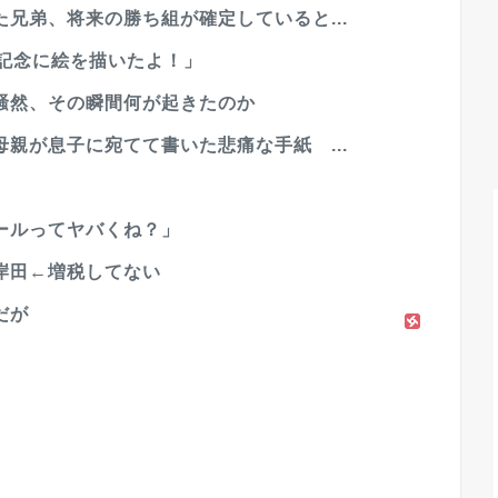
兄弟、将来の勝ち組が確定していると...
の記念に絵を描いたよ！」
騒然、その瞬間何が起きたのか
親が息子に宛てて書いた悲痛な手紙 ...
ールってヤバくね？」
岸田←増税してない
だが