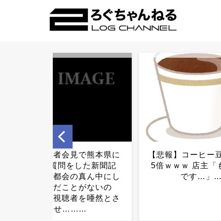
【悲報】コーヒー豆、5年で
年間学費3000万
5倍ｗｗｗ 店主「もう限界
の寄宿学校に入学
です…」...
人セレブ、「これ
て」と学友に飲み
られた結果……