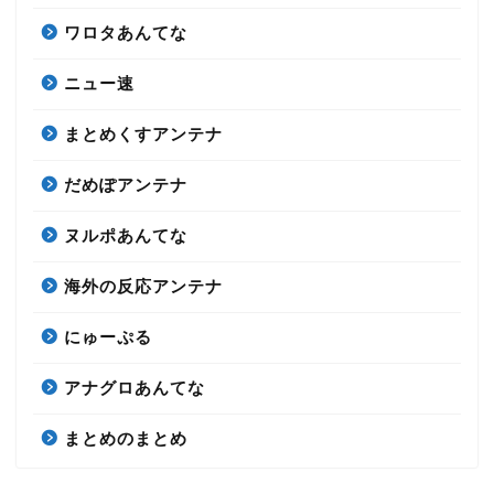
ワロタあんてな
ニュー速
まとめくすアンテナ
だめぽアンテナ
ヌルポあんてな
海外の反応アンテナ
にゅーぷる
アナグロあんてな
まとめのまとめ