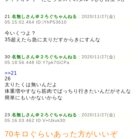
21:
名無しさん＠２ろぐちゃんねる
:
2020/11/27(金)
05:15:02.464 ID:iYhP53610
今いくつよ？
35超えたら急に太りだすからきにすんな
30:
名無しさん＠２ろぐちゃんねる
:
2020/11/27(金)
05:18:56.448 ID:Y7pk7GCPa
>>21
26
太りたくは無いんだよ
体重増やすなら筋肉でばっちり行きたいんだがそんな
簡単にもいかないからな
23:
名無しさん＠２ろぐちゃんねる
:
2020/11/27(金)
05:16:03.462 ID:V+fJkvk30
70キロぐらいあった方がいいぞ