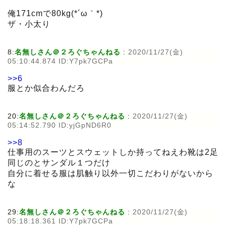
俺171cmで80kg(*´ω｀*)
ザ・小太り
8:
名無しさん＠２ろぐちゃんねる
:
2020/11/27(金)
05:10:44.874 ID:Y7pk7GCPa
>>6
服とか似合わんだろ
20:
名無しさん＠２ろぐちゃんねる
:
2020/11/27(金)
05:14:52.790 ID:yjGpND6R0
>>8
仕事用のスーツとスウェットしか持ってねえわ靴は2足
同じのとサンダル１つだけ
自分に着せる服は肌触り以外一切こだわりがないから
な
29:
名無しさん＠２ろぐちゃんねる
:
2020/11/27(金)
05:18:18.361 ID:Y7pk7GCPa