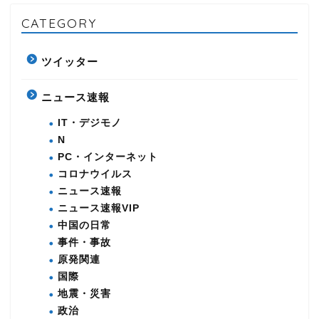
CATEGORY
ツイッター
ニュース速報
IT・デジモノ
N
PC・インターネット
コロナウイルス
ニュース速報
ニュース速報VIP
中国の日常
事件・事故
原発関連
国際
地震・災害
政治