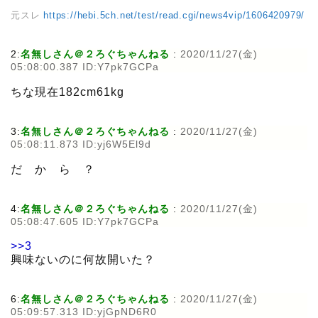
元スレ
https://hebi.5ch.net/test/read.cgi/news4vip/1606420979/
2:
名無しさん＠２ろぐちゃんねる
:
2020/11/27(金)
05:08:00.387 ID:Y7pk7GCPa
ちな現在182cm61kg
3:
名無しさん＠２ろぐちゃんねる
:
2020/11/27(金)
05:08:11.873 ID:yj6W5El9d
だ か ら ？
4:
名無しさん＠２ろぐちゃんねる
:
2020/11/27(金)
05:08:47.605 ID:Y7pk7GCPa
>>3
興味ないのに何故開いた？
6:
名無しさん＠２ろぐちゃんねる
:
2020/11/27(金)
05:09:57.313 ID:yjGpND6R0