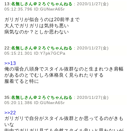
13:
名無しさん＠２ろぐちゃんねる
:
2020/11/27(金)
05:12:35.796 ID:GUNwrA65r
ガリガリが似合うのは20前半まで
大人でガリガリは気持ち悪い
病気なのか？としか思わない
22:
名無しさん＠２ろぐちゃんねる
:
2020/11/27(金)
05:15:21.301 ID:Y7pk7GCPa
>>13
俺の場合八頭身でスタイル抜群なのと生まれつき肩幅
があるのとでむしろ体格良く見られたりする
服着てると特に
35:
名無しさん＠２ろぐちゃんねる
:
2020/11/27(金)
05:20:11.386 ID:GUNwrA65r
>>22
ガリガリで自分がスタイル抜群とか思ってるのがきも
いな
街中でガリガリ見ても全然スタイル良いと思わないが