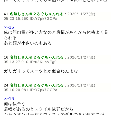
41:
名無しさん＠２ろぐちゃんねる
:
2020/11/27(金)
05:23:15.250 ID:Y7pk7GCPa
>>35
俺は筋肉量が多い方なのと肩幅があるから体格よく見
られる
あと顔が小さいのもある
16:
名無しさん＠２ろぐちゃんねる
:
2020/11/27(金)
05:13:27.010 ID:u3KLnVEg0
ガリガリってスーツとか似合わんよな
24:
名無しさん＠２ろぐちゃんねる
:
2020/11/27(金)
05:16:20.081 ID:Y7pk7GCPa
>>16
俺は似合う
肩幅があるのとスタイル抜群だから
シャツオンリーだとウェストのダルつきが目立つが