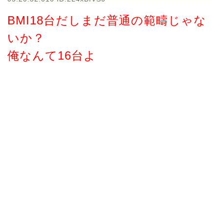
BMI18台だしまだ普通の範疇じゃな
いか？
俺なんて16台よ