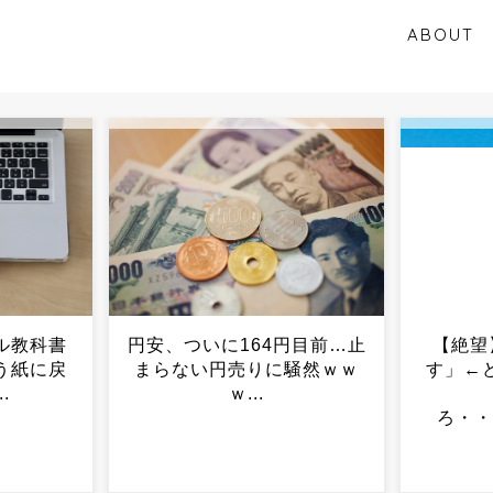
ABOUT
円目前…止
【絶望】家「5000万円で
GQ記
騒然ｗｗ
す」←どう考えてもボッタ
らせる
クリや
←熱す
ろ・・・・・・・・・...
にｗｗ