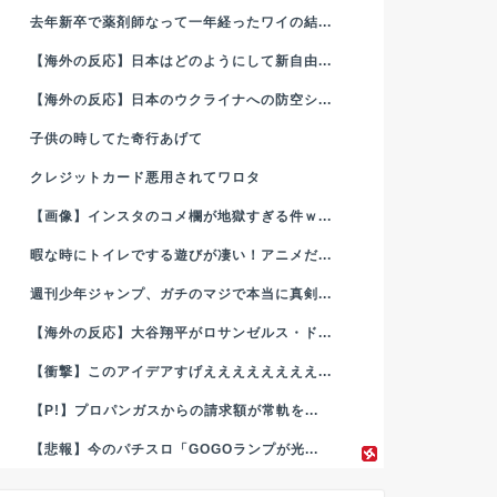
去年新卒で薬剤師なって一年経ったワイの結...
【海外の反応】日本はどのようにして新自由...
【海外の反応】日本のウクライナへの防空シ...
子供の時してた奇行あげて
クレジットカード悪用されてワロタ
【画像】インスタのコメ欄が地獄すぎる件ｗ...
暇な時にトイレでする遊びが凄い！アニメだ...
週刊少年ジャンプ、ガチのマジで本当に真剣...
【海外の反応】大谷翔平がロサンゼルス・ド...
【衝撃】このアイデアすげええええええええ...
【P!】プロパンガスからの請求額が常軌を...
【悲報】今のパチスロ「GOGOランプが光...