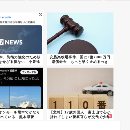
日本、防衛力強化のため核
安愚楽牧場事件、国に3億7900万円
をせざる得ない 小泉進
賠償命令「もっと早く止めるべき
次...
だ...
オンモール熊本でかなり
【悲報】17歳外国人、富士山で心が
が出ている 熊本県警
折れてしまい警察官らが交代で少年
を...