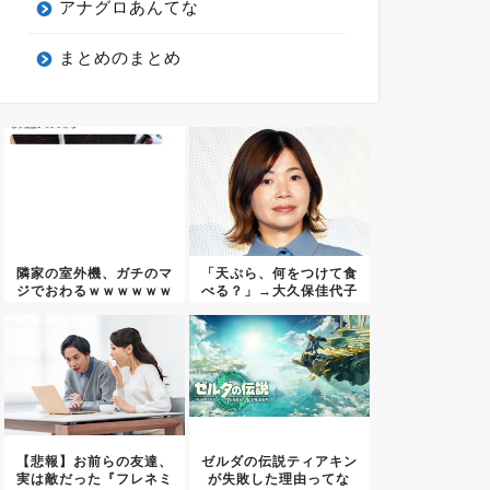
アナグロあんてな
まとめのまとめ
隣家の室外機、ガチのマ
「天ぷら、何をつけて食
ジでおわるｗｗｗｗｗｗ
べる？」→大久保佳代子
ｗｗｗ...
の“回...
【悲報】お前らの友達、
ゼルダの伝説ティアキン
実は敵だった『フレネミ
が失敗した理由ってな