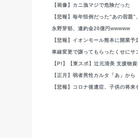
【画像】カニ漁マジで危険だった
【悲報】毎年恒例だった“あの宿題”
永野芽郁、違約金20億円wwwww
【悲報】イオンモール熊本に開業予
車線変更で譲ってもらったくせにサ
【P!】【東スポ】辻元清美 支援物資横
【正月】弱者男性カルタ「あ」から
【悲報】コロナ後遺症、子供の将来