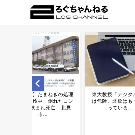
東大教授「デジタル教科書
円安、ついに164
は危険。北欧はもう紙に戻
まらない円売りに
っている」...
ｗ...