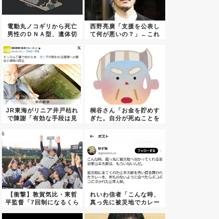
電動丸ノコギリから死亡
西野亮廣「支援を公表し
男性のＤＮＡ型、遺体切
て何が悪いの？」←これ
断後に...
正論？...
JR東海がリニア井戸枯れ
桐谷さん「お金を貯めす
で陳謝「有効な手段は見
ぎた。自分が死ぬことを
つか...
想定し...
【衝撃】敦賀気比・東哲
れいわ信者「こんな時、
平監督「7回制になるくら
真っ先に被災地でカレー
いな...
を食べ...