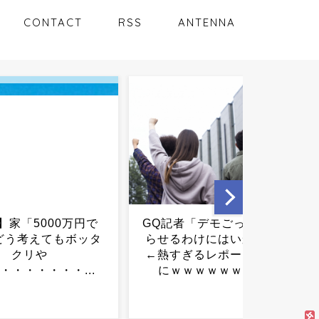
CONTACT
RSS
ANTENNA
者「デモごっこで終わ
辺野古報道巡り「news23」
わけにはいかない」
に厳重抗議…TBSが対応...
ぎるレポートが話題
ｗｗｗｗｗｗ...