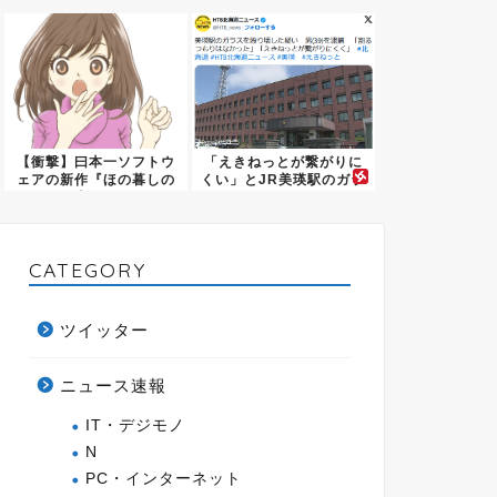
ー』が...
に？
【衝撃】曰本一ソフトウ
「えきねっとが繋がりに
ェアの新作『ほの暮しの
くい」とJR美瑛駅のガラ
庭(9...
スを...
CATEGORY
ツイッター
ニュース速報
IT・デジモノ
N
PC・インターネット