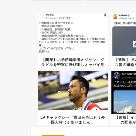
【闇深】小学館編集者オジサン、グ
【速報】 
ラドルを密室に呼び出しオッパイ見
兵器の議論
せろ...
LAギャラクシー「吉田麻也はもう外
【速報】イ
国人枠じゃありません」
の死者