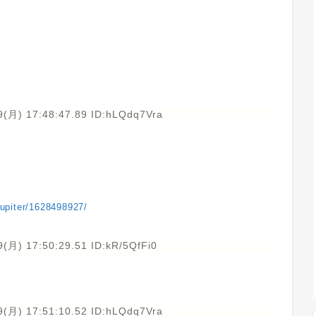
9(月) 17:48:47.89 ID:hLQdq7Vra
ejupiter/1628498927/
(月) 17:50:29.51 ID:kR/5QfFi0
9(月) 17:51:10.52 ID:hLQdq7Vra