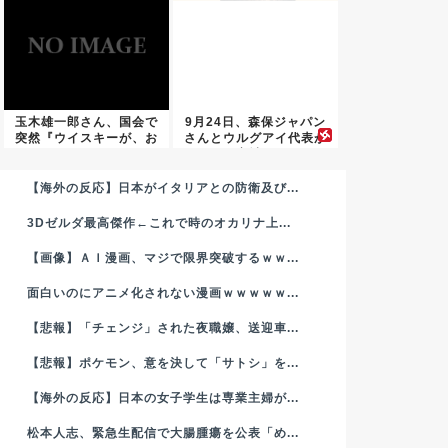
玉木雄一郎さん、国会で
9月24日、森保ジャパン
突然『ウイスキーが、お
さんとウルグアイ代表が
好きで...
宮城...
【海外の反応】日本がイタリアとの防衛及び...
3Dゼルダ最高傑作←これで時のオカリナ上...
【画像】ＡＩ漫画、マジで限界突破するｗｗ...
面白いのにアニメ化されない漫画ｗｗｗｗｗ...
【悲報】「チェンジ」された夜職嬢、送迎車...
【悲報】ポケモン、意を決して「サトシ」を...
【海外の反応】日本の女子学生は専業主婦が...
松本人志、緊急生配信で大腸腫瘍を公表「め...