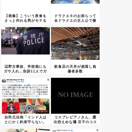
【画像】こういう夜食を
ドラクエ６のお前らって
さっと作れる男がモテる
全ドラクエの主人公で最
よ
も純粋...
辺野古事故、学校側にも
飲食店の天井が崩落し負
ガサ入れ…告訴11人でガ
傷者多数
チ捜...
自民元法相「インド人は
コスプレピアノさん、露
とにかく約束守らない。
出控えめな禰 豆子のコス
トップ...
プレ...