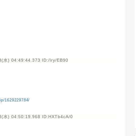
(水) 04:49:44.373 ID:/lry/EB90
vip/1629229784/
8(水) 04:50:19.968 ID:HXTb4cA/0