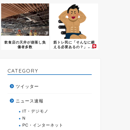
る店の...
遂...
飲食店の天井が崩落し負
筋トレ民に「そんなに鍛
傷者多数
える必要あるの？」←こ
れって...
CATEGORY
ツイッター
ニュース速報
IT・デジモノ
N
PC・インターネット