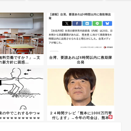
無料労働ですか？」→文
台湾、要請あれば4時間以内に救助隊
の新方針に困惑…
出発
泉の中でこれするやつｗ
２４時間テレビ「熊本に1000万円寄
ｗｗｗｗｗｗｗｗｗｗｗ
付します」→今年の司会は、熊本
ｗｗ...
県...