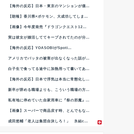
【海外の反応】日本・東京のマンションが価...
【朗報】香川県×ポケモン、大成功してしま...
【画像】今年度発売『ドラゴンクエスト12...
実は彼女が婚活しててキープされてたのが分...
【海外の反応】YOASOBIがSpoti...
アメリカでバッタの被害が出なくなった話が...
白子生で食ってる途中に加熱用って書いてあ...
【海外の反応】日本で浮気は本当に常態化し...
新卒が辞める職場よりも、こういう職場の方...
私有地に停めていた自家用車に『祭の邪魔』...
【画像】スーパーで商品戻す時、とんでもな...
成田悠輔「老人は集団自決しろ！」 氷結c...