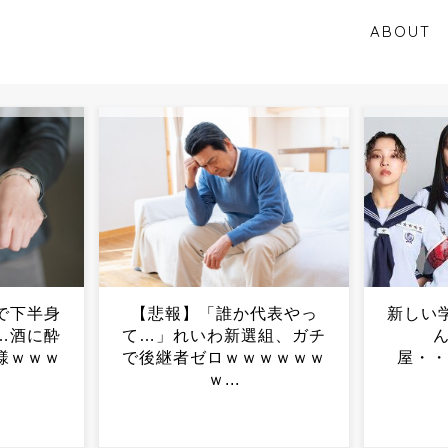
ABOUT
代表やっ
新しい学校のリーダーズさ
岡山県
組、ガチ
んとかいう1発
都構想
ｗｗｗｗ
屋・・・・・・・・・...
は