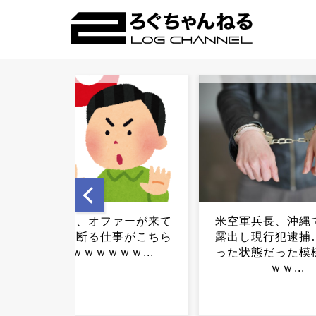
米空軍兵長、沖縄で下半身
【悲報】「誰か
露出し現行犯逮捕…酒に酔
て…」れいわ新選
った状態だった模様ｗｗｗ
で後継者ゼロｗｗ
ｗｗ...
ｗ...