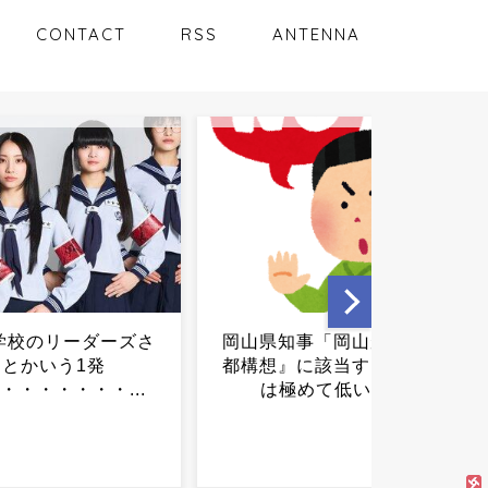
CONTACT
RSS
ANTENNA
知事「岡山が『副首
【衝撃】男のすね毛、つい
』に該当する可能性
にハラスメント認定され始
極めて低い」...
めるｗｗｗｗｗｗ...