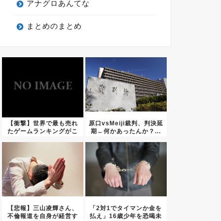
アナグロあんてな
まとめのまとめ
【衝撃】世界で最も売れ
原口vsMeiji裁判、判決延
たゲームランキングがこ
期←何かあったんか？...
ちらｗ...
【悲報】三山凌輝さん、
「2対1でタイマンか金を
不倫報道を自身が経営す
払え」16歳少年を恐喝未