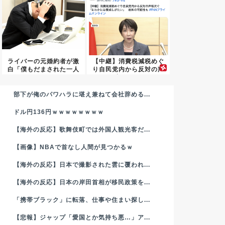
ライバーの元婚約者が激
【中継】消費税減税めぐ
白「僕もだまされた一人
り自民党内から反対の声
かもし...
相次ぐ...
部下が俺のパワハラに堪え兼ねて会社辞める...
ドル円136円ｗｗｗｗｗｗｗｗ
【海外の反応】歌舞伎町では外国人観光客だ...
【画像】NBAで首なし人間が見つかるｗ
【海外の反応】日本で撮影された雲に覆われ...
【海外の反応】日本の岸田首相が移民政策を...
「携帯ブラック」に転落、仕事や住まい探し...
【悲報】ジャップ「愛国とか気持ち悪…」ア...