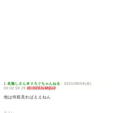
1:
名無しさん＠２ろぐちゃんねる
:
2021/08/04(水)
03:02:59.29
ID:OZ0JvMQs0
他は何処見ればええねん
元スレ