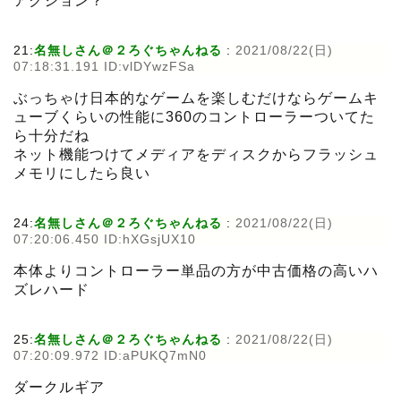
アクション？
21:
名無しさん＠２ろぐちゃんねる
:
2021/08/22(日)
07:18:31.191 ID:vlDYwzFSa
ぶっちゃけ日本的なゲームを楽しむだけならゲームキ
ューブくらいの性能に360のコントローラーついてた
ら十分だね
ネット機能つけてメディアをディスクからフラッシュ
メモリにしたら良い
24:
名無しさん＠２ろぐちゃんねる
:
2021/08/22(日)
07:20:06.450 ID:hXGsjUX10
本体よりコントローラー単品の方が中古価格の高いハ
ズレハード
25:
名無しさん＠２ろぐちゃんねる
:
2021/08/22(日)
07:20:09.972 ID:aPUKQ7mN0
ダークルギア