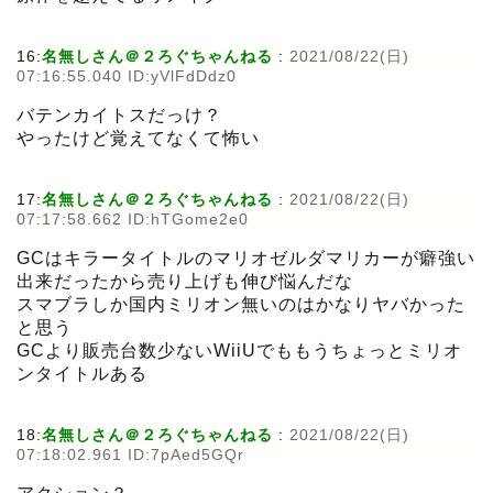
16:
名無しさん＠２ろぐちゃんねる
:
2021/08/22(日)
07:16:55.040 ID:yVlFdDdz0
バテンカイトスだっけ？
やったけど覚えてなくて怖い
17:
名無しさん＠２ろぐちゃんねる
:
2021/08/22(日)
07:17:58.662 ID:hTGome2e0
GCはキラータイトルのマリオゼルダマリカーが癖強い
出来だったから売り上げも伸び悩んだな
スマブラしか国内ミリオン無いのはかなりヤバかった
と思う
GCより販売台数少ないWiiUでももうちょっとミリオ
ンタイトルある
18:
名無しさん＠２ろぐちゃんねる
:
2021/08/22(日)
07:18:02.961 ID:7pAed5GQr