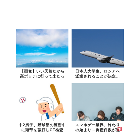
【画像】いい天気だから
日本人大学生、ロシアへ
高ボッチに行って来たっ
派遣されることが決定…
た
中2男子、野球部の練習中
スマホゲー業界、終わり
に頭部を強打しCT検査
の始まり…倒産件数が過
→70代医師「問題ないで
去最多ペース「数億円か