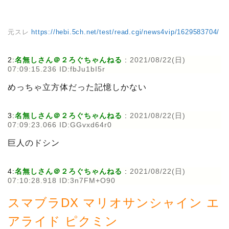
元スレ
https://hebi.5ch.net/test/read.cgi/news4vip/1629583704/
2:
名無しさん＠２ろぐちゃんねる
:
2021/08/22(日)
07:09:15.236 ID:fbJu1bI5r
めっちゃ立方体だった記憶しかない
3:
名無しさん＠２ろぐちゃんねる
:
2021/08/22(日)
07:09:23.066 ID:GGvxd64r0
巨人のドシン
4:
名無しさん＠２ろぐちゃんねる
:
2021/08/22(日)
07:10:28.918 ID:3n7FM+O90
スマブラDX マリオサンシャイン エ
アライド ピクミン