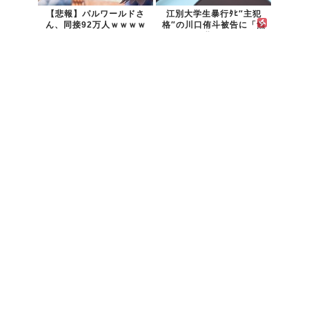
【悲報】パルワールドさ
江別大学生暴行ﾀﾋ″主犯
ん、同接92万人ｗｗｗｗ
格″の川口侑斗被告に「無
ｗｗ...
期...