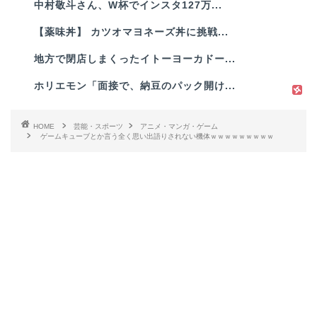
中村敬斗さん、W杯でインスタ127万...
【薬味丼】 カツオマヨネーズ丼に挑戦...
地方で閉店しまくったイトーヨーカドー...
ホリエモン「面接で、納豆のパック開け...
HOME
芸能・スポーツ
アニメ・マンガ・ゲーム
ゲームキューブとか言う全く思い出語りされない機体ｗｗｗｗｗｗｗｗｗ