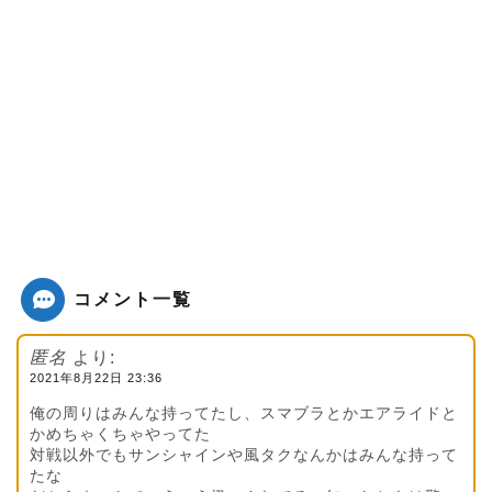
コメント一覧
匿名
より:
2021年8月22日 23:36
俺の周りはみんな持ってたし、スマブラとかエアライドと
かめちゃくちゃやってた
対戦以外でもサンシャインや風タクなんかはみんな持って
たな