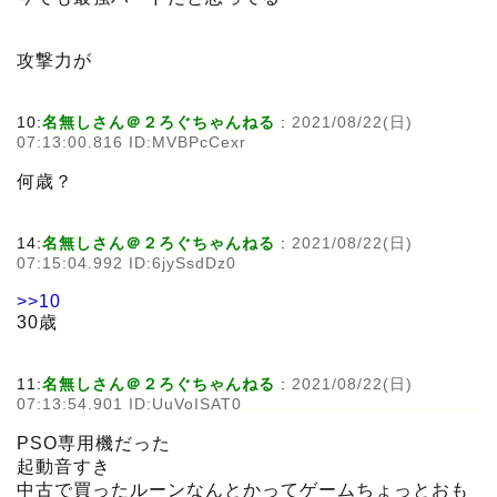
攻撃力が
10:
名無しさん＠２ろぐちゃんねる
:
2021/08/22(日)
07:13:00.816 ID:MVBPcCexr
何歳？
14:
名無しさん＠２ろぐちゃんねる
:
2021/08/22(日)
07:15:04.992 ID:6jySsdDz0
>>10
30歳
11:
名無しさん＠２ろぐちゃんねる
:
2021/08/22(日)
07:13:54.901 ID:UuVoISAT0
PSO専用機だった
起動音すき
中古で買ったルーンなんとかってゲームちょっとおも