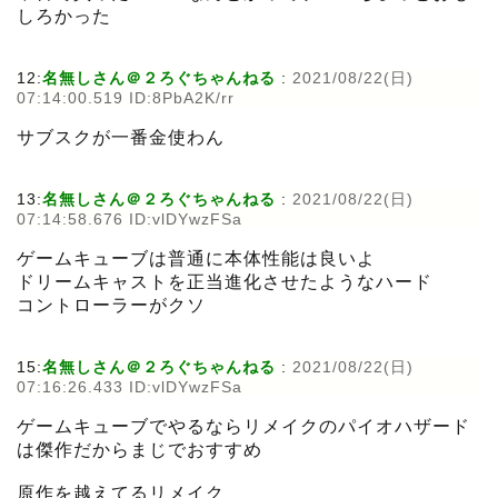
しろかった
12:
名無しさん＠２ろぐちゃんねる
:
2021/08/22(日)
07:14:00.519 ID:8PbA2K/rr
サブスクが一番金使わん
13:
名無しさん＠２ろぐちゃんねる
:
2021/08/22(日)
07:14:58.676 ID:vlDYwzFSa
ゲームキューブは普通に本体性能は良いよ
ドリームキャストを正当進化させたようなハード
コントローラーがクソ
15:
名無しさん＠２ろぐちゃんねる
:
2021/08/22(日)
07:16:26.433 ID:vlDYwzFSa
ゲームキューブでやるならリメイクのパイオハザード
は傑作だからまじでおすすめ
原作を越えてるリメイク