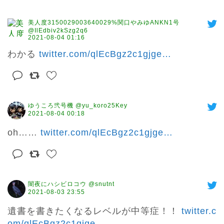
美人度3150029003640029%関口やみゆANKN1号
@IlEdbiv2kSzg2q6
2021-08-04 01:16
わかる 
twitter.com/qlEcBgz2c1gjge
…
ゆうころ弐号機 @yu_koro25Key
2021-08-04 00:18
oh…… 
twitter.com/qlEcBgz2c1gjge
…
闇夜にハシビロコウ @snutnt
2021-08-03 23:55
遺書を書きたくなるレベルが中等症！！ 
twitter.c
om/qlEcBgz2c1gjge
…