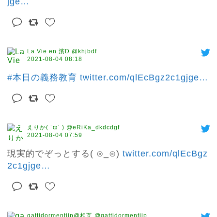
jge
…
La Vie en 濱D @khjbdf
2021-08-04 08:18
#本日の義務教育
twitter.com/qlEcBgz2c1gjge
…
えりか( ˙ϖ˙ ) @eRiKa_dkdcdgf
2021-08-04 07:59
現実的でぞっとする( ⊙_⊙) 
twitter.com/qlEcBgz
2c1gjge
…
gattidormentijp@相互 @gattidormentijp