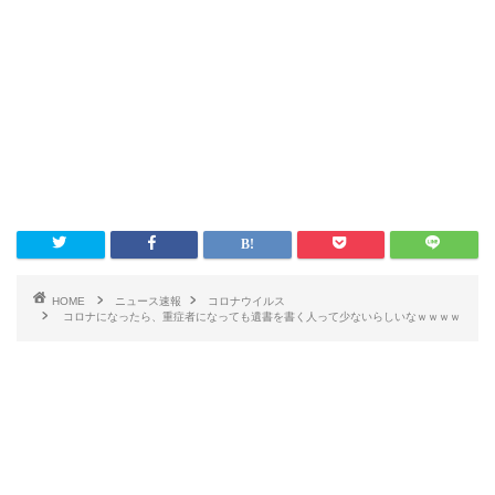
HOME
ニュース速報
コロナウイルス
コロナになったら、重症者になっても遺書を書く人って少ないらしいなｗｗｗｗ