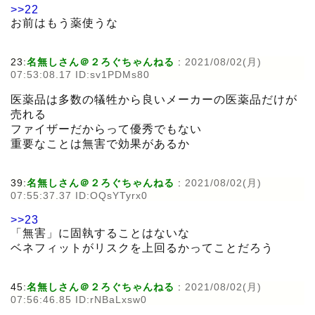
>>22
お前はもう薬使うな
23:
名無しさん＠２ろぐちゃんねる
:
2021/08/02(月)
07:53:08.17 ID:sv1PDMs80
医薬品は多数の犠牲から良いメーカーの医薬品だけが
売れる
ファイザーだからって優秀でもない
重要なことは無害で効果があるか
39:
名無しさん＠２ろぐちゃんねる
:
2021/08/02(月)
07:55:37.37 ID:OQsYTyrx0
>>23
「無害」に固執することはないな
ベネフィットがリスクを上回るかってことだろう
45:
名無しさん＠２ろぐちゃんねる
:
2021/08/02(月)
07:56:46.85 ID:rNBaLxsw0