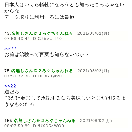
日本人はいくら犠牲になろうとも知ったこっちゃない
からな
データ取りに利用するには最適
43:
名無しさん＠２ろぐちゃんねる
:
2021/08/02(月)
07:56:43.44 ID:G2bVU+l40
>>22
お前は治験って言葉も知らないのか？
75:
名無しさん＠２ろぐちゃんねる
:
2021/08/02(月)
07:59:32.36 ID:OQsYTyrx0
>>22
逆だろ
P3だけ参加して承認するなら美味しいとこだけ取るよ
うなものだろ
155:
名無しさん＠２ろぐちゃんねる
:
2021/08/02(月)
08:07:59.89 ID:/UXD5gWO0