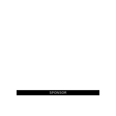
SPONSOR