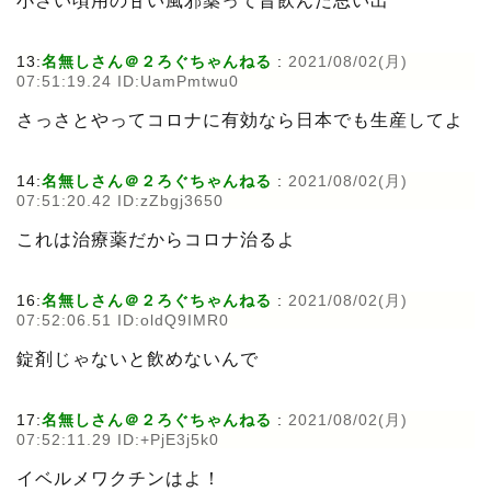
小さい頃用の甘い風邪薬って昔飲んだ思い出
13:
名無しさん＠２ろぐちゃんねる
:
2021/08/02(月)
07:51:19.24 ID:UamPmtwu0
さっさとやってコロナに有効なら日本でも生産してよ
14:
名無しさん＠２ろぐちゃんねる
:
2021/08/02(月)
07:51:20.42 ID:zZbgj3650
これは治療薬だからコロナ治るよ
16:
名無しさん＠２ろぐちゃんねる
:
2021/08/02(月)
07:52:06.51 ID:oldQ9IMR0
錠剤じゃないと飲めないんで
17:
名無しさん＠２ろぐちゃんねる
:
2021/08/02(月)
07:52:11.29 ID:+PjE3j5k0
イベルメワクチンはよ！