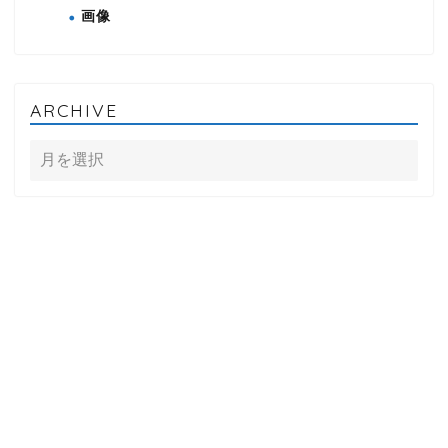
画像
ARCHIVE