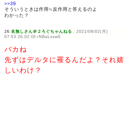
>>39
そういうときは作用≒反作用と答えるのよ
わかった？
26:
名無しさん＠２ろぐちゃんねる
:
2021/08/02(月)
07:53:26.02 ID:rNBaLxsw0
バカね
先ずはデルタに罹るんだよ？それ嬉
しいわけ？