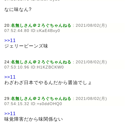
なに味なん?
20:
名無しさん＠２ろぐちゃんねる
:
2021/08/02(月)
07:52:44.80 ID:cKaE4Bxy0
>>11
ジェリービーンズ味
24:
名無しさん＠２ろぐちゃんねる
:
2021/08/02(月)
07:53:10.96 ID:H1KZBCKW0
>>11
わざわざ日本でやるんだから醤油でしょ
29:
名無しさん＠２ろぐちゃんねる
:
2021/08/02(月)
07:54:15.32 ID:+s0ddOHQ0
>>11
味覚障害だから味関係ない