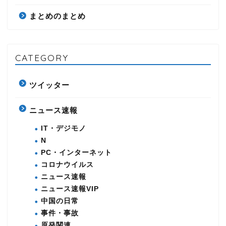
まとめのまとめ
CATEGORY
ツイッター
ニュース速報
IT・デジモノ
N
PC・インターネット
コロナウイルス
ニュース速報
ニュース速報VIP
中国の日常
事件・事故
原発関連