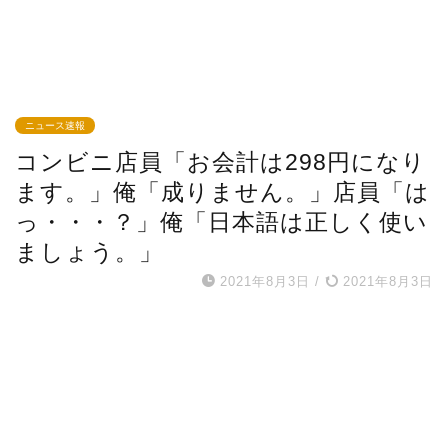
ニュース速報
コンビニ店員「お会計は298円になり
ます。」俺「成りません。」店員「は
っ・・・？」俺「日本語は正しく使い
ましょう。」
2021年8月3日
/
2021年8月3日