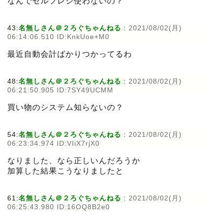
なんでセルフレジ使わないの？
43:
名無しさん＠２ろぐちゃんねる
:
2021/08/02(月)
06:14:06.510 ID:KnkUoe+M0
最近自動会計ばかりつかってるわ
48:
名無しさん＠２ろぐちゃんねる
:
2021/08/02(月)
06:21:50.905 ID:7SY49UCMM
買い物のシステム知らないの？
54:
名無しさん＠２ろぐちゃんねる
:
2021/08/02(月)
06:23:34.974 ID:VIiX7rjX0
なりました、なら正しいんだろうか
加算した結果こうなりましたと
61:
名無しさん＠２ろぐちゃんねる
:
2021/08/02(月)
06:25:43.980 ID:16OQ8B2e0