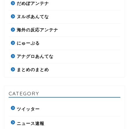
だめぽアンテナ
ヌルポあんてな
海外の反応アンテナ
にゅーぷる
アナグロあんてな
まとめのまとめ
CATEGORY
ツイッター
ニュース速報