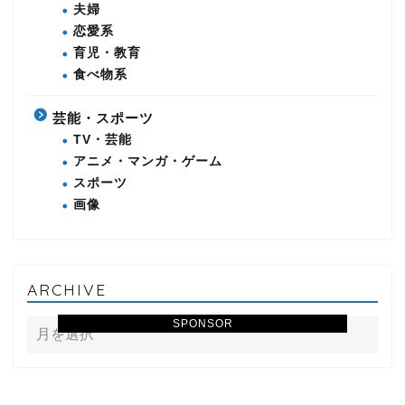
夫婦
恋愛系
育児・教育
食べ物系
芸能・スポーツ
TV・芸能
アニメ・マンガ・ゲーム
スポーツ
画像
ARCHIVE
SPONSOR