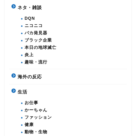
ネタ・雑談
DQN
ニコニコ
バカ発見器
ブラック企業
本日の地球滅亡
炎上
趣味・流行
海外の反応
生活
お仕事
かーちゃん
ファッション
健康
動物・生物