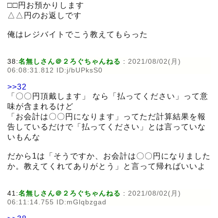
□□円お預かりします
△△円のお返しです
俺はレジバイトでこう教えてもらった
38:
名無しさん＠２ろぐちゃんねる
:
2021/08/02(月)
06:08:31.812 ID:j/bUPksS0
>>32
「〇〇円頂戴します」 なら「払ってください」って意
味が含まれるけど
「お会計は〇〇円になります」ってただ計算結果を報
告しているだけで「払ってください」とは言っていな
いもんな
だから1は「そうですか、お会計は〇〇円になりました
か。教えてくれてありがとう」と言って帰ればいいよ
41:
名無しさん＠２ろぐちゃんねる
:
2021/08/02(月)
06:11:14.755 ID:mGlqbzgad