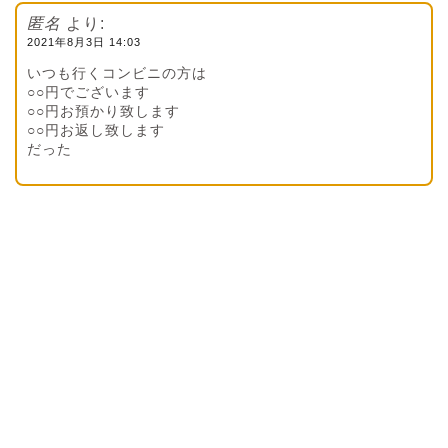
匿名
より:
2021年8月3日 14:03
いつも行くコンビニの方は
○○円でございます
○○円お預かり致します
○○円お返し致します
だった