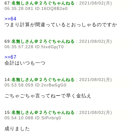
67:
名無しさん＠２ろぐちゃんねる
:
2021/08/02(月)
06:35:28.081 ID:16OQ8B2e0
>>64
つまり計算が間違っているとおっしゃるのですか
69:
名無しさん＠２ろぐちゃんねる
:
2021/08/02(月)
06:35:57.228 ID:5txdGpjT0
>>67
会計はいつも一つ
14:
名無しさん＠２ろぐちゃんねる
:
2021/08/02(月)
05:53:58.059 ID:2nrBw5gG0
ごちゃごちゃ言ってねーで早く金払え
15:
名無しさん＠２ろぐちゃんねる
:
2021/08/02(月)
05:54:10.088 ID:SiPirb/q0
成りました