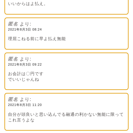
いいからはよ払え。
匿名
より:
2021年8月3日 08:24
理屈こねる前に早よ払え無能
匿名
より:
2021年8月3日 09:22
お会計は〇円です
でいいじゃんね
匿名
より:
2021年8月3日 11:20
自分が頭良いと思い込んでる融通の利かない無能に限って
これ言うよな