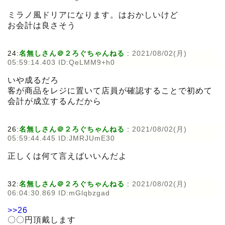
ミラノ風ドリアになります。はおかしいけど
お会計は良さそう
24:
名無しさん＠２ろぐちゃんねる
:
2021/08/02(月)
05:59:14.403 ID:QeLMM9+h0
いや成るだろ
客が商品をレジに置いて店員が確認することで初めて
会計が成立するんだから
26:
名無しさん＠２ろぐちゃんねる
:
2021/08/02(月)
05:59:44.445 ID:JMRJUmE30
正しくは何て言えばいいんだよ
32:
名無しさん＠２ろぐちゃんねる
:
2021/08/02(月)
06:04:30.869 ID:mGlqbzgad
>>26
〇〇円頂戴します