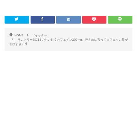
HOME
ツイッター
サントリーBOSSのおいしくカフェイン200mg、控えめに言ってカフェイン量が
やばすぎる件