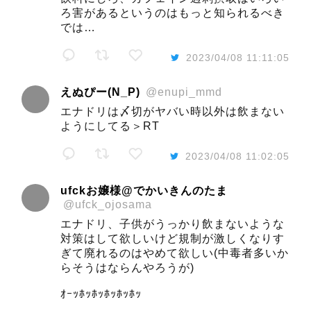
ろ害があるというのはもっと知られるべき
では…
2023/04/08 11:11:05
えぬぴー(N_P)
@enupi_mmd
エナドリは〆切がヤバい時以外は飲まない
ようにしてる＞RT
2023/04/08 11:02:05
ufckお嬢様@でかいきんのたま
@ufck_ojosama
エナドリ、子供がうっかり飲まないような
対策はして欲しいけど規制が激しくなりす
ぎて廃れるのはやめて欲しい(中毒者多いか
らそうはならんやろうが)
ｵｰｯﾎｯﾎｯﾎｯﾎｯﾎｯ