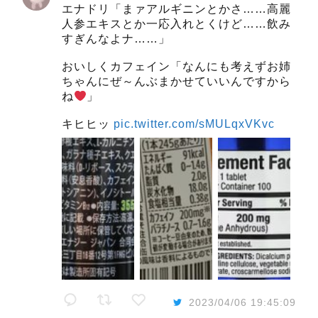
エナドリ「まァアルギニンとかさ……高麗
人参エキスとか一応入れとくけど……飲み
すぎんなよナ……」
おいしくカフェイン「なんにも考えずお姉
ちゃんにぜ～んぶまかせていいんですから
ね
」
キヒヒッ
pic.twitter.com/sMULqxVKvc
2023/04/06 19:45:09