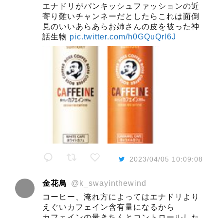
エナドリがパンキッシュファッションの近
寄り難いチャンネーだとしたらこれは面倒
見のいいあらあらお姉さんの皮を被った神
話生物
pic.twitter.com/h0GQuQrl6J
2023/04/05 10:09:08
金花鳥
@k_swayinthewind
コーヒー、淹れ方によってはエナドリより
えぐいカフェイン含有量になるから
カフェインの量きちんとコントロールした