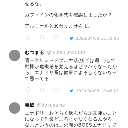
せるな。
カフィインの化学式を確認しましたか？
アルコールと変わりませんよ。
2023/04/08 10:53:06
むつまる
@mutsu_maru00
週一半年レッドブル生活(後半は週二)して
動悸が危機感を覚えるほどヤバくなったか
ら、エナドリ系は健康によろしくないなっ
て思ってる
2023/04/08 10:48:01
毒鮫
@dokusame
エナドリ、おそらく飲んだら尿意凄いこと
になって作業どころじゃなくなるんやろ
な…というのはこの間のBOSSエナドリで