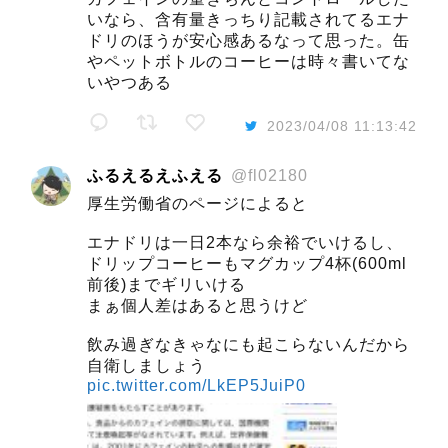
いなら、含有量きっちり記載されてるエナ
ドリのほうが安心感あるなって思った。缶
やペットボトルのコーヒーは時々書いてな
いやつある
2023/04/08 11:13:42
ふるえるえふえる
@fl02180
厚生労働省のページによると
エナドリは一日2本なら余裕でいけるし、
ドリップコーヒーもマグカップ4杯(600ml
前後)までギリいける
まぁ個人差はあると思うけど
飲み過ぎなきゃなにも起こらないんだから
自衛しましょう
pic.twitter.com/LkEP5JuiP0