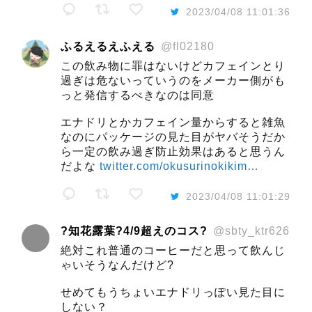
2023/04/08 11:01:36
ふるえるえふえる
@fl02180
この飲み物に罪はないけどカフェインとり
過ぎは危ないっていうのをメーカー側がも
っと発信するべきなのは同意
エナドリとかカフェイン量からすると雑魚
なのにパッケージの見た目がヤバそうだか
ら一定の飲み過ぎ防止効果はあると思うん
だよな
twitter.com/okusurinokikim…
2023/04/08 11:01:29
?知花露葉?4/9超えのコス?️
@sbty_ktr626
絶対これ普通のコーヒーだと思って飲んじ
ゃいそうなんだけど?
せめてもうちょいエナドリっぽい見た目に
しない？