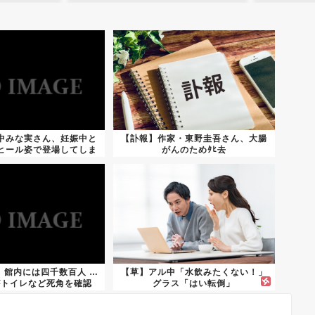
中みな実さん、妊娠中と
【訃報】作家・東野圭吾さん、大腸
ヒール姿で登場してしま
がんのためﾀﾋ去
う
、館内には四千数百人 …
【草】アル中「水飲みたくない！」
がトイレなど死角を確認
グラス「はい転倒」
し...