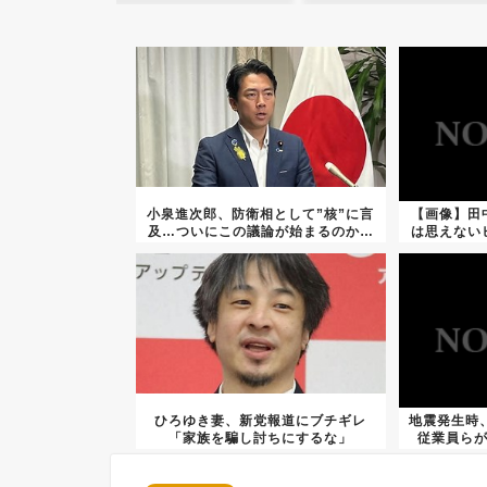
小泉進次郎、防衛相として”核”に言
【画像】田
及…ついにこの議論が始まるのか…
は思えない
ひろゆき妻、新党報道にブチギレ
地震発生時
「家族を騙し討ちにするな」
従業員ら