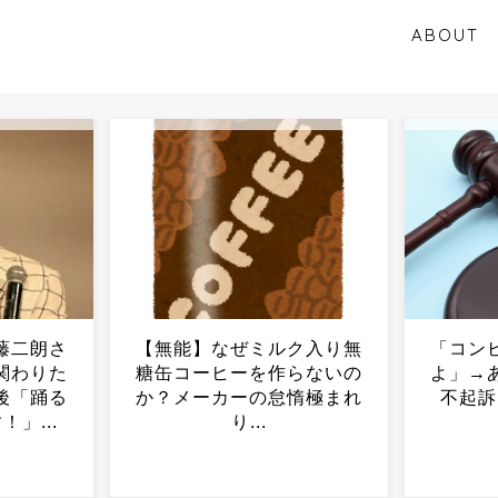
ABOUT
ク入り無
「コンビニ、馬鹿にすんな
普通は1
らないの
よ」→あのオーナー夫婦、
恋愛対
惰極まれ
不起訴ｗｗｗｗｗｗｗｗ
ｗ...