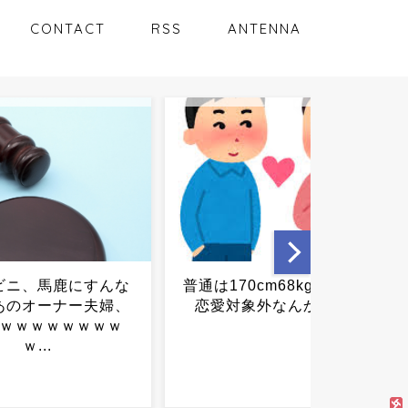
CONTACT
RSS
ANTENNA
70cm68kgの女って
辺野古事故、学校側にもガ
象外なんかな？...
サ入れ…告訴11人でガチ捜
査へ...