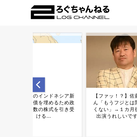
【ファッ！？】佐藤二朗さ
【無能】なぜミル
ん「もうフジとは関わりた
糖缶コーヒーを作
くない」→１カ月後「踊る
か？メーカーの怠
出演うれしいです！」...
り...