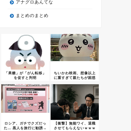
アナグロあんてな
まとめのまとめ
「果糖」が「がん転移」
ちいかわ映画、想像以上
を促すと判明
に重すぎて親たちが困惑
ｗｗｗ...
ロシア、ガチでクズだっ
【衝撃】無能ワイ、退職
た… 黒人を旅行に勧誘→
させてもらえないｗｗｗ