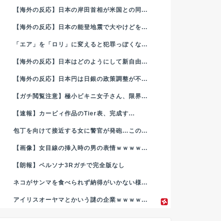
【海外の反応】日本の岸田首相が米国との同...
【海外の反応】日本の能登地震で大やけどを...
「エア」を「ロリ」に変えると犯罪っぽくな...
【海外の反応】日本はどのようにして新自由...
【海外の反応】日本円は日銀の政策調整が不...
【ガチ閲覧注意】極小ビキニ女子さん、限界...
【速報】カービィ作品のTier表、完成す...
包丁を向けて接近する女に警官が発砲…この...
【画像】女目線の挿入時の男の表情ｗｗｗｗ...
【朗報】ペルソナ3Rガチで完全版なし
ネコがサンマを食べられず納得がいかない様...
アイリスオーヤマとかいう謎の企業ｗｗｗｗ...