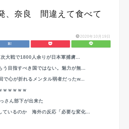
発、奈良 間違えて食べて
2020年10月19日
大戦で1800人余りが日本軍捕虜...
もう目指すべき国ではない。魅力が無...
で心が折れるメンタル弱者だったw...
ｗｗｗｗｗｗ
おっさん部下が出来た
ているのか 海外の反応「必要な変化...