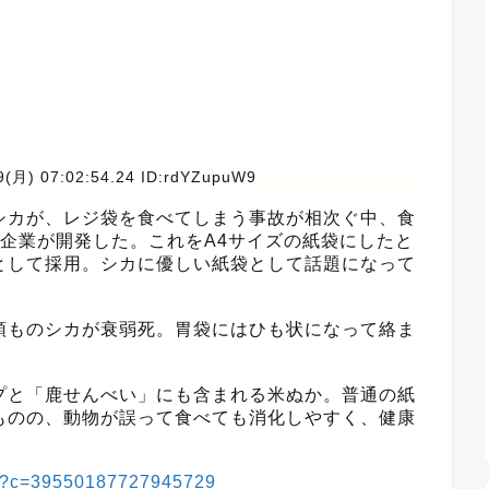
9(月) 07:02:54.24 ID:rdYZupuW9
シカが、レジ袋を食べてしまう事故が相次ぐ中、食
企業が開発した。これをA4サイズの紙袋にしたと
として採用。シカに優しい紙袋として話題になって
ものシカが衰弱死。胃袋にはひも状になって絡ま
。
と「鹿せんべい」にも含まれる米ぬか。普通の紙
ものの、動物が誤って食べても消化しやすく、健康
081?c=39550187727945729