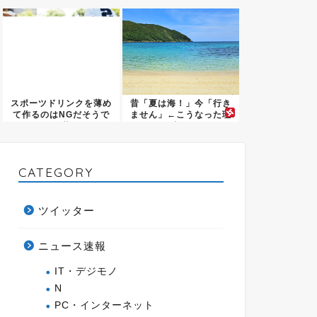
ロシ...
ｗｗ
スポーツドリンクを薄め
昔「夏は海！」今「行き
て作るのはNGだそうで
ません」←こうなった理
す 若...
由…
CATEGORY
ツイッター
ニュース速報
IT・デジモノ
N
PC・インターネット