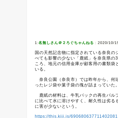
1:
名無しさん＠２ろぐちゃんねる
:
2020/10/1
国の天然記念物に指定されている奈良の
べても影響の少ない「鹿紙」を奈良県の3
ころ、地元の信用金庫が顧客用の書類袋
いる。
奈良公園（奈良市）では昨年から、何頭
ったレジ袋や菓子袋の塊が詰まっていた
鹿紙の材料は、牛乳パックの再生パルプ
に比べて水に溶けやすく、耐久性は劣る
に害が少ないという。
https://this.kiji.is/690680637711402