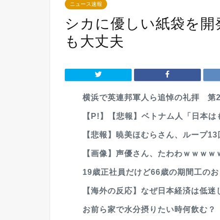
ニュース速報
シカに優しい紙袋を開
も大丈夫
横浜で英連邦軍人ら追悼の礼拝 第2次
【P!】【悲報】ベトナム人「日本は
【悲報】暁美ほむらさん、ループ13回
【画像】声優さん、たわわｗｗｗｗ
19歳正社員だけど66歳の期間工の
【海外の反応】なぜ日本経済は低迷し
お前ら家で水分摂りたい時何飲む？