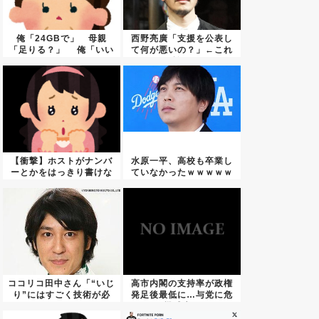
俺「24GBで」 母親
西野亮廣「支援を公表し
「足りる？」 俺「いい
て何が悪いの？」←これ
から...
正論？...
【衝撃】ホストがナンバ
水原一平、高校も卒業し
ーとかをはっきり書けな
ていなかったｗｗｗｗｗ
くなっ...
ｗｗｗ...
ココリコ田中さん「“いじ
高市内閣の支持率が政権
り”にはすごく技術が必
発足後最低に…与党に危
要」...
機感広...