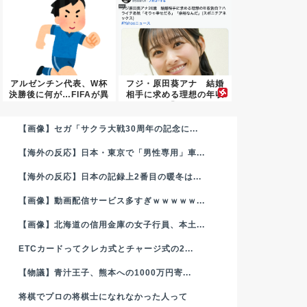
アルゼンチン代表、W杯
フジ・原田葵アナ 結婚
決勝後に何が…FIFAが異
相手に求める理想の年収
例...
「...
【画像】セガ「サクラ大戦30周年の記念に...
【海外の反応】日本・東京で「男性専用」車...
【海外の反応】日本の記録上2番目の暖冬は...
【画像】動画配信サービス多すぎｗｗｗｗｗ...
【画像】北海道の信用金庫の女子行員、本土...
ETCカードってクレカ式とチャージ式の2...
【物議】青汁王子、熊本への1000万円寄...
将棋でプロの将棋士になれなかった人って