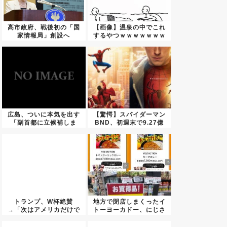
高市政府、戦後初の「国
【画像】温泉の中でこれ
家情報局」創設へ
するやつｗｗｗｗｗｗｗ
ｗｗｗ...
広島、ついに本気を出す
【驚愕】スパイダーマン
「副首都に立候補しま
BND、初週末で9.27億
す」
ド...
トランプ、W杯絶賛
地方で閉店しまくったイ
→「次はアメリカだけで
トーヨーカドー、にじさ
やる！」と...
んじカ...