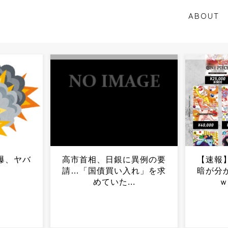
ABOUT
異例の要
【速報】麦わらの一味、明
【困惑
れ」を求
暗が分かれるｗｗｗｗｗｗ
←←←
.
ｗｗｗｗｗｗ...
ーティ