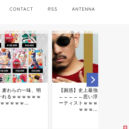
CONTACT
RSS
ANTENNA
】史上最強の一発屋
総務省、LINEヤフーに厳重
←←思い浮かんだア
注意→利用者識別情報を外
ストｗｗｗｗｗｗｗ
部に送信...
ｗｗｗ...