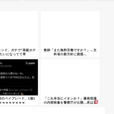
ランド、ガチで”高級ホテ
教師「また無料労働ですか？」→文
みたいになってて草
科省の新方針に困惑…
和のベイブレード、1個1
「これ本当にイオンか？」爆発現場
ｗｗｗｗｗｗｗｗ
の内部映像を警察庁が公開…床は瓦
礫ま...