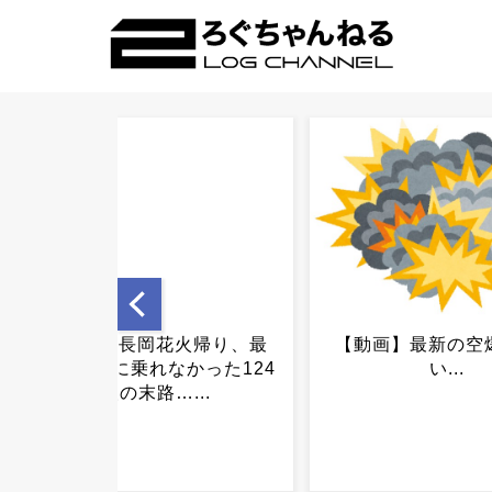
【動画】最新の空爆、ヤバ
高市首相、日銀に
い...
請…「国債買い入
めていた..