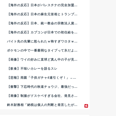
【海外の反応】日本がパレスチナの完全加盟...
【海外の反応】日本の麻生元首相とトランプ...
【海外の反応】日本、統一教会の宗教法人資...
【海外の反応】カプコンが日本での初任給を...
バイト先の先輩に怒られたｗ怖すぎワロタｗ...
ポケモンの中で一番最弱なタイプって氷だよ...
【画像】ワイの好みに直球ど真ん中の子が見...
【飲食】不味いカレーを語るスレ
【悲報】両親「子供ガチャ4連引くぞ！」→...
【衝撃】下忍時代の秋道チョウジ、最強だっ...
【画像】制服がドスケベすぎる会社、発見さ...
鈴木財務相「納税は個人の判断と発言したが...