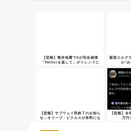
【悲報】熊本地震でXが完全崩壊
新型エルグ
「Twitterを返して」がトレンドに
ル”
【悲報】サブウェイ民終了のお知ら
【悲報】令
せ…オリーブ・ピクルスが有料にな
万円
って...