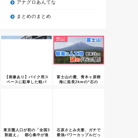
アナグロあんてな
まとめのまとめ
【画像あり】バイク用ス
富士山の麓、青木ヶ原樹
ペースに駐車した軽バ
海に延長2kmの“石の
ン、アル...
壁” ...
東京圏人口が初の「全国3
石原さとみ夫妻、ガチで
割超え」 都心集中が進
最強パワーカップルだっ