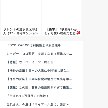
タレントの清水良太郎さ
【衝撃】『映画ちいか
ん（37）自宅マンション
わ』可愛い映画だと思っ
でﾀ...
て観に行...
「BYD RACCOは利便性より安全性を...
ジャガー ロゴ変更 女ぽくなる（画像あり...
【悲報】ウーバーイーツ、終わる
【海外の反応】日本の大阪に44年前に誕生...
【海外の反応】日本が特定の場所で観光を禁...
【悲報】この国、貧富の格差開きすぎて後進...
「生まれて1万日目」の年齢！
塩貝さん、今度は「ネイマール超え」発言ｗ...