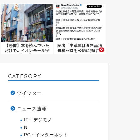
む一...
たｗｗ...
【恐怖】本を読んでいた
記者「中革連は食料品消
だけで…イオンモール宇
費税ゼロを公約に掲げて
城の「...
いたが...
CATEGORY
ツイッター
ニュース速報
IT・デジモノ
N
PC・インターネット