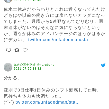
2021-07-29 18:43
俺水土休みだからわりとこれに近くなってんだけ
どもはや以前の働き方には戻れないカラダになっ
てしまった。月曜から5連勤なんてむりむり。週
末連休がないのはそんなに気にならないという
か、週なか休みのアドバンテージのほうがはるか
にデカい。 
twitter.com/unfadedman/sta
…
丸吉@三十路岬 @narubune
2021-07-29 18:32
分かる。

変則で3日仕事1日休みのシフト勤務してた時、
気持ちも体力も快調だった。

(*´-`) 
twitter.com/unfadedman/sta
…