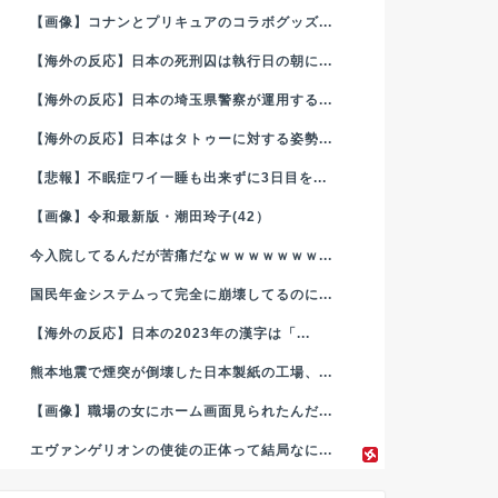
【画像】コナンとプリキュアのコラボグッズ...
【海外の反応】日本の死刑囚は執行日の朝に...
【海外の反応】日本の埼玉県警察が運用する...
【海外の反応】日本はタトゥーに対する姿勢...
【悲報】不眠症ワイ一睡も出来ずに3日目を...
【画像】令和最新版・潮田玲子(42）
今入院してるんだが苦痛だなｗｗｗｗｗｗｗ...
国民年金システムって完全に崩壊してるのに...
【海外の反応】日本の2023年の漢字は「...
熊本地震で煙突が倒壊した日本製紙の工場、...
【画像】職場の女にホーム画面見られたんだ...
エヴァンゲリオンの使徒の正体って結局なに...