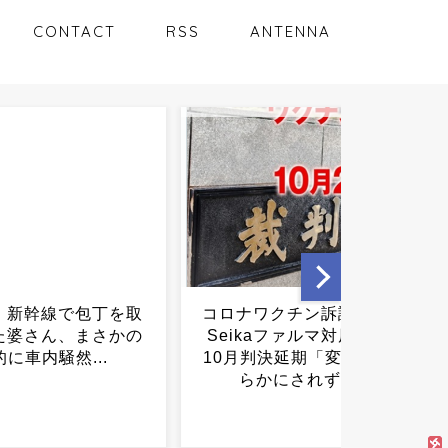
CONTACT
RSS
ANTENNA
ワクチン訴訟、Meiji
「1日30分睡眠」の有名人、
kaファルマ対原口氏は
FXで8桁損失…生活資金ま
判決延期「変更理由明
で危機にｗｗｗｗｗｗｗ...
かにされず」...