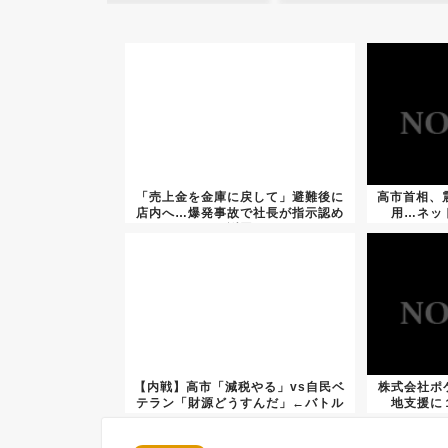
「売上金を金庫に戻して」避難後に
高市首相、
店内へ…爆発事故で社長が指示認め
用…ネッ
謝罪
【内戦】高市「減税やる」vs自民ベ
株式会社ポ
テラン「財源どうすんだ」←バトル
地支援に
開...