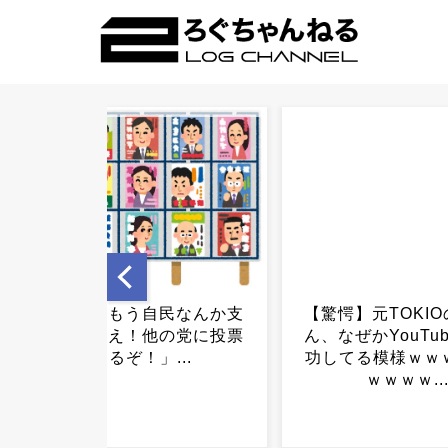
【驚愕】元TOKIOの山口さ
野球人口160万
ん、なぜかYouTubeで大成
人…NPBがまさ
功してる模様ｗｗｗｗｗｗ
ｗｗｗｗｗｗｗ
ｗｗｗｗ...