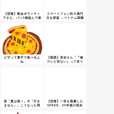
【悲報】教会ボランティ
スマートフォン約９億円
アさん、パン3個盗んで逮
分を窃盗 →ベトナム国籍
捕さ...
の男...
ピザって素手で食べるよ
【困惑】有吉さん「『俺
ね
テレビ見ない』って言う
奴おか...
昔「夏は海！」今「行き
【悲報】一世を風靡した
ません」←こうなった理
SPEED、25年後の現在
由…
が...