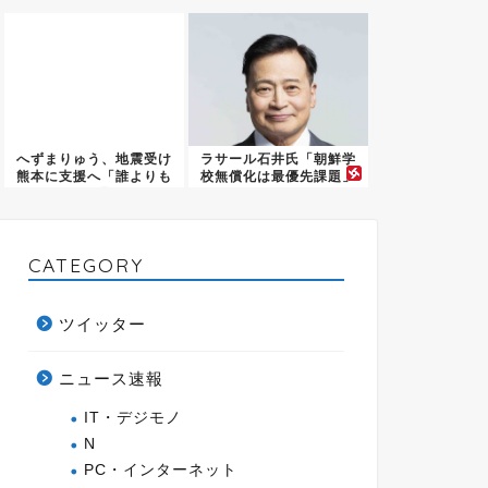
ん3...
ど...
へずまりゅう、地震受け
ラサール石井氏「朝鮮学
熊本に支援へ「誰よりも
校無償化は最優先課題」
早く駆...
CATEGORY
ツイッター
ニュース速報
IT・デジモノ
N
PC・インターネット