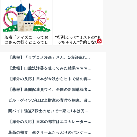
若者「ディズニーってお
"行列えっぐ"ミスドの“も
ばさんの行くところでし
っちゅりん”予約しない
ょ」←...
で...
【悲報】「ラブコメ漫画」さん、1億部売れ...
【悲報】口腔洗浄器を使ってみた結果ｗｗｗ...
【海外の反応】日本が今秋からヒトで歯の再...
【悲報】新聞配達員ワイ、全国の新聞購読者...
ビル・ゲイツがほぼ全財産の寄付を約束。貧...
闇バイト強盗Z戦士のせいで一家に1本は刀...
【海外の反応】日本の都市はエスカレーター...
最高の朝食！生クリームたっぷりのパンケー...