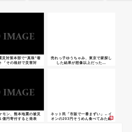
震災対策本部で“真珠”着
売れっ子ゆうちゃみ、東京で家探し
ト「その格好で災害対
した結果が想像以上だった…
応？」
ケモン、熊本地震の被災
ネット民「市販で一番まずい」←イ
１億円寄付すると発表
オンの203円そうめん食べてみた結
果...