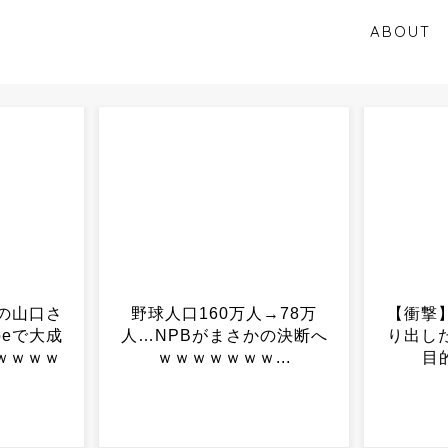
ABOUT
人→78万
【衝撃】新幹線で包丁を取
コロナ
かの決断へ
り出した婆さん、まさかの
Sei
...
目的に車内騒然...
10月
ら