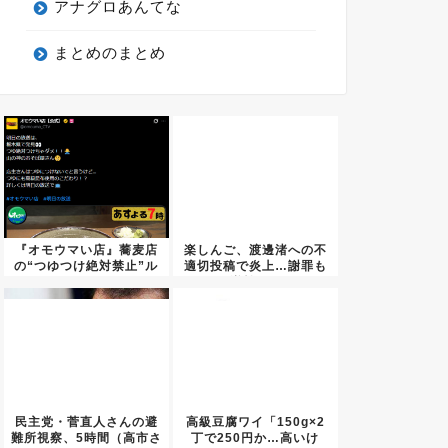
アナグロあんてな
まとめのまとめ
『オモウマい店』蕎麦店
楽しんご、渡邊渚への不
の“つゆつけ絶対禁止”ル
適切投稿で炎上…謝罪も
ール...
逆効果...
民主党・菅直人さんの避
高級豆腐ワイ「150g×2
難所視察、5時間（高市さ
丁で250円か…高いけ