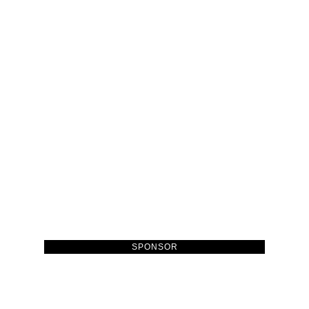
SPONSOR