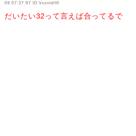
09:07:37.97 ID:Vxzntd/l0
だいたい32って言えば合ってるで