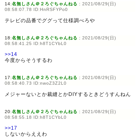
14:
名無しさん＠２ろぐちゃんねる
:
2021/08/29(日)
08:58:07.78 ID:HnRSFYPo0
テレビの品番でググって仕様調べろや
18:
名無しさん＠２ろぐちゃんねる
:
2021/08/29(日)
08:58:41.25 ID:h8T1CYbL0
>>14
今度からそうするわ
17:
名無しさん＠２ろぐちゃんねる
:
2021/08/29(日)
08:58:40.73 ID:nwoZ3Z2L0
メジャーないとか裁縫とかDIYするときどうすんねん
20:
名無しさん＠２ろぐちゃんねる
:
2021/08/29(日)
08:58:55.18 ID:h8T1CYbL0
>>17
しないからええわ