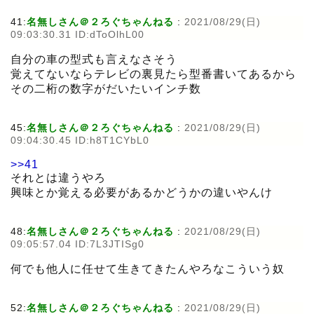
41:
名無しさん＠２ろぐちゃんねる
:
2021/08/29(日)
09:03:30.31 ID:dToOlhL00
自分の車の型式も言えなさそう
覚えてないならテレビの裏見たら型番書いてあるから
その二桁の数字がだいたいインチ数
45:
名無しさん＠２ろぐちゃんねる
:
2021/08/29(日)
09:04:30.45 ID:h8T1CYbL0
>>41
それとは違うやろ
興味とか覚える必要があるかどうかの違いやんけ
48:
名無しさん＠２ろぐちゃんねる
:
2021/08/29(日)
09:05:57.04 ID:7L3JTISg0
何でも他人に任せて生きてきたんやろなこういう奴
52:
名無しさん＠２ろぐちゃんねる
:
2021/08/29(日)