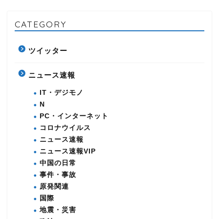
CATEGORY
ツイッター
ニュース速報
IT・デジモノ
N
PC・インターネット
コロナウイルス
ニュース速報
ニュース速報VIP
中国の日常
事件・事故
原発関連
国際
地震・災害