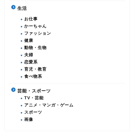
生活
お仕事
かーちゃん
ファッション
健康
動物・生物
夫婦
恋愛系
育児・教育
食べ物系
芸能・スポーツ
TV・芸能
アニメ・マンガ・ゲーム
スポーツ
画像