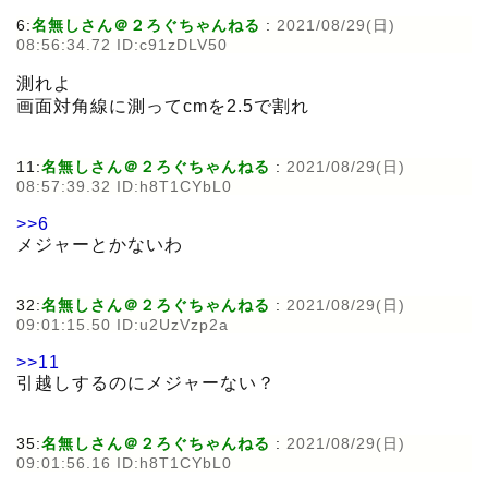
6:
名無しさん＠２ろぐちゃんねる
:
2021/08/29(日)
08:56:34.72 ID:c91zDLV50
測れよ
画面対角線に測ってcmを2.5で割れ
11:
名無しさん＠２ろぐちゃんねる
:
2021/08/29(日)
08:57:39.32 ID:h8T1CYbL0
>>6
メジャーとかないわ
32:
名無しさん＠２ろぐちゃんねる
:
2021/08/29(日)
09:01:15.50 ID:u2UzVzp2a
>>11
引越しするのにメジャーない？
35:
名無しさん＠２ろぐちゃんねる
:
2021/08/29(日)
09:01:56.16 ID:h8T1CYbL0