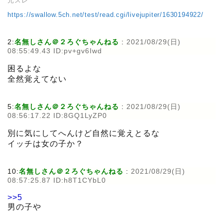
元スレ
https://swallow.5ch.net/test/read.cgi/livejupiter/1630194922/
2:
名無しさん＠２ろぐちゃんねる
:
2021/08/29(日)
08:55:49.43 ID:pv+gv6Iwd
困るよな
全然覚えてない
5:
名無しさん＠２ろぐちゃんねる
:
2021/08/29(日)
08:56:17.22 ID:8GQ1LyZP0
別に気にしてへんけど自然に覚えとるな
イッチは女の子か？
10:
名無しさん＠２ろぐちゃんねる
:
2021/08/29(日)
08:57:25.87 ID:h8T1CYbL0
>>5
男の子や