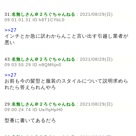
31:
名無しさん＠２ろぐちゃんねる
:
2021/08/29(日)
09:01:01.31 ID:h8T1CYbL0
>>27
インチとか急に訳わからんこと言い出す引越し業者が
悪い
43:
名無しさん＠２ろぐちゃんねる
:
2021/08/29(日)
09:03:55.29 ID:n8QMfijn0
>>27
お前も今の髪型と服装のスタイルについて説明求めら
れたら答えられんやろ
29:
名無しさん＠２ろぐちゃんねる
:
2021/08/29(日)
09:00:24.74 ID:Ue/fqHpH0
型番に書いてあるだろ