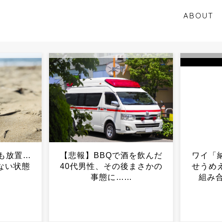
ABOUT
を飲んだ
ワイ「納豆と卵の組み合わ
辺野古報
まさかの
せうめえ」うざい奴「その
に厳重抗
.
組み合わせNGやで」...