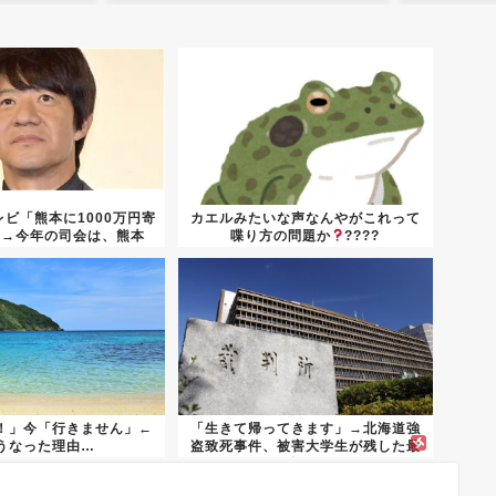
ビ「熊本に1000万円寄
カエルみたいな声なんやがこれって
」→今年の司会は、熊本
喋り方の問題か
????
県...
！」今「行きません」←
「生きて帰ってきます」→北海道強
うなった理由…
盗致死事件、被害大学生が残した最
後の...