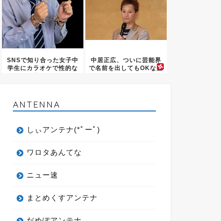
SNSで知り合った女子中
中居正広、ついに芸能界
学生にカラオケで性的な
で名前を出してもOKな空
暴行...
気に...
ANTENNA
しぃアンテナ(*ﾟーﾟ)
ワロタあんてな
ニュー速
まとめくすアンテナ
だめぽアンテナ