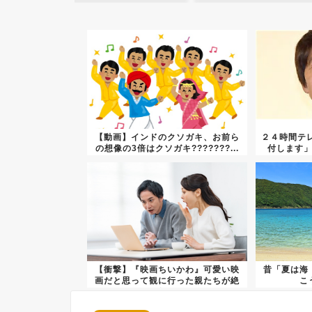
【動画】インドのクソガキ、お前ら
２４時間テレ
の想像の3倍はクソガキ???????...
付します
【衝撃】『映画ちいかわ』可愛い映
昔「夏は海
画だと思って観に行った親たちが絶
こ
句…