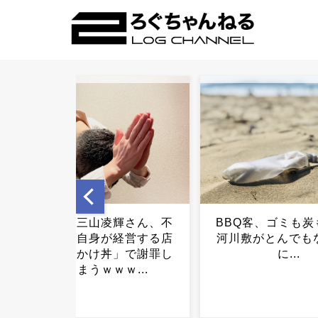
BBQ客、ゴミも炭も放置…
【悲報】BBQで酒
河川敷がとんでもない状態
40代男性、その後
に...
事態に…..