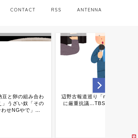
CONTACT
RSS
ANTENNA
道巡り「news23」
高市「２年後、私が責任を
議…TBSが対応...
持って戻す」党内「その頃
まだ首相のつもり？」...