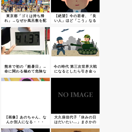
東京都「ゴミは持ち帰
【絶望】今の若者、「良
れ」→なぜか風呂敷を配
い人」ほど「こう」なる
り始める...
らしい...
熊本で初の「酷暑日」→
今の時代 第三次世界大戦
命に関わる極めて危険な
になるとしたら引き金っ
暑さ
て何...
【画像】あのちゃん、な
大久保佳代子「休みの日
んか別人になる・・・
はだいたい…」まさかの
習慣を...