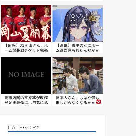
け」←...
投票す...
【困惑】J1岡山さん、ホ
【画像】職場の女にホー
ーム開幕戦チケット完売
ム画面見られたんだがｗ
を発...
ｗｗｗ...
高市内閣の支持率が政権
日本人さん、もはや何も
発足後最低に…与党に危
欲しがらなくなるｗｗｗ
機感広...
ｗｗｗ...
CATEGORY