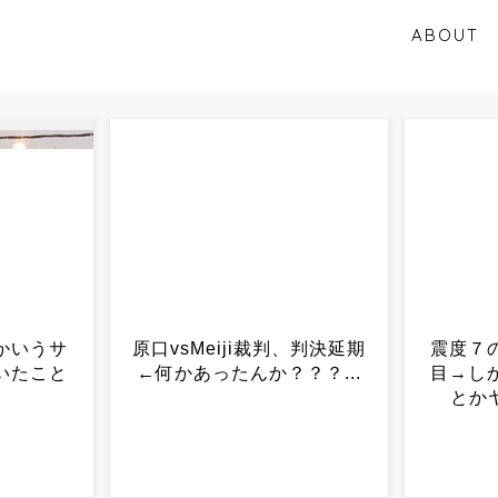
ABOUT
判、判決延期
震度７の地震、これで８回
日本
？？...
目→しかも熊本だけで３回
亡…重
とかヤバすぎやろ…...