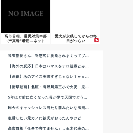
高市首相、震災対策本部
愛犬が永眠してからの毎
で“真珠”着用…ネット
日がつらい
「その...
巡査部長さん、迷惑客に挑発されまくってブ...
【海外の反応】日本はハマスをテロ組織とみ...
【画像】あのアイス美味すぎじゃない？ｗｗ...
【衝撃動画】北区・滝野川第三小で火災 児...
5年ほど前に亡くなった母が夢で天国でどう...
昨今のキャッシュレス当たり前みたいな風潮...
復縁したい元カノに彼氏がおったんやけど
高市首相「仕事で寝てません」→玉木代表の...