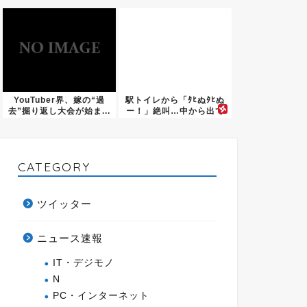
らず開...
YouTuber界、嫁の“過
駅トイレから「ﾀﾋぬﾀﾋぬ
去”掘り返し大会が始ま...
ー！」絶叫…中から出て
き...
CATEGORY
ツイッター
ニュース速報
IT・デジモノ
N
PC・インターネット