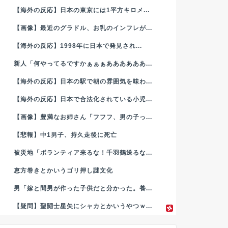
【海外の反応】日本の東京には1平方キロメ...
【画像】最近のグラドル、お乳のインフレが...
【海外の反応】1998年に日本で発見され...
新人「何やってるですかぁぁぁああああああ...
【海外の反応】日本の駅で朝の雰囲気を味わ...
【海外の反応】日本で合法化されている小児...
【画像】豊満なお姉さん「フフフ、男の子っ...
【悲報】中1男子、持久走後に死亡
被災地「ボランティア来るな！千羽鶴送るな...
恵方巻きとかいうゴリ押し謎文化
男「嫁と間男が作った子供だと分かった。養...
【疑問】聖闘士星矢にシャカとかいうやつｗ...