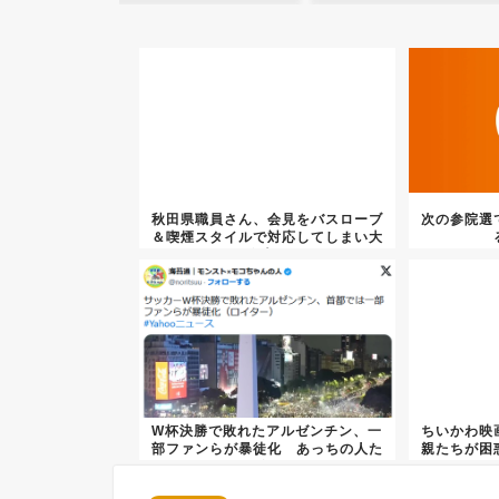
秋田県職員さん、会見をバスローブ
次の参院選
＆喫煙スタイルで対応してしまい大
炎上...
W杯決勝で敗れたアルゼンチン、一
ちいかわ映
部ファンらが暴徒化 あっちの人た
親たちが困
ち毎...