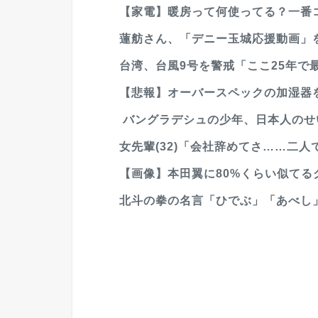
【家電】暖房って何使ってる？一番
蓮舫さん、「デニー玉城応援動画」を
台湾、台風9号を警戒「ここ25年で最
【悲報】オーバースペックの加湿器を
バングラデシュの少年、日本人のせい
女先輩(32)「会社辞めてさ……二人
【画像】本田翼に80%くらい似てる
北斗の拳の名言「ひでぶ」「あべし