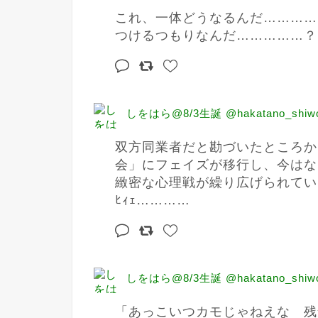
これ、一体どうなるんだ…………
つけるつもりなんだ……………？
しをはら@8/3生誕 @hakatano_shiw
双方同業者だと勘づいたところか
会」にフェイズが移行し、今はな
緻密な心理戦が繰り広げられてい
ﾋｨｪ…………
しをはら@8/3生誕 @hakatano_shiw
「あっこいつカモじゃねえな　残