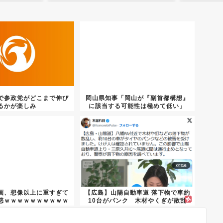
で参政党がどこまで伸び
岡山県知事「岡山が『副首都構想』
るかが楽しみ
に該当する可能性は極めて低い」
画、想像以上に重すぎて
【広島】山陽自動車道 落下物で車約
惑ｗｗｗｗｗｗｗｗｗｗ
10台がパンク 木材やくぎが散乱