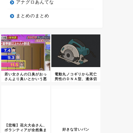
アナグロあんてな
まとめのまとめ
若い女さんの口臭がおっ
電動丸ノコギリから死亡
さんより臭いとかいう悪
男性のＤＮＡ型、遺体切
質なデ...
断後に...
【悲報】花火大会さん、
好きな甘いパン
ボランティアが全然集ま