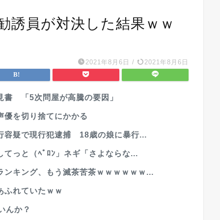
勧誘員が対決した結果ｗｗ
2021年8月6日
/
2021年8月6日
見書 「5次問屋が高騰の要因」
声優を切り捨てにかかる
容疑で現行犯逮捕 18歳の娘に暴行...
っと（ﾍﾟﾛﾝ」ネギ「さよならな...
ンキング、もう滅茶苦茶ｗｗｗｗｗｗ...
あふれていたｗｗ
いんか？