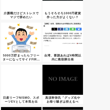
介護職だけどストレスで
もうそろそろ1000円硬貨
マジで辞めたい
作った方がよくない？
5000万貯まったらフリー
台湾、要請あれば4時間以
ターになってサイドFIR...
内に救助隊出発
日産リーフNISMO、スポ
高須幹弥氏「グッズ化や
ーツEVとして本気を出
お祭り騒ぎは控えるべ
し...
き」みい...