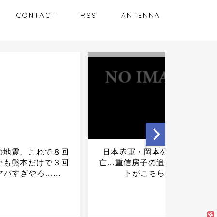
CONTACT
RSS
ANTENNA
赤軍・岡本公三がﾀﾋ
陸上自衛隊「異性関係、性
信房子の追悼コメン
的嗜好、体型も調べます」
トがこちら...
←これｗｗｗｗｗｗｗｗｗ
ｗ...