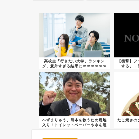
高校生「行きたい大学」ランキン
【衝撃】フ
グ、意外すぎる結果にｗｗｗｗｗｗ
する」→
ｗ
へずまりゅう、熊本を救うため現地
たこ焼きの
入り！トイレットペーパーや水を運
び地...