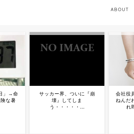
ABOUT
いに『崩
会社役員「元カノ頃すしか
【画像
ま
ねんだわ」→知人にチクら
鍛えた
..
れ即逮捕ｗｗｗ...
機会がな