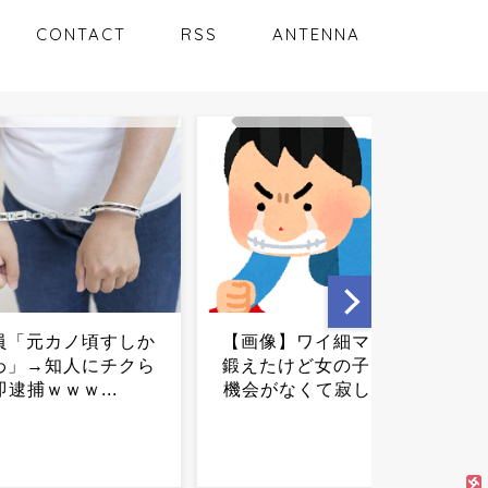
CONTACT
RSS
ANTENNA
】ワイ細マッチョ、
【衝撃】フーシ派「次はこ
けど女の子に見せる
こを封鎖する」→日本に致
くて寂しい……...
命傷の可能性...