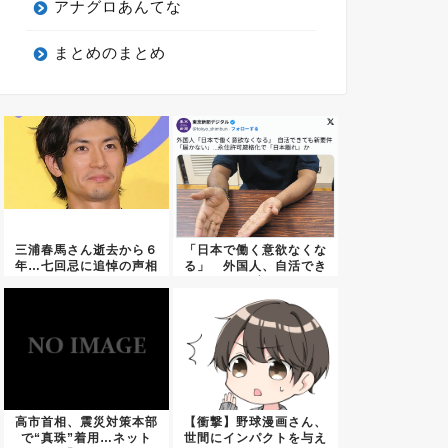
アナグロあんてな
まとめのまとめ
三浦春馬さん逝去から６
「日本で働く意欲なくな
年…七回忌に追悼の声相
る」 外国人、自活でき
次ぐ
ても新...
高市首相、震災対策本部
【衝撃】野球漫画さん、
で“真珠”着用…ネット
世間にインパクトを与え