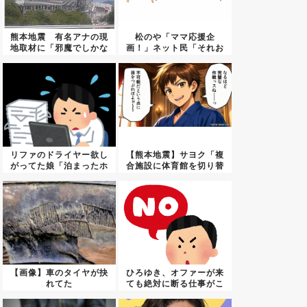
熊本地震 有名アナの現
松のや「ママ応援企
地取材に「邪魔でしかな
画！」ネット民「それお
い」の...
かしくね？...
リファのドライヤー欲し
【熊本地震】サヨク「複
がってた娘「泊まったホ
合施設に体育館を切り替
テルの...
えれば...
【画像】車のタイヤが抉
ひろゆき、オファーが来
れてた
ても絶対に断る仕事がこ
ちらｗ...