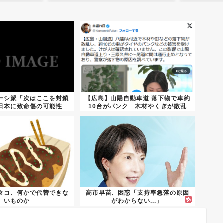
ーシ派「次はここを封鎖
【広島】山陽自動車道 落下物で車約
日本に致命傷の可能性
10台がパンク 木材やくぎが散乱
タコ、何かで代替できな
高市早苗、困惑「支持率急落の原因
いものか
がわからない...」