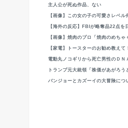
主人公が死ぬ作品、ない
【画像】この女の子の可愛さレベル
【海外の反応】FBIが略奪品22点を
【画像】焼肉のプロ「焼肉のめちゃ
【家電】トースターのお勧め教えて！
電動丸ノコギリから死亡男性のＤＮＡ
トランプ元大統領「株価があがろうと
バンジョーとカズーイの大冒険につ