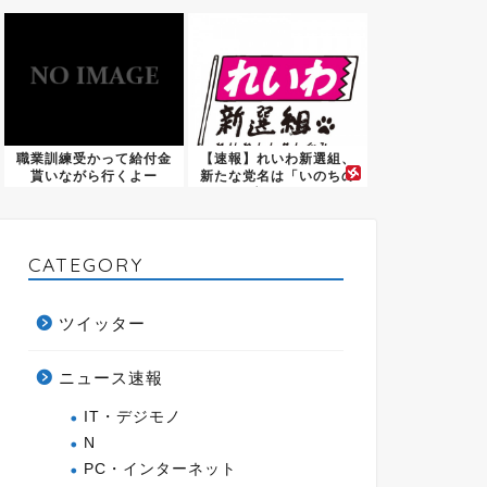
「その...
るよう...
職業訓練受かって給付金
【速報】れいわ新選組、
貰いながら行くよー
新たな党名は「いのちの
党」 ...
CATEGORY
ツイッター
ニュース速報
IT・デジモノ
N
PC・インターネット