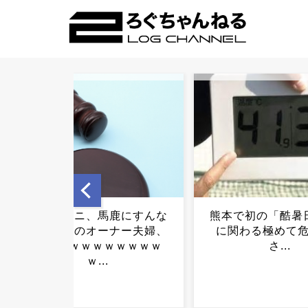
熊本で初の「酷暑日」→命
サッカー界、つ
に関わる極めて危険な暑
壊』してし
さ...
う・・・・・.