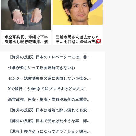
米空軍兵長、沖縄で下半
三浦春馬さん逝去から６
身露出し現行犯逮捕…酒
年…七回忌に追悼の声相
に酔っ...
次ぐ
【海外の反応】日本のエレベーターには、非...
仕事が楽しいって感覚理解できないわ
センター試験受験生の為に失敗しない小技を...
Xで飯行こうdmきて私ブスですけど大丈夫...
高市政権、円安・株安・支持率急落の三重苦...
【海外の反応】日本は道端で酔い潰れても安...
【海外の反応】日本で見かけた小さな車 海...
【悲報】轢きそうになってクラクション鳴ら...