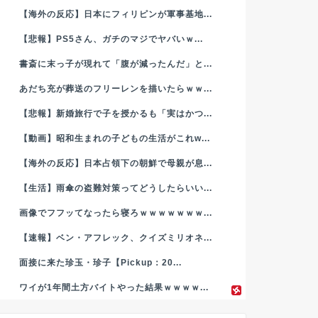
【海外の反応】日本にフィリピンが軍事基地...
【悲報】PS5さん、ガチのマジでヤバいｗ...
書斎に末っ子が現れて「腹が減ったんだ」と...
あだち充が葬送のフリーレンを描いたらｗｗ...
【悲報】新婚旅行で子を授かるも「実はかつ...
【動画】昭和生まれの子どもの生活がこれw...
【海外の反応】日本占領下の朝鮮で母親が息...
【生活】雨傘の盗難対策ってどうしたらいい...
画像でフフッてなったら寝ろｗｗｗｗｗｗｗ...
【速報】ベン・アフレック、クイズミリオネ...
面接に来た珍玉・珍子【Pickup：20...
ワイが1年間土方バイトやった結果ｗｗｗｗ...