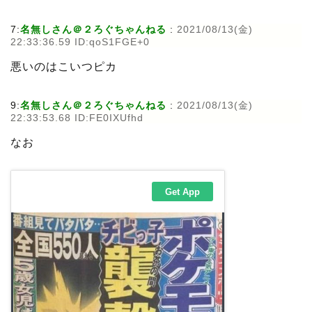
7:
名無しさん＠２ろぐちゃんねる
:
2021/08/13(金)
22:33:36.59 ID:qoS1FGE+0
悪いのはこいつピカ
9:
名無しさん＠２ろぐちゃんねる
:
2021/08/13(金)
22:33:53.68 ID:FE0IXUfhd
なお