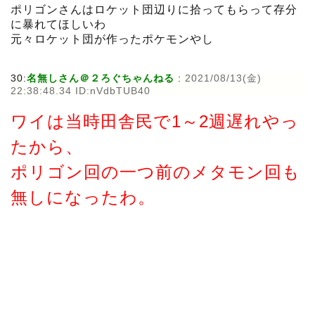
ポリゴンさんはロケット団辺りに拾ってもらって存分
に暴れてほしいわ
元々ロケット団が作ったポケモンやし
30:
名無しさん＠２ろぐちゃんねる
:
2021/08/13(金)
22:38:48.34 ID:nVdbTUB40
ワイは当時田舎民で1～2週遅れやっ
たから、
ポリゴン回の一つ前のメタモン回も
無しになったわ。