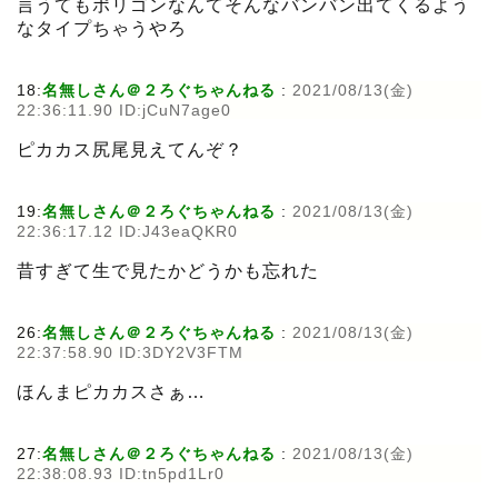
言うてもポリゴンなんてそんなバンバン出てくるよう
なタイプちゃうやろ
18:
名無しさん＠２ろぐちゃんねる
:
2021/08/13(金)
22:36:11.90 ID:jCuN7age0
ピカカス尻尾見えてんぞ？
19:
名無しさん＠２ろぐちゃんねる
:
2021/08/13(金)
22:36:17.12 ID:J43eaQKR0
昔すぎて生で見たかどうかも忘れた
26:
名無しさん＠２ろぐちゃんねる
:
2021/08/13(金)
22:37:58.90 ID:3DY2V3FTM
ほんまピカカスさぁ…
27:
名無しさん＠２ろぐちゃんねる
:
2021/08/13(金)
22:38:08.93 ID:tn5pd1Lr0