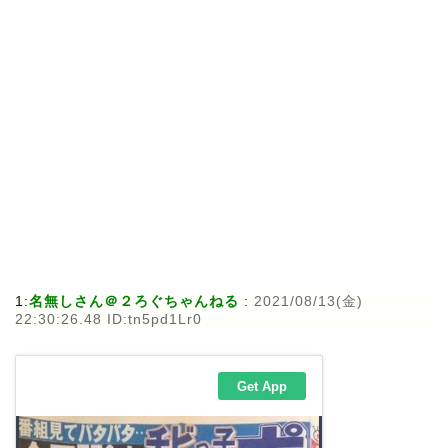
1:
名無しさん＠２ろぐちゃんねる
:
2021/08/13(金)
22:30:26.48 ID:tn5pd1Lr0