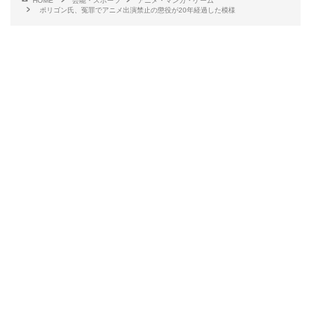
HOME
芸能・スポーツ
アニメ・マンガ・ゲーム
ポリゴン氏、冤罪でアニメ出演禁止の懲役が20年経過した模様