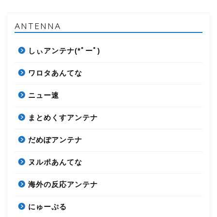
ANTENNA
しぃアンテナ(*ﾟーﾟ)
ワロタあんてな
ニュー速
まとめくすアンテナ
だめぽアンテナ
ヌルポあんてな
海外の反応アンテナ
にゅーぷる