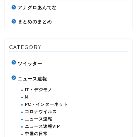
アナグロあんてな
まとめのまとめ
CATEGORY
ツイッター
ニュース速報
IT・デジモノ
N
PC・インターネット
コロナウイルス
ニュース速報
ニュース速報VIP
中国の日常