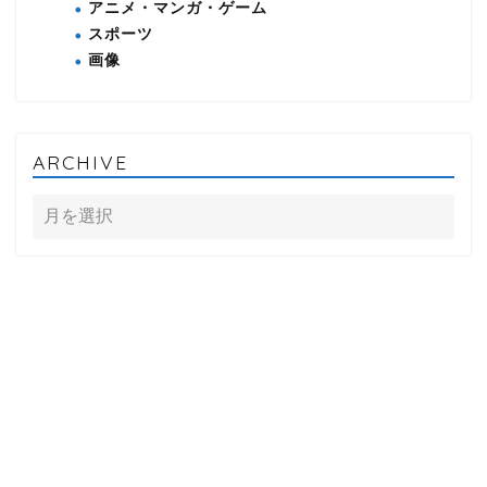
アニメ・マンガ・ゲーム
スポーツ
画像
ARCHIVE