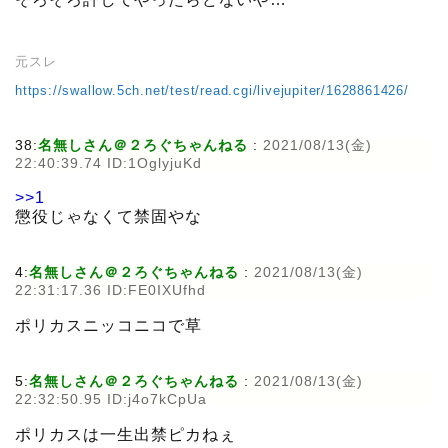
元スレ
https://swallow.5ch.net/test/read.cgi/livejupiter/1628861426/
38:
名無しさん＠２ろぐちゃんねる
:
2021/08/13(金)
22:40:39.74 ID:1OglyjuKd
>>1
懲役じゃなくて禁固やな
4:
名無しさん＠２ろぐちゃんねる
:
2021/08/13(金)
22:31:17.36 ID:FE0IXUfhd
ポリカスニッコニコで草
5:
名無しさん＠２ろぐちゃんねる
:
2021/08/13(金)
22:32:50.95 ID:j4o7kCpUa
ポリカスは一生出禁ピカねぇ