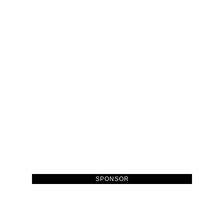
SPONSOR