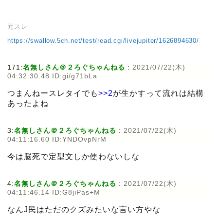
元スレ
https://swallow.5ch.net/test/read.cgi/livejupiter/1626894630/
171:
名無しさん＠２ろぐちゃんねる
:
2021/07/22(木)
04:32:30.48 ID:gi/g71bLa
つまんねースレタイでも
>>2
が生かすって流れは結構
あったよね
3:
名無しさん＠２ろぐちゃんねる
:
2021/07/22(木)
04:11:16.60 ID:YNDOvpNrM
今は脳死で定型文しか使わないしな
4:
名無しさん＠２ろぐちゃんねる
:
2021/07/22(木)
04:11:46.14 ID:G8jiPas+M
なんJ民はただのクズみたいな言い方やな