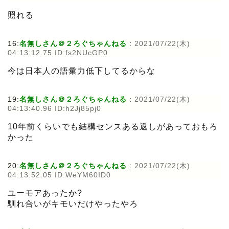
照れる
16:
名無しさん＠２ろぐちゃんねる
:
2021/07/22(木)
04:13:12.75 ID:fs2NUcGP0
今は日本人の語彙力低下してるからな
19:
名無しさん＠２ろぐちゃんねる
:
2021/07/22(木)
04:13:40.96 ID:h2Jj85pj0
10年前くらいでも結構センスある返しがあっておもろ
かった
20:
名無しさん＠２ろぐちゃんねる
:
2021/07/22(木)
04:13:52.05 ID:WeYM60ID0
ユーモアあったか?
馴れ合いがキモいだけやったやろ