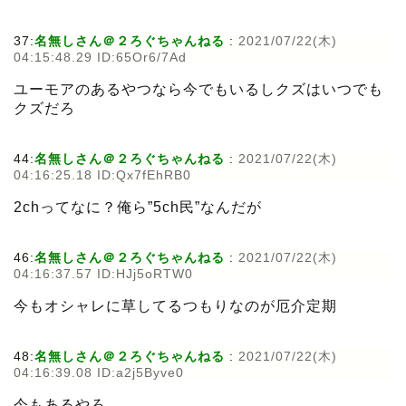
37:
名無しさん＠２ろぐちゃんねる
:
2021/07/22(木)
04:15:48.29 ID:65Or6/7Ad
ユーモアのあるやつなら今でもいるしクズはいつでも
クズだろ
44:
名無しさん＠２ろぐちゃんねる
:
2021/07/22(木)
04:16:25.18 ID:Qx7fEhRB0
2chってなに？俺ら”5ch民”なんだが
46:
名無しさん＠２ろぐちゃんねる
:
2021/07/22(木)
04:16:37.57 ID:HJj5oRTW0
今もオシャレに草してるつもりなのが厄介定期
48:
名無しさん＠２ろぐちゃんねる
:
2021/07/22(木)
04:16:39.08 ID:a2j5Byve0
今もあるやろ