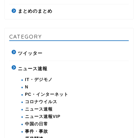
まとめのまとめ
CATEGORY
ツイッター
ニュース速報
IT・デジモノ
N
PC・インターネット
コロナウイルス
ニュース速報
ニュース速報VIP
中国の日常
事件・事故