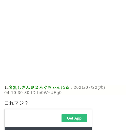
1:
名無しさん＠２ろぐちゃんねる
:
2021/07/22(木)
04:10:30.30 ID:Ie0W+UEg0
これマジ？