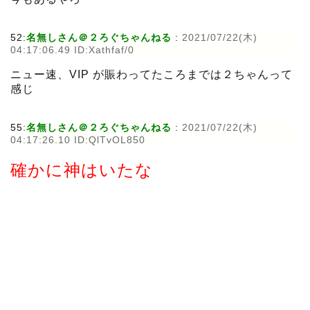
52:
名無しさん＠２ろぐちゃんねる
:
2021/07/22(木)
04:17:06.49 ID:Xathfaf/0
ニュー速、VIP が賑わってたころまでは２ちゃんって
感じ
55:
名無しさん＠２ろぐちゃんねる
:
2021/07/22(木)
04:17:26.10 ID:QlTvOL850
確かに神はいたな