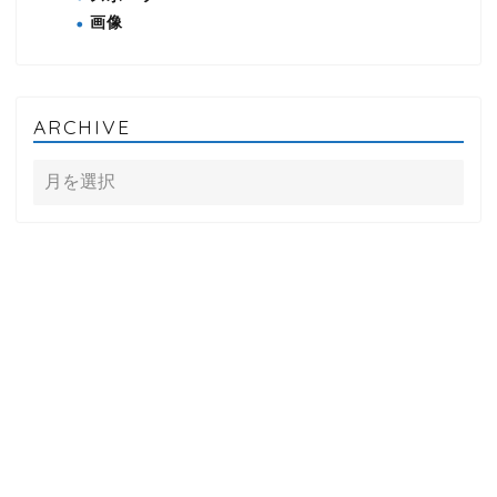
画像
ARCHIVE