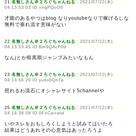
21:
名無しさん＠２ろぐちゃんねる
:
2021/07/22(木)
04:13:53.03 ID:irngPQoO0
才能のあるやつはblog なりyoutubeなりで稼げるしな
無料で垂れ流す意味がない
22:
名無しさん＠２ろぐちゃんねる
:
2021/07/22(木)
04:13:53.45 ID:Bm9QAcP0d
なんjとか暗黒期ジャンプみたいなもん
23:
名無しさん＠２ろぐちゃんねる
:
2021/07/22(木)
04:13:56.20 ID:yusobQn7a
照れるわ流石にオシャレサイト5channelや
25:
名無しさん＠２ろぐちゃんねる
:
2021/07/22(木)
04:14:38.08 ID:0FnCw+wtd
いやスレをおもしろくしようと試みてはいたろ
結果はどうあれその心意気はあったろうよ