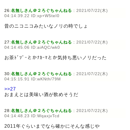
26:
名無しさん＠２ろぐちゃんねる
:
2021/07/22(木)
04:14:39.22 ID:xp+W5teI0
昔のニコニコみたいなノリの時でしょ
27:
名無しさん＠２ろぐちゃんねる
:
2021/07/22(木)
04:14:45.06 ID:aiAQC/wk0
お茶ﾄﾞｿﾞｰとかﾅｶｰﾏとか気持ち悪いノリだった
30:
名無しさん＠２ろぐちゃんねる
:
2021/07/22(木)
04:15:15.91 ID:wKNth/79M
>>27
おまえとは美味い酒が飲めそうだ
28:
名無しさん＠２ろぐちゃんねる
:
2021/07/22(木)
04:14:48.23 ID:WqaxjvTcd
2011年ぐらいまでなら確かにそんな感じや