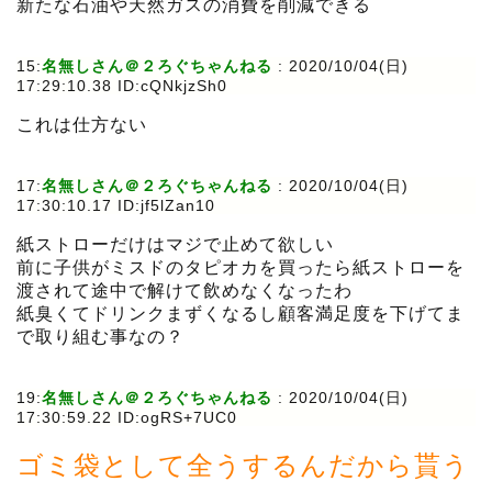
新たな石油や天然ガスの消費を削減できる
15:
名無しさん＠２ろぐちゃんねる
:
2020/10/04(日)
17:29:10.38 ID:cQNkjzSh0
これは仕方ない
17:
名無しさん＠２ろぐちゃんねる
:
2020/10/04(日)
17:30:10.17 ID:jf5lZan10
紙ストローだけはマジで止めて欲しい
前に子供がミスドのタピオカを買ったら紙ストローを
渡されて途中で解けて飲めなくなったわ
紙臭くてドリンクまずくなるし顧客満足度を下げてま
で取り組む事なの？
19:
名無しさん＠２ろぐちゃんねる
:
2020/10/04(日)
17:30:59.22 ID:ogRS+7UC0
ゴミ袋として全うするんだから貰う