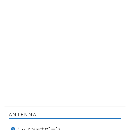
ANTENNA
しぃアンテナ(*ﾟーﾟ)