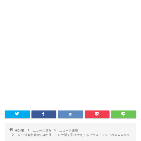
HOME
ニュース速報
ニュース速報
レジ袋有料化から3か月…コロナ禍で実は増えてるプラスチックごみｗｗｗｗｗ