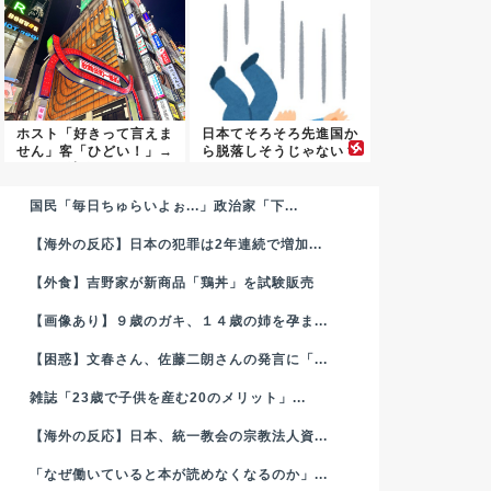
ホスト「好きって言えま
日本てそろそろ先進国か
せん」客「ひどい！」→
ら脱落しそうじゃない？
法改正...
国民「毎日ちゅらいよぉ...」政治家「下...
【海外の反応】日本の犯罪は2年連続で増加...
【外食】吉野家が新商品「鶏丼」を試験販売
【画像あり】９歳のガキ、１４歳の姉を孕ま...
【困惑】文春さん、佐藤二朗さんの発言に「...
雑誌「23歳で子供を産む20のメリット」...
【海外の反応】日本、統一教会の宗教法人資...
「なぜ働いていると本が読めなくなるのか」...