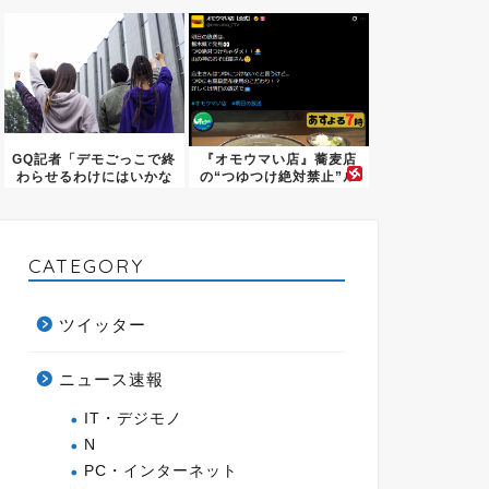
水の都...
GQ記者「デモごっこで終
『オモウマい店』蕎麦店
わらせるわけにはいかな
の“つゆつけ絶対禁止”ル
い」...
ール...
CATEGORY
ツイッター
ニュース速報
IT・デジモノ
N
PC・インターネット