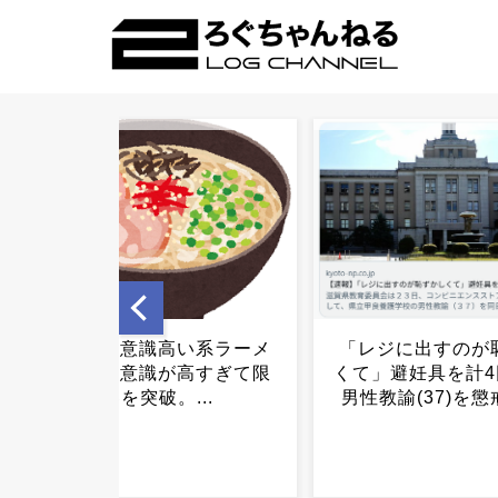
「レジに出すのが恥ずかし
優先席なのに座れ
くて」避妊具を計4回盗んだ
婦が明かした満員
男性教諭(37)を懲戒免職...
実...