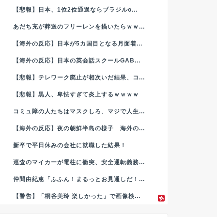
【悲報】日本、1位2位通過ならブラジルo...
あだち充が葬送のフリーレンを描いたらｗｗ...
【海外の反応】日本が5カ国目となる月面着...
【海外の反応】日本の英会話スクールGAB...
【悲報】テレワーク廃止が相次いだ結果、コ...
【悲報】黒人、卑怯すぎて炎上するｗｗｗｗ
コミュ障の人たちはマスクしろ、マジで人生...
【海外の反応】夜の朝鮮半島の様子 海外の...
新卒で平日休みの会社に就職した結果！
巡査のマイカーが電柱に衝突、安全運転義務...
仲間由紀恵「ふふん！まるっとお見通しだ！...
【警告】「桐谷美玲 楽しかった」で画像検...