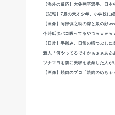
【海外の反応】大谷翔平選手、日本中
【悲報】7歳の天才少年、小学校に
【画像】阿部慎之助の嫁と娘の顔www
今時紙タバコ吸ってるやつｗｗｗｗ
【日常】手慰み、日常の暇つぶしに
新人「何やってるですかぁぁぁあああ
ツナマヨを前に美容を放棄した人が
【画像】焼肉のプロ「焼肉のめちゃ