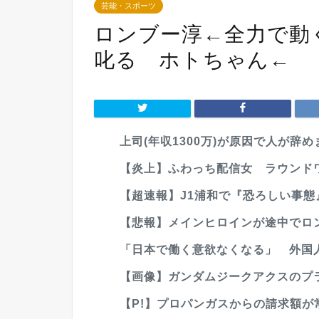
芸能・スポーツ
ロンブー淳←全力で動
叱る ホトちゃん←
上司(年収1300万)が原因で人が辞
【炎上】ふわっち配信女 ラウンドワ
【超速報】J1浦和で『恐ろしい事
【悲報】メインヒロインが途中でロ
「日本で働く意欲なくなる」 外国人
【画像】ガンダムジークアクスのプ
【P!】プロパンガスからの請求額が常軌