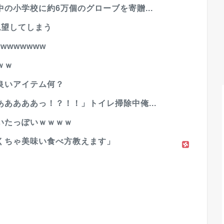
の小学校に約6万個のグローブを寄贈...
絶望してしまう
wwwwww
ｗｗ
良いアイテム何？
ああああっ！？！！」トイレ掃除中俺...
いたっぽいｗｗｗｗ
くちゃ美味い食べ方教えます」