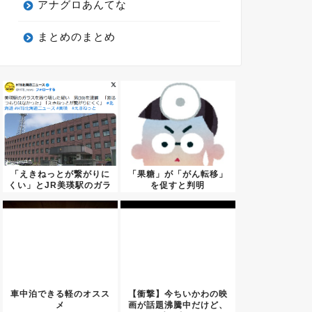
アナグロあんてな
まとめのまとめ
「えきねっとが繋がりに
「果糖」が「がん転移」
くい」とJR美瑛駅のガラ
を促すと判明
スを...
車中泊できる軽のオスス
【衝撃】今ちいかわの映
メ
画が話題沸騰中だけど、