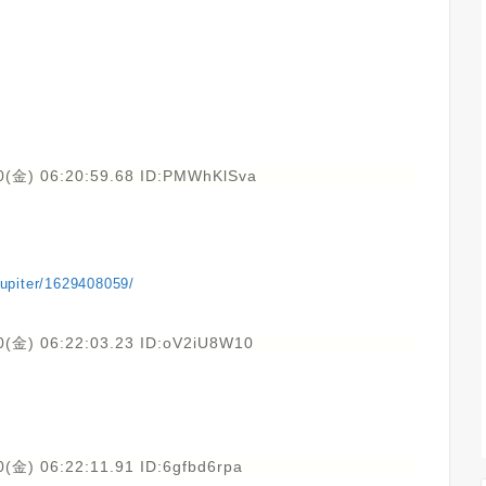
0(金) 06:20:59.68 ID:PMWhKlSva
ejupiter/1629408059/
0(金) 06:22:03.23 ID:oV2iU8W10
(金) 06:22:11.91 ID:6gfbd6rpa