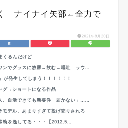
く ナイナイ矢部←全力で
2021年8月20日
めまくるんだけど
ンでグラスに放尿→飲む→嘔吐 ラウ...
態』が発生してしまう！！！！！！
ング→ショートになる作品
、自活できても新要件「届かない」…...
ラモデル、あまりすぎて投げ売りされる
を逸してる・・・【2012.5...