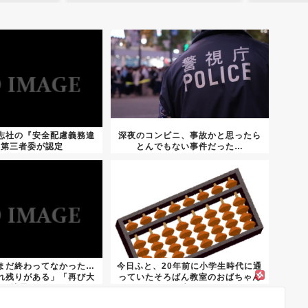
志社の『安全配慮義務違
深夜のコンビニ、事故かと思ったら
』第三者委が認定
とんでもない事件だった…
まだ終わってなかった…
今日ふと、20年前に小学生時代に通
れ残りがある」「再び大
っていたそろばん教室のおばちゃん
地震...
先...