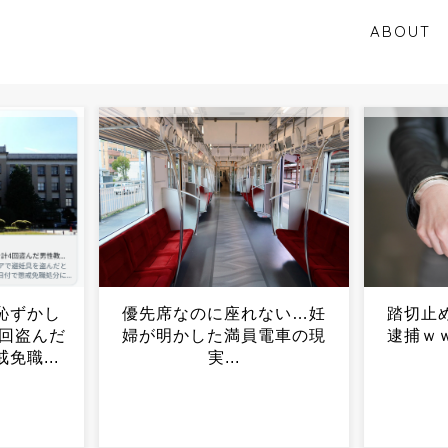
ABOUT
ない…妊
踏切止めまくったおっさん
【ガン
電車の現
逮捕ｗｗｗ理由が「ストレ
かいう
ス解消」...