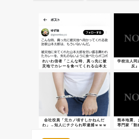
れいわ信者「こんな時、真っ先に被
学校法人同
災地でカレーを食べてくれる山本太
反
郎は...
会社役員「元カノ頃すしかねんだ
熊本地震、
わ」→知人にチクられ即逮捕ｗｗｗ
専門家「割