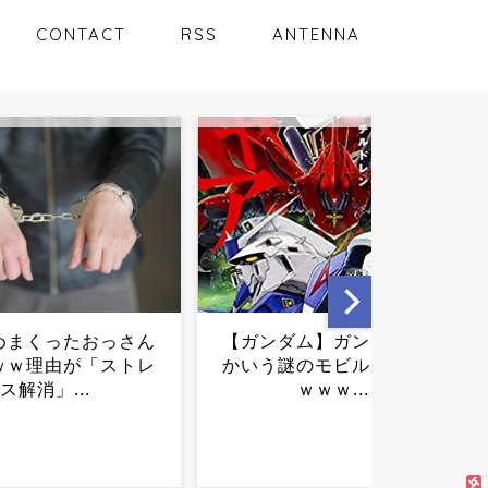
CONTACT
RSS
ANTENNA
ダム】ガンタンクと
売れっ子ゆうちゃみ、東京
謎のモビルスーツｗ
で家探しした結果が想像以
ｗｗｗ...
上だった…...