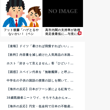
フット後藤「ハゲとるや
高市内閣の支持率が政権
ないかい！（ペシ
発足後最低に…与党に危
ッ！）」客「...
機感広...
【速報】ドイツ「暑ければ我慢すればいい」...
【飲料】内容量を減し続けた人気商品の末路...
ホスト「好きって言えません」客「ひどい！...
【困惑】スペイン代表を「無敵艦隊」と呼ぶ...
中学生の子供の国語の授業の話しを聞いて、...
【海外の反応】日本がフーシ派による紅海で...
38歳既婚者ニートワイ、そろそろあかんｗ...
【海外の反応】円安・低金利で日本の不動産...