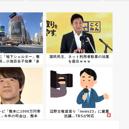
に「地下シェルター」整
国民民主、ネット利用者歓喜の法案
明…小池百合子知事「多
を提出ｗｗｗ
くの...
ビ「熊本に1000万円寄
辺野古報道巡り「news23」に厳重
」→今年の司会は、熊本
抗議…TBSが対応
県...