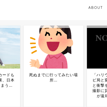
ABOUT
みたい場
「ハリウッドも日本のテレ
へずま
ビ局と変わらないのかよ」
ため現
と衝撃を受ける人が続出、
ペーパ
撮影に貸し出した貴重な船
が返却されると……...