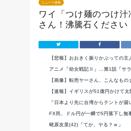
ニュース速報
ワイ「つけ麺のつけ汁
さん！沸騰石ください
【悲報】おおきく振りかぶっての主人
アニメ「幼女戦記Ⅱ」…第1話「サ
【画像】転売ヤーさん、こんなもの
【速報】イギリスが51億円かけて太
「日本より先に台湾からテントが届い
FX民、ドル円が一瞬で5円落下し無
蛯原友里(42)「てか、ヤる？ｗ」