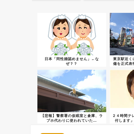
日本「同性婚認めません」←な
東京駅近く
ぜ？？
備を正式表
【悲報】警察署の仮眠室と倉庫、ラ
２４時間テレ
ブホ代わりに使われていた…
付します