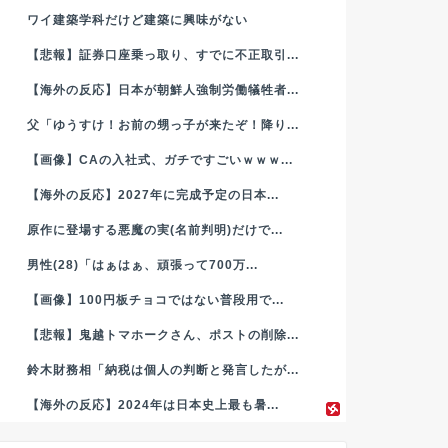
ワイ建築学科だけど建築に興味がない
【悲報】証券口座乗っ取り、すでに不正取引...
【海外の反応】日本が朝鮮人強制労働犠牲者...
父「ゆうすけ！お前の甥っ子が来たぞ！降り...
【画像】CAの入社式、ガチですごいｗｗｗ...
【海外の反応】2027年に完成予定の日本...
原作に登場する悪魔の実(名前判明)だけで...
男性(28)「はぁはぁ、頑張って700万...
【画像】100円板チョコではない普段用で...
【悲報】鬼越トマホークさん、ポストの削除...
鈴木財務相「納税は個人の判断と発言したが...
【海外の反応】2024年は日本史上最も暑...