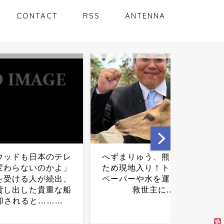
CONTACT
RSS
ANTENNA
りゅう、熊本を救う
【衝撃】今ちいかわの映画
地入り！トイレット
が話題沸騰中だけど、水の
ーや水を運び地域の
都の護神も2020年代に公開
救世主に...
されてたら・・・・・...