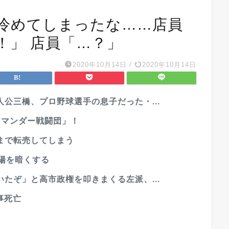
冷めてしまったな……店員
！」 店員「…？」
2020年10月14日
/
2020年10月14日
公三橋、プロ野球選手の息子だった・...
ラマンダー戦闘団」！
まで転売してしまう
陽を暗くする
たぞ」と高市政権を叩きまくる左派、...
事死亡