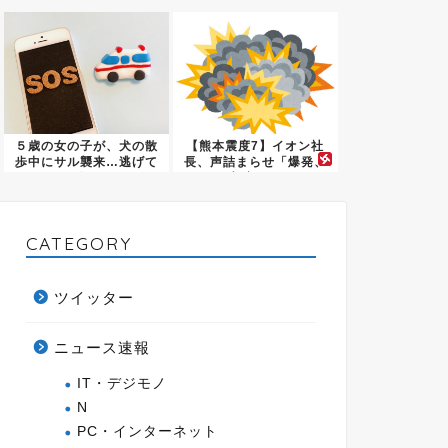
デモな...
し...
５歳の女の子が、犬の散
【熊本震度7】イオン社
歩中にサル襲来…逃げて
長、声詰まらせ「爆発、
も追わ...
想定し...
CATEGORY
ツイッター
ニュース速報
IT・デジモノ
N
PC・インターネット