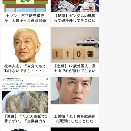
セブン、不正転売横行
【疑問】ガンダムの戦艦
か 人気キャラ商品発売
って砲塔外してそこにビ
前
ームラ...
松本人志、「自分でもう
【悲報】17歳外国人、富
動けないですし・・・」
士山で心が折れてしまい
今後の...
警察...
【素麺】「たぶん市販で1
玉川徹「包丁男を結果的
番まずい」「企業努力を
に死刑にしたことにな
して...
る」←こ...