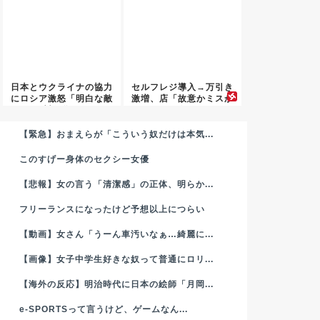
日本とウクライナの協力
セルフレジ導入→万引き
にロシア激怒「明白な敵
激増、店「故意かミスか
対行為...
区別で...
【緊急】おまえらが「こういう奴だけは本気...
このすげー身体のセクシー女優
【悲報】女の言う「清潔感」の正体、明らか...
フリーランスになったけど予想以上につらい
【動画】女さん「うーん車汚いなぁ…綺麗に...
【画像】女子中学生好きな奴って普通にロリ...
【海外の反応】明治時代に日本の絵師「月岡...
e-SPORTSって言うけど、ゲームなん...