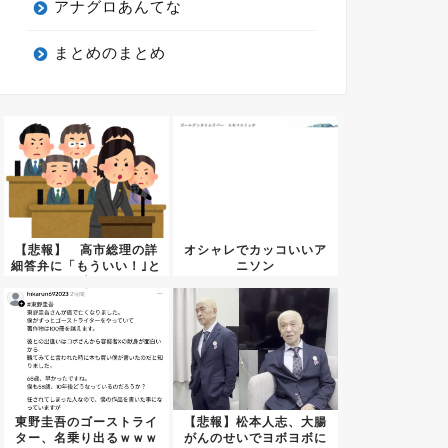
アナグロあんてな
まとめのまとめ
【悲報】 高市総理の詳
オシャレでカッコいいア
細答弁に「もういい！｣と
ニソン
邪魔...
東野圭吾のゴーストライ
【悲報】松本人志、大腸
ター、名乗り出るｗｗｗ
がんのせいでヨボヨボに