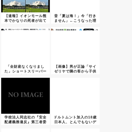
【速報】イオンモール熊
昔「夏は海！」今「行き
本でかなりの死者が出て
ません」←こうなった理
いる ...
由…
「全財産なくなりまし
【画像】男が正論「サイ
た」ショートスリーパー
ゼリヤで隣の客から子供
堀大輔さ...
がうる...
学校法人同志社の『安全
ドルトムント加入の18歳
配慮義務違反』第三者委
日本人、とんでもないデ
が認定
ビュ...