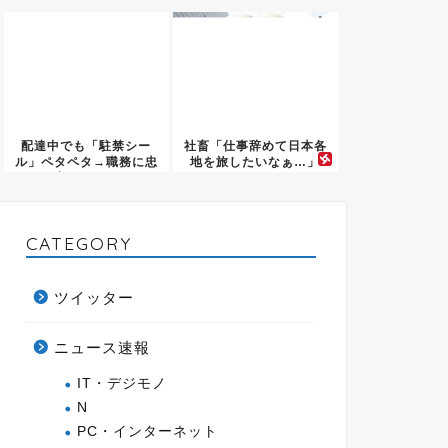
ｗｗｗ
なる
配達中でも「駐禁シー
社畜「仕事辞めて日本各
ル」ペタペタ→職務に忠
地を旅したいなぁ…」
実すぎる...
CATEGORY
ツイッター
ニュース速報
IT・デジモノ
N
PC・インターネット