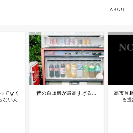
ABOUT
高すぎる...
高市首相、鈴木農水相の”あ
「
る提案”を無視か…...
し