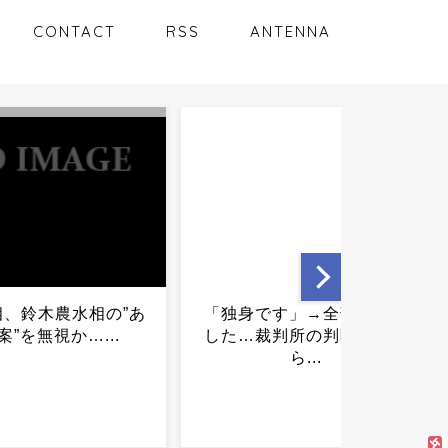
CONTACT
RSS
ANTENNA
独身です」→全部ウソで
【続報】５歳男児不明事件
た…裁判所の判断がこち
が急展開…遺体のようなも
ら...
の見つかる...