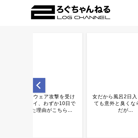
女だから風呂2日入ってなく
昔の自販機が最
ても意外と臭くならないん
だが...