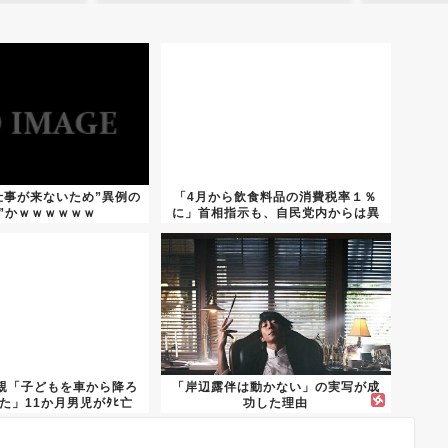
仕事が来ないため”異例の
「4月から飲食料品の消費税率１％
”かｗｗｗｗｗｗ
に」首相指示も、自民党内からは異
論も
親「子どもを車から降ろ
「岸辺露伴は動かない」の実写が成
た」11か月男児がﾀﾋ亡
功した理由