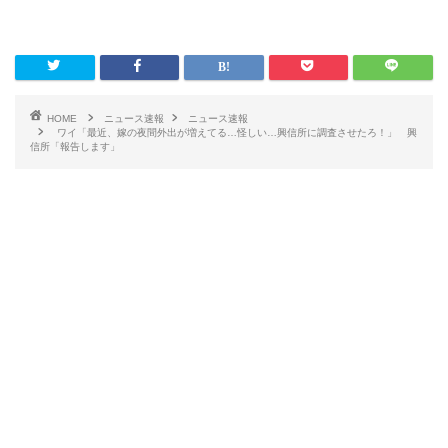
HOME
ニュース速報
ニュース速報
ワイ「最近、嫁の夜間外出が増えてる…怪しい…興信所に調査させたろ！」 興
信所「報告します」