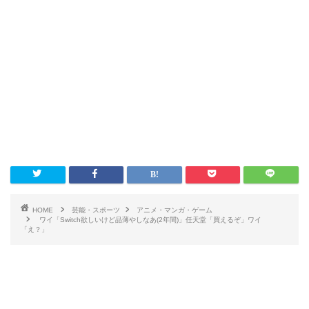
HOME
芸能・スポーツ
アニメ・マンガ・ゲーム
ワイ「Switch欲しいけど品薄やしなあ(2年間)」任天堂「買えるぞ」ワイ
「え？」