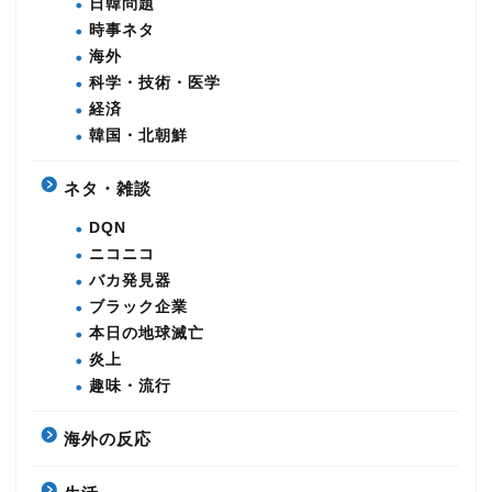
日韓問題
時事ネタ
海外
科学・技術・医学
経済
韓国・北朝鮮
ネタ・雑談
DQN
ニコニコ
バカ発見器
ブラック企業
本日の地球滅亡
炎上
趣味・流行
海外の反応