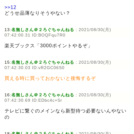
>>12
どうせ品薄なりそうやない？
13:
名無しさん＠２ろぐちゃんねる
:
2021/08/30(月)
07:42:00.31 ID:BOQFqu7R0
楽天ブックス「3000ポイントやるぞ」
15:
名無しさん＠２ろぐちゃんねる
:
2021/08/30(月)
07:42:30.03 ID:vR2GC06S0
買える時に買っておかないと後悔するぞ
16:
名無しさん＠２ろぐちゃんねる
:
2021/08/30(月)
07:42:30.69 ID:EDbc4c+Sr
テレビに繋ぐのメインなら新型待つ必要ないんやない
の
18:
名無しさん＠２ろぐちゃんねる
:
2021/08/30(月)