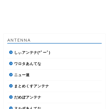
ANTENNA
しぃアンテナ(*ﾟーﾟ)
ワロタあんてな
ニュー速
まとめくすアンテナ
だめぽアンテナ
ヌルポあんてな