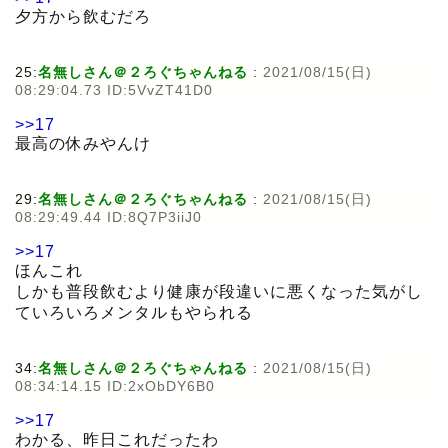
夕方から飲むだろ
25:
名無しさん＠２ろぐちゃんねる
:
2021/08/15(日)
08:29:04.73 ID:5VvZT41D0
>>17
最高の休みやんけ
29:
名無しさん＠２ろぐちゃんねる
:
2021/08/15(日)
08:29:49.44 ID:8Q7P3iiJ0
>>17
ほんこれ
しかも普段飲むより健康が段違いに悪くなった気がし
ていろいろメンタルもやられる
34:
名無しさん＠２ろぐちゃんねる
:
2021/08/15(日)
08:34:14.15 ID:2xObDY6B0
>>17
わかる、昨日これだったわ