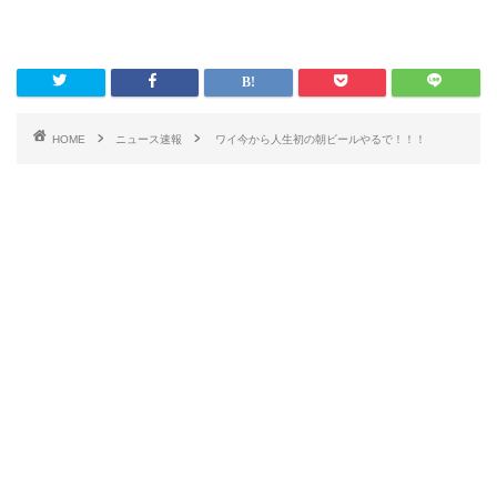
HOME
ニュース速報
ワイ今から人生初の朝ビールやるで！！！