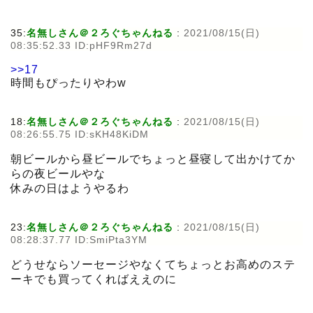
35:
名無しさん＠２ろぐちゃんねる
:
2021/08/15(日)
08:35:52.33 ID:pHF9Rm27d
>>17
時間もぴったりやわw
18:
名無しさん＠２ろぐちゃんねる
:
2021/08/15(日)
08:26:55.75 ID:sKH48KiDM
朝ビールから昼ビールでちょっと昼寝して出かけてか
らの夜ビールやな
休みの日はようやるわ
23:
名無しさん＠２ろぐちゃんねる
:
2021/08/15(日)
08:28:37.77 ID:SmiPta3YM
どうせならソーセージやなくてちょっとお高めのステ
ーキでも買ってくればええのに