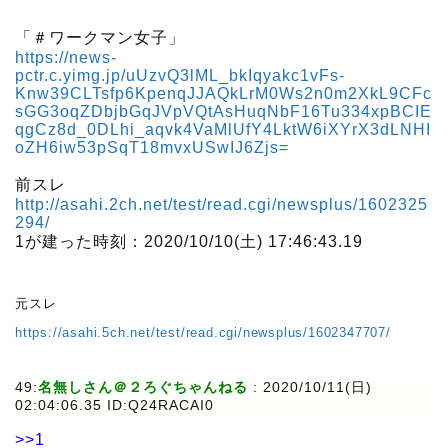
「＃ワークマン女子」
https://news-
pctr.c.yimg.jp/uUzvQ3lML_bkIqyakc1vFs-
Knw39CLTsfp6KpenqJJAQkLrM0Ws2n0m2XkL9CFc
sGG3oqZDbjbGqJVpVQtAsHuqNbF16Tu334xpBCIE
qgCz8d_0DLhi_aqvk4VaMlUfY4LktW6iXYrX3dLNHI
oZH6iw53pSqT18mvxUSwIJ6Zjs=
前スレ
http://asahi.2ch.net/test/read.cgi/newsplus/1602325
294/
1が建った時刻：2020/10/10(土) 17:46:43.19
元スレ
https://asahi.5ch.net/test/read.cgi/newsplus/1602347707/
49:
名無しさん＠２ろぐちゃんねる
:
2020/10/11(日)
02:04:06.35 ID:Q24RACAI0
>>1