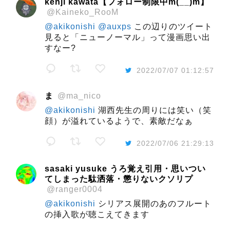
kenji kawata【フォロー制限中m(__)m】
@Kaineko_RooM
@akikonishi
@auxps
この辺りのツイート
見ると「ニューノーマル」って漫画思い出
すなー?
2022/07/07 01:12:57
ま
@ma_nico
@akikonishi
湖西先生の周りには笑い（笑
顔）が溢れているようで、素敵だなぁ
2022/07/06 21:29:13
sasaki yusuke うろ覚え引用・思いつい
てしまった駄洒落・懲りないクソリプ
@ranger0004
@akikonishi
シリアス展開のあのフルート
の挿入歌が聴こえてきます