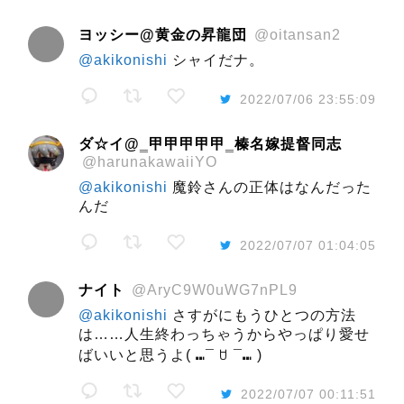
ヨッシー@黄金の昇龍団
@oitansan2
@akikonishi
シャイだナ。
2022/07/06 23:55:09
ダ☆イ@‗甲甲甲甲甲‗榛名嫁提督同志
@harunakawaiiYO
@akikonishi
魔鈴さんの正体はなんだった
んだ
2022/07/07 01:04:05
ナイト
@AryC9W0uWG7nPL9
@akikonishi
さすがにもうひとつの方法
は……人生終わっちゃうからやっぱり愛せ
ばいいと思うよ( ⑉¯ ꇴ ¯⑉ )
2022/07/07 00:11:51