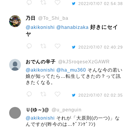
2022/07/07 02:54:38
乃日
@To_Shi_ba
好きにセイ
@akikonishi
@hanabizaka
ヤ
2022/07/07 02:40:29
おでんの辛子
@kJSroqeseXzGAWR
@akikonishi
@ha_mu360
そんな今の若い
娘が知ってたら…転生してきたの？って訊
きたくなる。
2022/07/07 02:02:35
Ｕ(ゆ～)@
@u_penguin
@akikonishi
それが「大原則(の一つ)」な
んですが(昨今のは…ｹﾞﾌﾝｹﾞﾌﾝ)