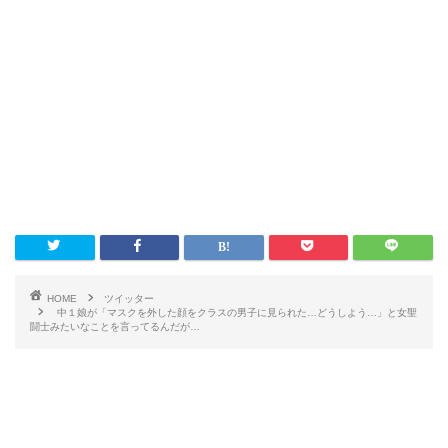
HOME
ツイッター
中１娘が「マスクを外した顔をクラスの男子に見られた…どうしよう…」と女聖
闘士みたいなことを言ってるんだが…