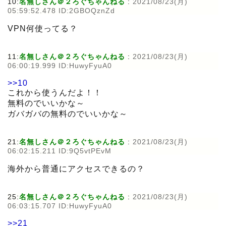
10:
名無しさん＠２ろぐちゃんねる
:
2021/08/23(月)
05:59:52.478 ID:2GBOQznZd
VPN何使ってる？
11:
名無しさん＠２ろぐちゃんねる
:
2021/08/23(月)
06:00:19.999 ID:HuwyFyuA0
>>10
これから使うんだよ！！
無料のでいいかな～
ガバガバの無料のでいいかな～
21:
名無しさん＠２ろぐちゃんねる
:
2021/08/23(月)
06:02:15.211 ID:9Q5vtPEvM
海外から普通にアクセスできるの？
25:
名無しさん＠２ろぐちゃんねる
:
2021/08/23(月)
06:03:15.707 ID:HuwyFyuA0
>>21