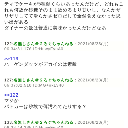
ティでケーキが5種類くらいあったんだけど、どれもこ
れも何故か砂糖そのまま舐めるより甘いし、なんかザ
リザリしてて滑らかさゼロだしで全然食えなかった思
い出がある
ダイナーの飯は普通に美味かったんだけどなあ
122:
名無しさん＠２ろぐちゃんねる
:
2021/08/23(月)
06:34:31.176 ID:HuwyFyuA0
>>119
ハーゲンダッツがデカイのは素敵
127:
名無しさん＠２ろぐちゃんねる
:
2021/08/23(月)
06:37:02.518 ID:MG+nkL940
>>122
マジか
パトカーは砂埃で薄汚れてたりする？
133:
名無しさん＠２ろぐちゃんねる
:
2021/08/23(月)
06:38:44.285 ID:HuwyFyuA0