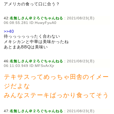
アメリカの食って口に合う？
42:
名無しさん＠２ろぐちゃんねる
:
2021/08/23(月)
06:08:55.281 ID:HuwyFyuA0
>>40
待っっっっっったく合わない
メキシカンと中華は美味かったね
あとまあBBQは美味い
46:
名無しさん＠２ろぐちゃんねる
:
2021/08/23(月)
06:11:03.949 ID:MFSvArXjr
テキサスってめっちゃ田舎のイメー
ジだよな
みんなステーキばっかり食ってそう
47:
名無しさん＠２ろぐちゃんねる
:
2021/08/23(月)