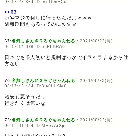
06:17:25.364 ID:m+1IimACa
>>63
いやマジで何しに行ったんだよｗｗｗ
隔離期間もあるってのにｗｗｗ
67:
名無しさん＠２ろぐちゃんねる
:
2021/08/23(月)
06:17:14.696 ID:5fjPhBRA0
日本でも浪人無いと規制ばっかでイライラするから仕
方ない
70:
名無しさん＠２ろぐちゃんねる
:
2021/08/23(月)
06:17:45.484 ID:3le0LHSM0
治安も悪そうだし
行きたくは無いな
73:
名無しさん＠２ろぐちゃんねる
:
2021/08/23(月)
06:18:31.884 ID:MFSvArXjr