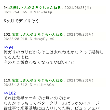
94:
名無しさん＠２ろぐちゃんねる
:
2021/08/23(月)
06:25:54.965 ID:MFSvArXjr
3ヶ月でデブりそう
102:
名無しさん＠２ろぐちゃんねる
:
2021/08/23(月)
06:28:28.018 ID:HuwyFyuA0
>>94
俺ガリのガリだからそこは太れねえかな？って期待し
てるんだよね
今のとこ飯食わなくなってやばいけど
119:
名無しさん＠２ろぐちゃんねる
:
2021/08/23(月)
06:33:12.312 ID:m+1IimACa
>>102
それは最早ケーキでは無いのではｗ
なんかそっちってバタークリームばっかのイメージ
昔仕事で米軍基地に出入りしてた時、ビュッフェパー