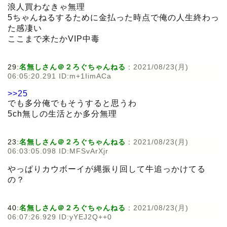
浪人買わなきゃ無理
5ちゃんねるするために金払った時点で俺の人生終わっ
た感凄い
ここまで来たかVIP中毒
29:
名無しさん＠２ろぐちゃんねる
:
2021/08/23(月)
06:05:20.291 ID:m+1IimACa
>>25
でも多分俺でもそうすると思うわ
5ch無しの生活とか多分無理
23:
名無しさん＠２ろぐちゃんねる
:
2021/08/23(月)
06:03:05.098 ID:MFSvArXjr
やっぱりカウボーイが縄振り回して牛追っかけてる
の？
40:
名無しさん＠２ろぐちゃんねる
:
2021/08/23(月)
06:07:26.929 ID:yYEJ2Q++0