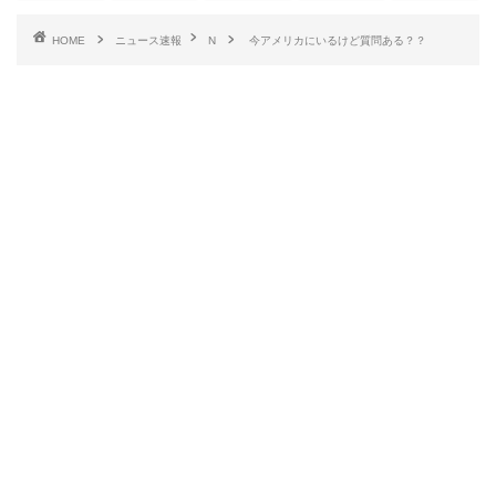
HOME
ニュース速報
N
今アメリカにいるけど質問ある？？