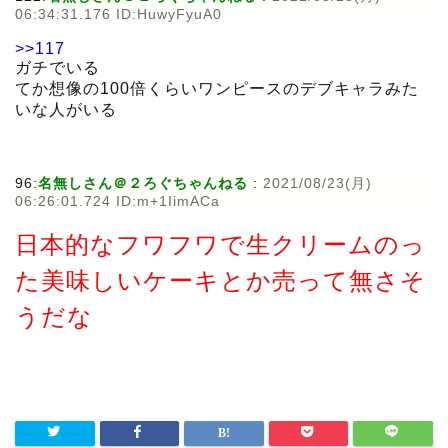
06:34:31.176 ID:HuwyFyuA0
>>117
ガチでいる
てか想像の100倍くらいワンピースのデブキャラみた
いな人がいる
96:
名無しさん＠２ろぐちゃんねる
:
2021/08/23(月)
06:26:01.724 ID:m+1IimACa
日本的なフワフワで生クリームのっ
た美味しいケーキとか売って無さそ
うだな