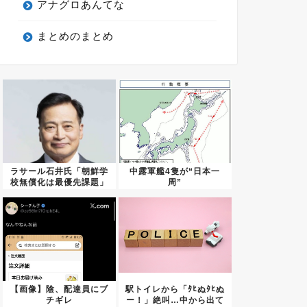
アナグロあんてな
まとめのまとめ
ラサール石井氏「朝鮮学
中露軍艦4隻が“日本一
校無償化は最優先課題」
周”
【画像】陰、配達員にブ
駅トイレから「ﾀﾋぬﾀﾋぬ
チギレ
ー！」絶叫…中から出て