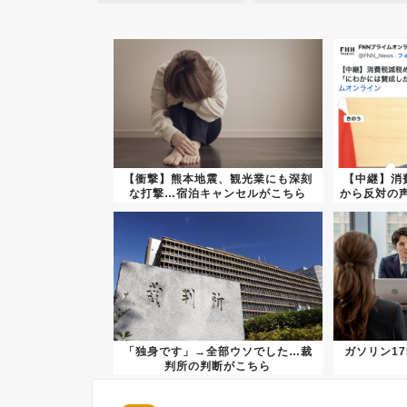
【衝撃】熊本地震、観光業にも深刻
【中継】消
な打撃…宿泊キャンセルがこちら
から反対の声
「独身です」→全部ウソでした…裁
ガソリン1
判所の判断がこちら