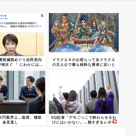
費税減税めぐり自民党内
ドラクエ６のお前らって全ドラクエ
相次ぐ 「 にわかには...
の主人公で最も純粋な勇者に近いと
か言...
75円案浮上→政府、補助
GQ記者「デモごっこで終わらせるわ
金見直し
けにはいかない」←熱すぎるレポー
ト...