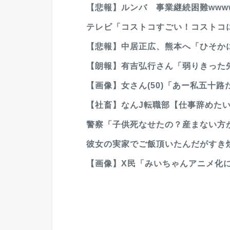
【悲報】ルンバ 事業継続困難www
テレビ「コストコすごい！コストコに
【悲報】中居正広、熊本へ「ひそかに被
【朗報】有吉弘行さん「弱りきった先
【画像】女さん(50)「あー私五十路
【社畜】なんJ転職部【仕事辞めた
警察「子供死なせたの？産まない方が
彼女の実家でご飯頂いたんだがすき
【画像】X民「みいちゃんアニメ化に