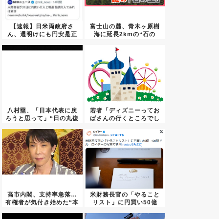
【速報】日米両政府さ
富士山の麓、青木ヶ原樹
ん、週明けにも円安是正
海に延長2kmの“石の
へ動くｗ...
壁” ...
八村塁、「日本代表に戻
若者「ディズニーってお
ろうと思って」“日の丸復
ばさんの行くところでし
帰”...
ょ」←...
高市内閣、支持率急落…
米財務長官の「やること
有権者が気付き始めた“本
リスト」に円買い50億
当の...
─10...