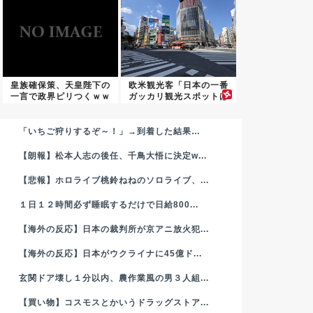
皇族確保策、天皇陛下の
欧米観光客「日本の一番
一言で政界ピリつくｗｗ
ガッカリ観光スポットは
ｗ
温泉、...
「いちご狩りするぞ～！」→到着した結果…
【朗報】松本人志の後任、千鳥大悟に決定w...
【悲報】ホロライブ桃鈴ねねのソロライブ、...
１日１２時間必ず睡眠するだけで日給800...
【海外の反応】日本の裁判所が京アニ放火犯...
【海外の反応】日本がウクライナに45億ド...
玄関ドア壊し１分以内、農作業風の男３人組...
【買い物】コスモスとかいうドラッグストア...