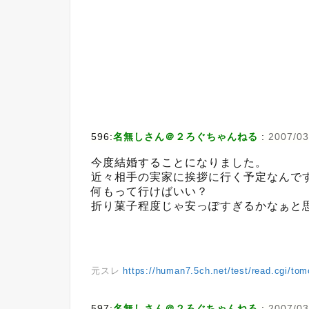
596:
名無しさん＠２ろぐちゃんねる
:
2007/03
今度結婚することになりました。
近々相手の実家に挨拶に行く予定なんで
何もって行けばいい？
折り菓子程度じゃ安っぽすぎるかなぁと
元スレ
https://human7.5ch.net/test/read.cgi/to
597:
名無しさん＠２ろぐちゃんねる
:
2007/03