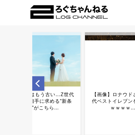
【画像】ロナウドさん、歴
共産党・志位氏「
代ベストイレブンを発表ｗ
縄に伺って辺野古
ｗｗｗｗ...
えます。」←遺族
が先では？と突
数...