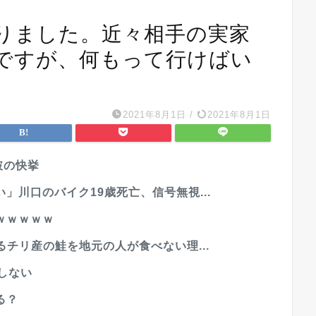
りました。近々相手の実家
ですが、何もって行けばい
2021年8月1日
/
2021年8月1日
破の快挙
」川口のバイク19歳死亡、信号無視...
ｗｗｗｗｗ
るチリ産の鮭を地元の人が食べない理...
しない
る？