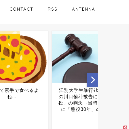
CONTACT
RSS
ANTENNA
生暴行ﾀﾋ″主犯格″
【衝撃】熊本コストコ、高
侑斗被告に「無期懲
所の商品が一斉落下…店内
判決→当時17歳少年
パニック映像がヤバすぎ
役30年」の判決...
る...