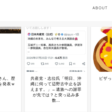
ABOUT
明日、沖
ピザって素手で食べるよ
江別大学
中止を訴
ね...
の川口
への謝罪
役」の
っ込み多
に「懲