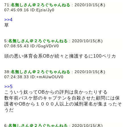
71:
名無しさん＠２ろぐちゃんねる
:
2020/10/15(木)
07:45:09.16 ID:Ejzis/Jy0
>>4
草
5:
名無しさん＠２ろぐちゃんねる
:
2020/10/15(木)
07:08:55.43 ID:/GsgVDrV0
頭の悪い体育会系OBが続々と擁護するに100ペリカ
38:
名無しさん＠２ろぐちゃんねる
:
2020/10/15(木)
07:24:38.33 ID:+mAUwOUV0
>>5
こういう奴ってOBからの評判は良かったりする
数年前バスケ部のキャプテンを自殺させた顧問には保
護者やOBから１０００人以上の減刑署名が集まったそ
うだ
6:
名無しさん＠２ろぐちゃんねる
:
2020/10/15(木)