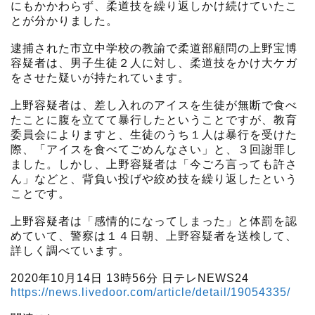
にもかかわらず、柔道技を繰り返しかけ続けていたこ
とが分かりました。
逮捕された市立中学校の教諭で柔道部顧問の上野宝博
容疑者は、男子生徒２人に対し、柔道技をかけ大ケガ
をさせた疑いが持たれています。
上野容疑者は、差し入れのアイスを生徒が無断で食べ
たことに腹を立てて暴行したということですが、教育
委員会によりますと、生徒のうち１人は暴行を受けた
際、「アイスを食べてごめんなさい」と、３回謝罪し
ました。しかし、上野容疑者は「今ごろ言っても許さ
ん」などと、背負い投げや絞め技を繰り返したという
ことです。
上野容疑者は「感情的になってしまった」と体罰を認
めていて、警察は１４日朝、上野容疑者を送検して、
詳しく調べています。
2020年10月14日 13時56分 日テレNEWS24
https://news.livedoor.com/article/detail/19054335/