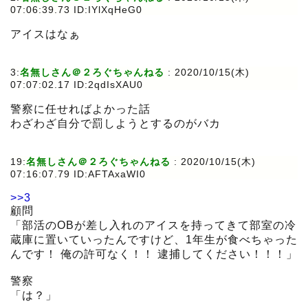
07:06:39.73 ID:IYlXqHeG0
アイスはなぁ
3:
名無しさん＠２ろぐちゃんねる
:
2020/10/15(木)
07:07:02.17 ID:2qdIsXAU0
警察に任せればよかった話
わざわざ自分で罰しようとするのがバカ
19:
名無しさん＠２ろぐちゃんねる
:
2020/10/15(木)
07:16:07.79 ID:AFTAxaWI0
>>3
顧問
「部活のOBが差し入れのアイスを持ってきて部室の冷
蔵庫に置いていったんですけど、1年生が食べちゃった
んです！ 俺の許可なく！！ 逮捕してください！！！」
警察
「は？」