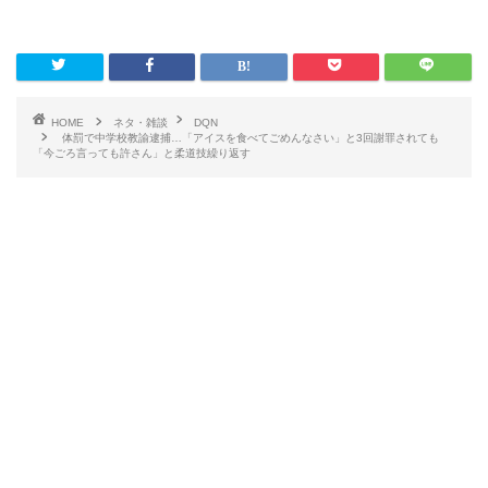
HOME
ネタ・雑談
DQN
体罰で中学校教諭逮捕…「アイスを食べてごめんなさい」と3回謝罪されても
「今ごろ言っても許さん」と柔道技繰り返す