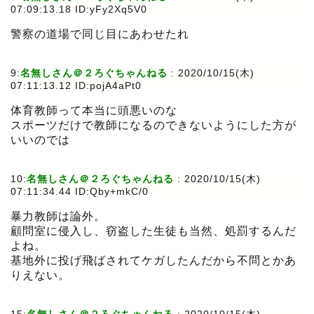
07:09:13.18 ID:yFy2Xq5V0
警察の道場で同じ目にあわせたれ
9:
名無しさん＠２ろぐちゃんねる
:
2020/10/15(木)
07:11:13.12 ID:pojA4aPt0
体育教師って本当に頭悪いのな
スポーツだけで教師になるのできないようにした方が
いいのでは
10:
名無しさん＠２ろぐちゃんねる
:
2020/10/15(木)
07:11:34.44 ID:Qby+mkC/0
暴力教師は論外。
顧問室に侵入し、窃盗した生徒も当然、処罰するんだ
よね。
基地外に投げ飛ばされてケガしたんだから不問とかあ
りえない。