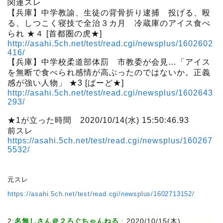
関連スレ
【兵庫】中学教諭、生徒の背骨折り逮捕 投げる、殴
る、しつこく寝技で全治３カ月 冷蔵庫のアイス食べ
られ ★４ [首都圏の虎★]
http://asahi.5ch.net/test/read.cgi/newsplus/1602602
416/
【兵庫】中学校柔道部体罰 市教委が会見…「アイス
を無断で食べられ感情が高ぶったのではないか。正義
感が強い人物」 ★3 [ばーど★]
http://asahi.5ch.net/test/read.cgi/newsplus/1602643
293/
★1が立った時間 2020/10/14(水) 15:50:46.93
前スレ
https://asahi.5ch.net/test/read.cgi/newsplus/160267
5532/
元スレ
https://asahi.5ch.net/test/read.cgi/newsplus/1602713152/
2:
名無しさん＠２ろぐちゃんねる
:
2020/10/15(木)