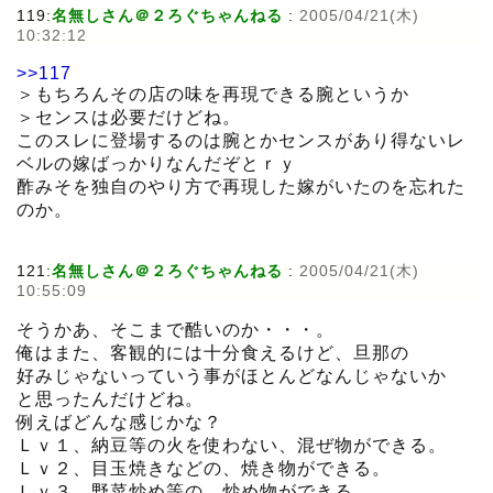
119:
名無しさん＠２ろぐちゃんねる
:
2005/04/21(木)
10:32:12
>>117
＞もちろんその店の味を再現できる腕というか
＞センスは必要だけどね。
このスレに登場するのは腕とかセンスがあり得ないレ
ベルの嫁ばっかりなんだぞとｒｙ
酢みそを独自のやり方で再現した嫁がいたのを忘れた
のか。
121:
名無しさん＠２ろぐちゃんねる
:
2005/04/21(木)
10:55:09
そうかあ、そこまで酷いのか・・・。
俺はまた、客観的には十分食えるけど、旦那の
好みじゃないっていう事がほとんどなんじゃないか
と思ったんだけどね。
例えばどんな感じかな？
Ｌｖ１、納豆等の火を使わない、混ぜ物ができる。
Ｌｖ２、目玉焼きなどの、焼き物ができる。
Ｌｖ３、野菜炒め等の、炒め物ができる。