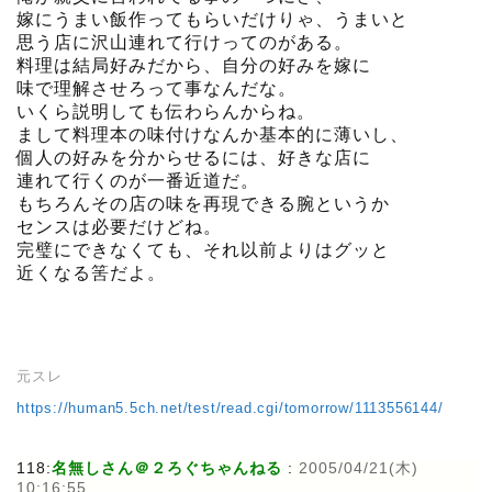
嫁にうまい飯作ってもらいだけりゃ、うまいと
思う店に沢山連れて行けってのがある。
料理は結局好みだから、自分の好みを嫁に
味で理解させろって事なんだな。
いくら説明しても伝わらんからね。
まして料理本の味付けなんか基本的に薄いし、
個人の好みを分からせるには、好きな店に
連れて行くのが一番近道だ。
もちろんその店の味を再現できる腕というか
センスは必要だけどね。
完璧にできなくても、それ以前よりはグッと
近くなる筈だよ。
元スレ
https://human5.5ch.net/test/read.cgi/tomorrow/1113556144/
118:
名無しさん＠２ろぐちゃんねる
:
2005/04/21(木)
10:16:55