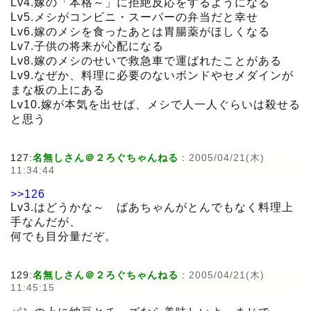
Lv4.嫁の「本格～」に拒絶反応をするようになる
Lv5.メシがコンビニ・スーパーの弁当だと幸せ
Lv6.嫁のメシを食ったあとは胃腸薬がほしくなる
Lv7.子供の将来が心配になる
Lv8.嫁のメシのせいで救急車で運ばれたことがある
Lv9.なぜか、料理に必要のないボンドやセメダインが
まな板の上にある
Lv10.嫁が本気を出せば、メシで人一人ぐらいは殺せる
と思う
127:
名無しさん＠２ろぐちゃんねる
:
2005/04/21(木)
11:34:44
>>126
Lv3.はどうかな～ ばあちゃんがとんでもなく料理上
手なんだが、
何でも目分量だぞ。
129:
名無しさん＠２ろぐちゃんねる
:
2005/04/21(木)
11:45:15