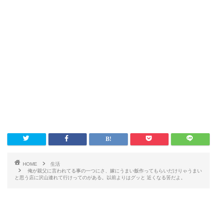
HOME
生活
俺が親父に言われてる事の一つにさ、嫁にうまい飯作ってもらいだけりゃうまい
と思う店に沢山連れて行けってのがある。以前よりはグッと 近くなる筈だよ。