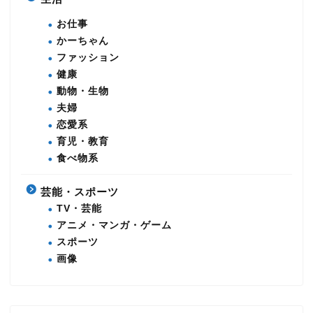
お仕事
かーちゃん
ファッション
健康
動物・生物
夫婦
恋愛系
育児・教育
食べ物系
芸能・スポーツ
TV・芸能
アニメ・マンガ・ゲーム
スポーツ
画像