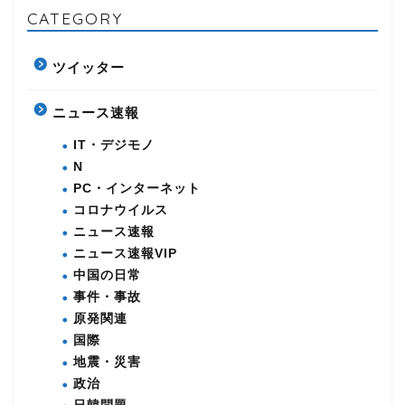
CATEGORY
ツイッター
ニュース速報
IT・デジモノ
N
PC・インターネット
コロナウイルス
ニュース速報
ニュース速報VIP
中国の日常
事件・事故
原発関連
国際
地震・災害
政治