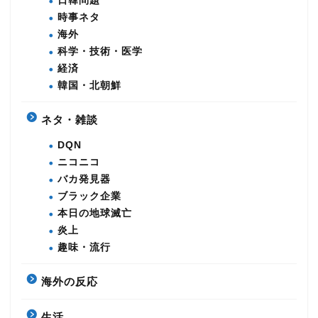
日韓問題
時事ネタ
海外
科学・技術・医学
経済
韓国・北朝鮮
ネタ・雑談
DQN
ニコニコ
バカ発見器
ブラック企業
本日の地球滅亡
炎上
趣味・流行
海外の反応
生活