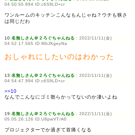
04:50:55.894 ID:c6S9LD+cr
ワンルームのキッチンこんなもんじゃね？ウチも狭さ
は同じだわ
10:
名無しさん＠２ろぐちゃんねる
:
2022/11/11(金)
04:52:17.565 ID:MbJKgeyNa
おしゃれにしたいのはわかった
13:
名無しさん＠２ろぐちゃんねる
:
2022/11/11(金)
04:54:47.994 ID:c6S9LD+cr
>>10
なんでこんなにゴミ散らかってないのか凄いよね
19:
名無しさん＠２ろぐちゃんねる
:
2022/11/11(金)
05:05:26.126 ID:U8pwVT/A0
プロジェクターでか過ぎて首痛くなる