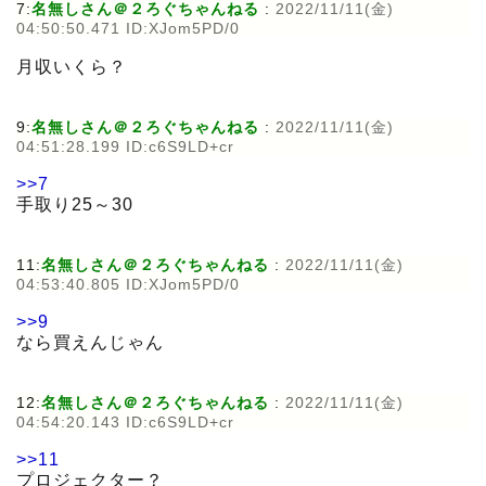
7:
名無しさん＠２ろぐちゃんねる
:
2022/11/11(金)
04:50:50.471 ID:XJom5PD/0
月収いくら？
9:
名無しさん＠２ろぐちゃんねる
:
2022/11/11(金)
04:51:28.199 ID:c6S9LD+cr
>>7
手取り25～30
11:
名無しさん＠２ろぐちゃんねる
:
2022/11/11(金)
04:53:40.805 ID:XJom5PD/0
>>9
なら買えんじゃん
12:
名無しさん＠２ろぐちゃんねる
:
2022/11/11(金)
04:54:20.143 ID:c6S9LD+cr
>>11
プロジェクター？