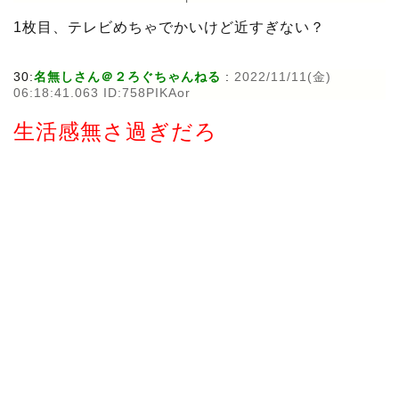
1枚目、テレビめちゃでかいけど近すぎない？
30:
名無しさん＠２ろぐちゃんねる
:
2022/11/11(金)
06:18:41.063 ID:758PIKAor
生活感無さ過ぎだろ