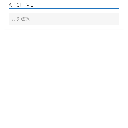
ARCHIVE