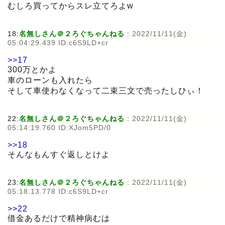
むしろ買ってからスレ立てろよw
18:
名無しさん＠２ろぐちゃんねる
:
2022/11/11(金)
05:04:29.439 ID:c6S9LD+cr
>>17
300万とかよ
車のローンも入れたら
そして車使わなくなって二束三文で売ったしひぃ！
22:
名無しさん＠２ろぐちゃんねる
:
2022/11/11(金)
05:14:19.760 ID:XJom5PD/0
>>18
そんなもんすぐ返しとけよ
23:
名無しさん＠２ろぐちゃんねる
:
2022/11/11(金)
05:18:13.778 ID:c6S9LD+cr
>>22
借金あるだけで精神病むは