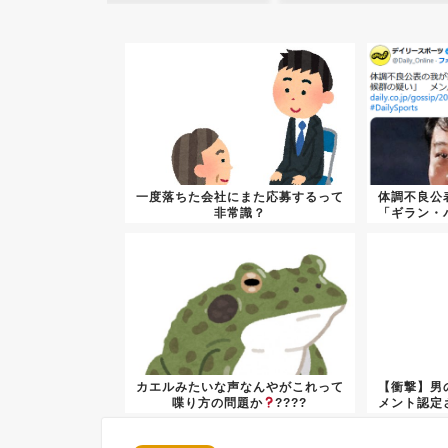
一度落ちた会社にまた応募するって
体調不良公
非常識？
「ギラン・
カエルみたいな声なんやがこれって
【衝撃】男
喋り方の問題か
????
メント認定