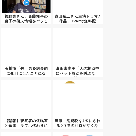
菅野完さん、斎藤知事の
織田裕二さん主演ドラマ7
息子の個人情報をバラし
作品、TVerで無料配
虐めを...
信！...
玉川徹「包丁男を結果的
倉田真由美「人の救助中
に死刑にしたことにな
にペット救助を叫ぶな」
る」←こ...
←賛否...
【悲報】警察署の仮眠室
農家「消費税を1％にされ
と倉庫、ラブホ代わりに
ると7％の利益がなくな
使われ...
る」...