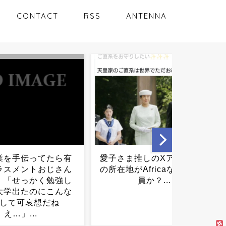
CONTACT
RSS
ANTENNA
ま推しのXアカウント
陸自、大学教授ら数千人の
がAfricaな件。工作
「愛国心」を極秘調査か...
員か？...