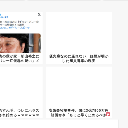
表の我が家・杉山裕之に
優先席なのに座れない…妊婦が明か
バレー症候群の疑い」メ
した満員電車の現実
ンバ...
のすね毛、ついにハラス
安愚楽牧場事件、国に3億7900万円
され始めるｗｗｗｗｗｗ
賠償命令「もっと早く止めるべき
だ...