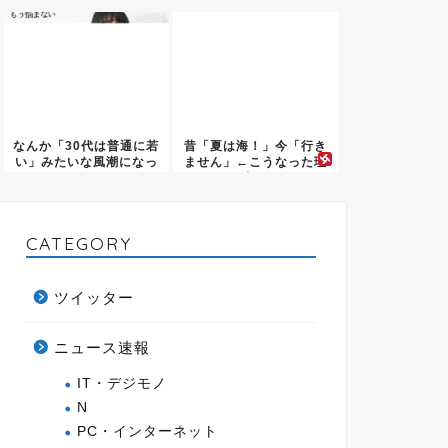
ざり...
隊・錦織...
なんか「30代は普通に若
昔「夏は海！」今「行き
い」みたいな風潮になっ
ません」←こうなった理
たけ...
由…
CATEGORY
ツイッター
ニュース速報
IT・デジモノ
N
PC・インターネット