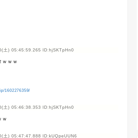
0(土) 05:45:59.265 ID:hjSKTpHn0
タｗｗｗ
vip/1602276359/
0(土) 05:46:38.353 ID:hjSKTpHn0
ｗｗ
0(土) 05:47:47.888 ID:kUQpeUUN6