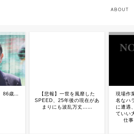
ABOUT
風靡した
現場作業を手伝ってたら有
愛子さ
後の現在があ
名なハラスメントおじさん
の所在地
…...
に遭遇、「せっかく勉強し
ていい大学出たのにこんな
仕事して可哀想だね
え…」...