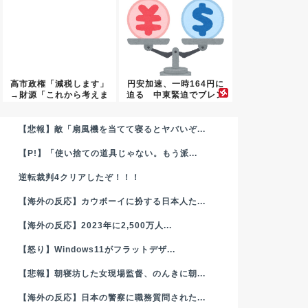
高市政権「減税します」
円安加速、一時164円に
→財源「これから考えま
迫る 中東緊迫でブレン
す」
ト原...
【悲報】敵「扇風機を当てて寝るとヤバいぞ...
【P!】「使い捨ての道具じゃない。もう派...
逆転裁判4クリアしたぞ！！！
【海外の反応】カウボーイに扮する日本人た...
【海外の反応】2023年に2,500万人...
【怒り】Windows11がフラットデザ...
【悲報】朝寝坊した女現場監督、のんきに朝...
【海外の反応】日本の警察に職務質問された...