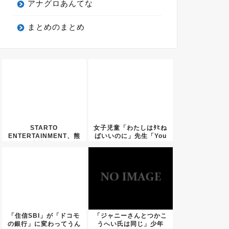
アナグロあんてな
まとめのまとめ
STARTO
女子児童「わたしはﾀﾋね
ENTERTAINMENT、熊
ばいいのに」先生「You
本地震...
...
「住信SBI」が「ドコモ
「ジャニーさんとつかこ
の銀行」に変わってうん
うへい氏は同じ」少年