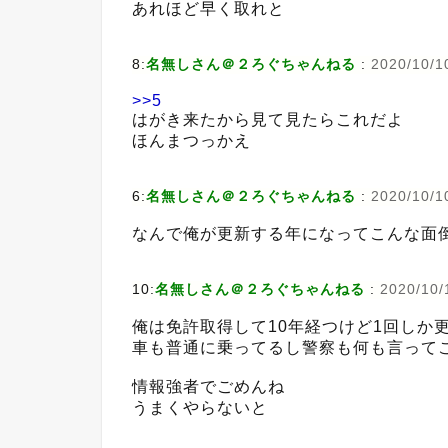
あれほど早く取れと
8:
名無しさん＠２ろぐちゃんねる
:
2020/10/1
>>5
はがき来たから見て見たらこれだよ
ほんまつっかえ
6:
名無しさん＠２ろぐちゃんねる
:
2020/10/1
なんで俺が更新する年になってこんな面
10:
名無しさん＠２ろぐちゃんねる
:
2020/10/1
俺は免許取得して10年経つけど1回しか
車も普通に乗ってるし警察も何も言って
情報強者でごめんね
うまくやらないと