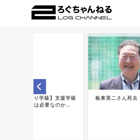
板東英二さん死去 86歳...
【悲報】一世を
SPEED、25年
まりにも波乱万丈