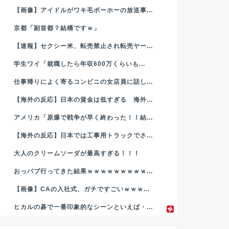
【画像】アイドルがワキ毛ボーホーの放送事...
京都「副首都？結構ですｗ」
【速報】セクシー米、転売禁止され転売ヤー...
学生ワイ「就職したら年収600万くらいも...
仕事帰りによく寄るコンビニの女店員に話し...
【海外の反応】日本の賃金は低すぎる 海外...
アメリカ「原爆で戦争が早く終わった！！結...
【海外の反応】日本では工事用トラックでさ...
大人のクリームソーダが最高すぎる！！！
おっパブ行ってきた結果ｗｗｗｗｗｗｗｗｗ...
【画像】CAの入社式、ガチですごいｗｗｗ...
ヒカルの碁で一番印象的なシーンといえば・...