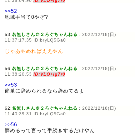
11:38:04.90
ID:VLO+lg7r0
>>52
地域手当て0やぞ?
53:
名無しさん＠２ろぐちゃんねる
:
2022/12/18(日)
11:37:17.35 ID:bryLQ5Ga0
じゃあやめればええやん
56:
名無しさん＠２ろぐちゃんねる
:
2022/12/18(日)
11:38:20.53
ID:VLO+lg7r0
>>53
簡単に辞められるなら辞めてるよ
62:
名無しさん＠２ろぐちゃんねる
:
2022/12/18(日)
11:40:39.31 ID:bryLQ5Ga0
>>56
辞めるって言って手続きするだけやん