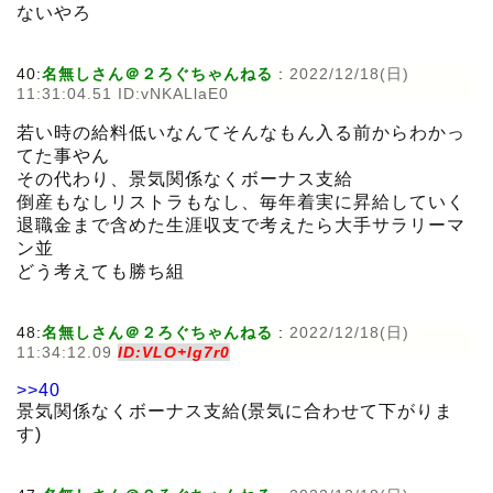
ないやろ
40:
名無しさん＠２ろぐちゃんねる
:
2022/12/18(日)
11:31:04.51 ID:vNKALlaE0
若い時の給料低いなんてそんなもん入る前からわかっ
てた事やん
その代わり、景気関係なくボーナス支給
倒産もなしリストラもなし、毎年着実に昇給していく
退職金まで含めた生涯収支で考えたら大手サラリーマ
ン並
どう考えても勝ち組
48:
名無しさん＠２ろぐちゃんねる
:
2022/12/18(日)
11:34:12.09
ID:VLO+lg7r0
>>40
景気関係なくボーナス支給(景気に合わせて下がりま
す)