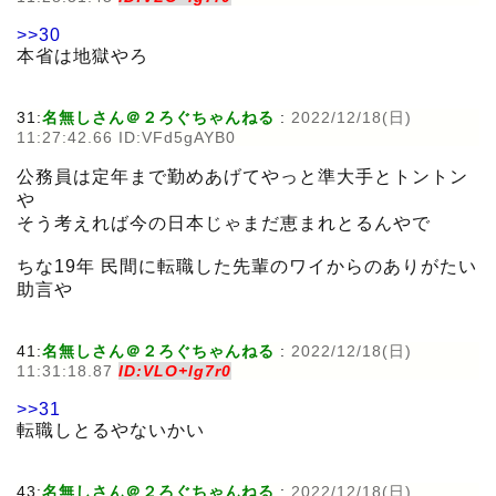
>>30
本省は地獄やろ
31:
名無しさん＠２ろぐちゃんねる
:
2022/12/18(日)
11:27:42.66 ID:VFd5gAYB0
公務員は定年まで勤めあげてやっと準大手とトントン
や
そう考えれば今の日本じゃまだ恵まれとるんやで
ちな19年 民間に転職した先輩のワイからのありがたい
助言や
41:
名無しさん＠２ろぐちゃんねる
:
2022/12/18(日)
11:31:18.87
ID:VLO+lg7r0
>>31
転職しとるやないかい
43:
名無しさん＠２ろぐちゃんねる
:
2022/12/18(日)