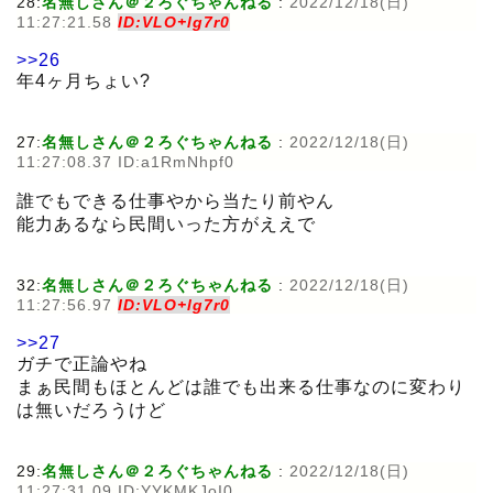
28:
名無しさん＠２ろぐちゃんねる
:
2022/12/18(日)
11:27:21.58
ID:VLO+lg7r0
>>26
年4ヶ月ちょい?
27:
名無しさん＠２ろぐちゃんねる
:
2022/12/18(日)
11:27:08.37 ID:a1RmNhpf0
誰でもできる仕事やから当たり前やん
能力あるなら民間いった方がええで
32:
名無しさん＠２ろぐちゃんねる
:
2022/12/18(日)
11:27:56.97
ID:VLO+lg7r0
>>27
ガチで正論やね
まぁ民間もほとんどは誰でも出来る仕事なのに変わり
は無いだろうけど
29:
名無しさん＠２ろぐちゃんねる
:
2022/12/18(日)
11:27:31.09 ID:YYKMKJoI0