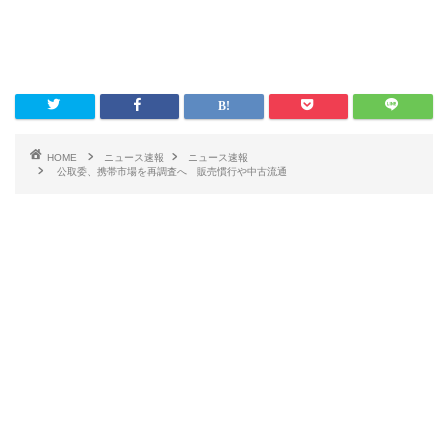
HOME
ニュース速報
ニュース速報
公取委、携帯市場を再調査へ 販売慣行や中古流通