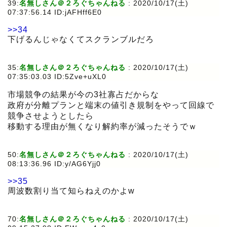
39:
名無しさん＠２ろぐちゃんねる
:
2020/10/17(土)
07:37:56.14 ID:jAFHff6E0
>>34
下げるんじゃなくてスクランブルだろ
35:
名無しさん＠２ろぐちゃんねる
:
2020/10/17(土)
07:35:03.03 ID:5Zve+uXL0
市場競争の結果が今の3社寡占だからな
政府が分離プランと端末の値引き規制をやって回線で
競争させようとしたら
移動する理由が無くなり解約率が減ったそうでｗ
50:
名無しさん＠２ろぐちゃんねる
:
2020/10/17(土)
08:13:36.96 ID:y/AG6Yjj0
>>35
周波数割り当て知らねえのかよw
70:
名無しさん＠２ろぐちゃんねる
:
2020/10/17(土)