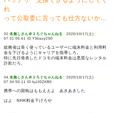
れ
って公取委に言っても仕方ないか…
32:
名無しさん＠２ろぐちゃんねる
:
2020/10/17(土)
07:31:05.61 ID:Y3kauy2S0
総務省は長く使っているユーザーに端末料金と利用料
金を下げるようにキャリアを指導しろ。
特に先日発表したドコモの端末料金は悪質なレンタル
詐欺だろ。
34:
名無しさん＠２ろぐちゃんねる
:
2020/10/17(土)
07:34:50.11 ID:bjJJ0ZKB0
携帯への固執はももええよ あきあきした
はよ NHK料金下げろや