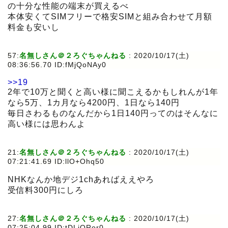
の十分な性能の端末が買えるべ
本体安くてSIMフリーで格安SIMと組み合わせて月額
料金も安いし
57:
名無しさん＠２ろぐちゃんねる
:
2020/10/17(土)
08:36:56.70 ID:fMjQoNAy0
>>19
2年で10万と聞くと高い様に聞こえるかもしれんが1年
なら5万、1カ月なら4200円、1日なら140円
毎日さわるものなんだから1日140円ってのはそんなに
高い様には思わんよ
21:
名無しさん＠２ろぐちゃんねる
:
2020/10/17(土)
07:21:41.69 ID:llO+Ohq50
NHKなんか地デジ1chあればええやろ
受信料300円にしろ
27:
名無しさん＠２ろぐちゃんねる
:
2020/10/17(土)
07:25:04.99 ID:tDLiQRor0