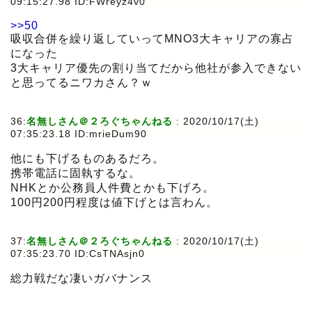
09:15:27.98 ID:FWreyz4v0
>>50
吸収合併を繰り返していってMNO3大キャリアの寡占
になった
3大キャリア優先の割り当てだから他社が参入できない
と思ってるニワカさん？ｗ
36:
名無しさん＠２ろぐちゃんねる
:
2020/10/17(土)
07:35:23.18 ID:mrieDum90
他にも下げるものあるだろ。
携帯電話に固執するな。
NHKとか公務員人件費とかも下げろ。
100円200円程度は値下げとは言わん。
37:
名無しさん＠２ろぐちゃんねる
:
2020/10/17(土)
07:35:23.70 ID:CsTNAsjn0
総力戦だな凄いガバナンス