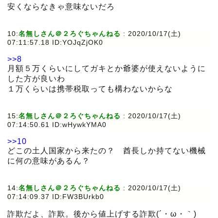
安くならなきゃ意味ないだろ
10:
名無しさん＠２ろぐちゃんねる
:
2020/10/17(土)
07:11:57.18 ID:YOJqZjOK0
>>8
月額５万くらいにしてガキとか爺婆が使えないように
した方が良いわ
１万くらいは携帯税取っても構わないからな
15:
名無しさん＠２ろぐちゃんねる
:
2020/10/17(土)
07:14:50.61 ID:wHywkYMA0
>>10
どこの土人国家から来たの？ 酋長しか持てない機械
に何の意味があるん？
14:
名無しさん＠２ろぐちゃんねる
:
2020/10/17(土)
07:14:09.37 ID:FW3BUrkb0
詐欺だよ、詐欺。後から値上げする詐欺(´・ω・｀)