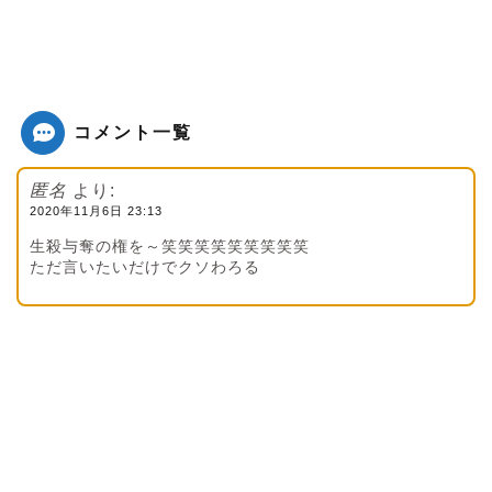
コメント一覧
匿名
より:
2020年11月6日 23:13
生殺与奪の権を～笑笑笑笑笑笑笑笑笑
ただ言いたいだけでクソわろる