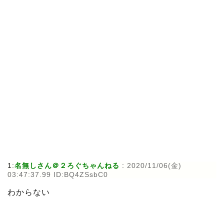
1:
名無しさん＠２ろぐちゃんねる
:
2020/11/06(金)
03:47:37.99 ID:BQ4ZSsbC0
わからない