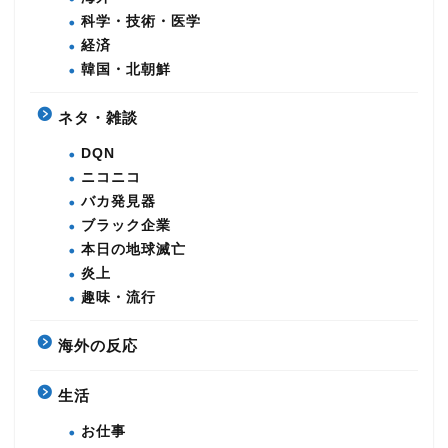
科学・技術・医学
経済
韓国・北朝鮮
ネタ・雑談
DQN
ニコニコ
バカ発見器
ブラック企業
本日の地球滅亡
炎上
趣味・流行
海外の反応
生活
お仕事