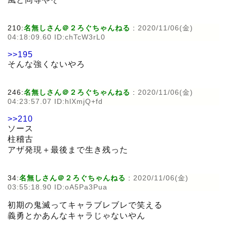
210:
名無しさん＠２ろぐちゃんねる
:
2020/11/06(金)
04:18:09.60 ID:chTcW3rL0
>>195
そんな強くないやろ
246:
名無しさん＠２ろぐちゃんねる
:
2020/11/06(金)
04:23:57.07 ID:hlXmjQ+fd
>>210
ソース
柱稽古
アザ発現＋最後まで生き残った
34:
名無しさん＠２ろぐちゃんねる
:
2020/11/06(金)
03:55:18.90 ID:oA5Pa3Pua
初期の鬼滅ってキャラブレブレで笑える
義勇とかあんなキャラじゃないやん