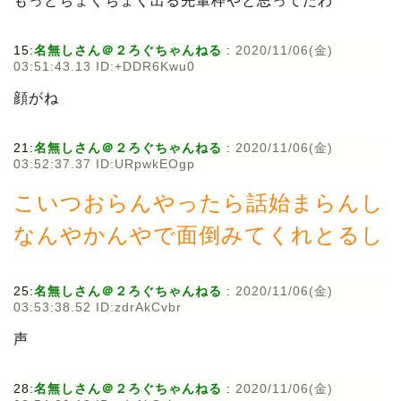
もっとちょくちょく出る先輩枠やと思ってたわ
15:
名無しさん＠２ろぐちゃんねる
:
2020/11/06(金)
03:51:43.13 ID:+DDR6Kwu0
顔がね
21:
名無しさん＠２ろぐちゃんねる
:
2020/11/06(金)
03:52:37.37 ID:URpwkEOgp
こいつおらんやったら話始まらんし
なんやかんやで面倒みてくれとるし
25:
名無しさん＠２ろぐちゃんねる
:
2020/11/06(金)
03:53:38.52 ID:zdrAkCvbr
声
28:
名無しさん＠２ろぐちゃんねる
:
2020/11/06(金)