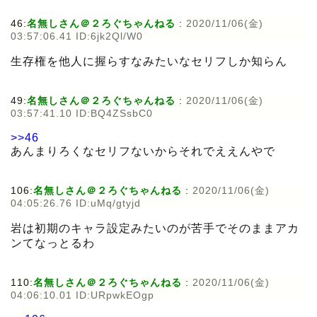
46:
名無しさん＠２ろぐちゃんねる
:
2020/11/06(金)
03:57:06.41 ID:6jk2Ql/W0
生存権を他人に握らすなみたいなセリフしか知らん
49:
名無しさん＠２ろぐちゃんねる
:
2020/11/06(金)
03:57:41.10 ID:BQ4ZSsbC0
>>46
あんまりろくなセリフないからそれでええんやで
106:
名無しさん＠２ろぐちゃんねる
:
2020/11/06(金)
04:05:26.76 ID:uMq/gtyjd
岩は初期のキャラ設定みたいのが苦手でそのままアカ
ンてなっとるわ
110:
名無しさん＠２ろぐちゃんねる
:
2020/11/06(金)
04:06:10.01 ID:URpwkEOgp